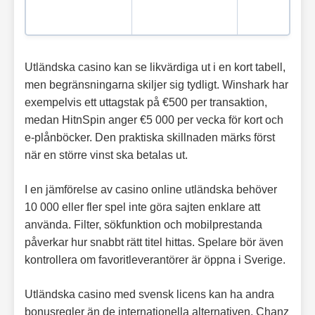
Utländska casino kan se likvärdiga ut i en kort tabell,
men begränsningarna skiljer sig tydligt. Winshark har
exempelvis ett uttagstak på €500 per transaktion,
medan HitnSpin anger €5 000 per vecka för kort och
e-plånböcker. Den praktiska skillnaden märks först
när en större vinst ska betalas ut.
I en jämförelse av casino online utländska behöver
10 000 eller fler spel inte göra sajten enklare att
använda. Filter, sökfunktion och mobilprestanda
påverkar hur snabbt rätt titel hittas. Spelare bör även
kontrollera om favoritleverantörer är öppna i Sverige.
Utländska casino med svensk licens kan ha andra
bonusregler än de internationella alternativen. Chanz