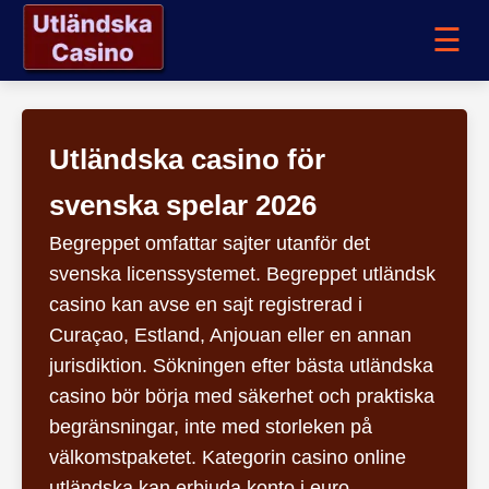
☰
Utländska casino för
svenska spelar 2026
Begreppet omfattar sajter utanför det
svenska licenssystemet. Begreppet utländsk
casino kan avse en sajt registrerad i
Curaçao, Estland, Anjouan eller en annan
jurisdiktion. Sökningen efter bästa utländska
casino bör börja med säkerhet och praktiska
begränsningar, inte med storleken på
välkomstpaketet. Kategorin casino online
utländska kan erbjuda konto i euro,