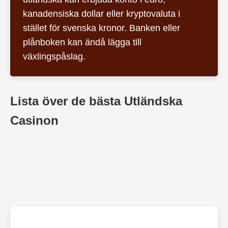
kanadensiska dollar eller kryptovaluta i
stället för svenska kronor. Banken eller
plånboken kan ändå lägga till
växlingspåslag.
Lista över de bästa Utländska
Casinon