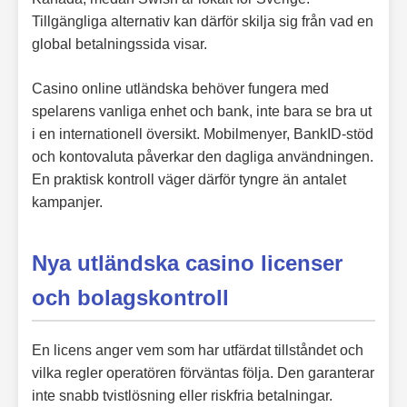
Tillgängliga alternativ kan därför skilja sig från vad en
global betalningssida visar.
Casino online utländska behöver fungera med
spelarens vanliga enhet och bank, inte bara se bra ut
i en internationell översikt. Mobilmenyer, BankID-stöd
och kontovaluta påverkar den dagliga användningen.
En praktisk kontroll väger därför tyngre än antalet
kampanjer.
Nya utländska casino licenser
och bolagskontroll
En licens anger vem som har utfärdat tillståndet och
vilka regler operatören förväntas följa. Den garanterar
inte snabb tvistlösning eller riskfria betalningar.