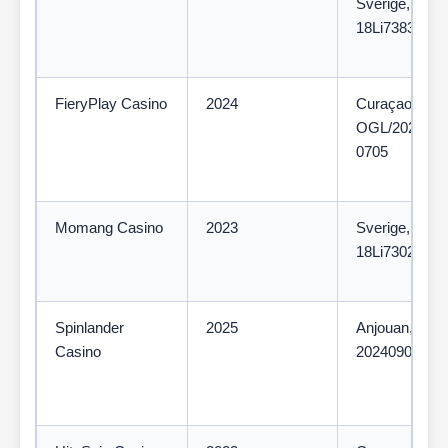
Sverige,
18Li7383
FieryPlay Casino
2024
Curaçao,
OGL/2024/13
0705
Momang Casino
2023
Sverige,
18Li7302
Spinlander
2025
Anjouan, ALSI
Casino
202409044-FI