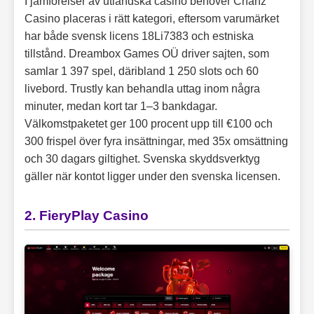
I jämförelser av utländska casino behöver Chanz
Casino placeras i rätt kategori, eftersom varumärket
har både svensk licens 18Li7383 och estniska
tillstånd. Dreambox Games OÜ driver sajten, som
samlar 1 397 spel, däribland 1 250 slots och 60
livebord. Trustly kan behandla uttag inom några
minuter, medan kort tar 1–3 bankdagar.
Välkomstpaketet ger 100 procent upp till €100 och
300 frispel över fyra insättningar, med 35x omsättning
och 30 dagars giltighet. Svenska skyddsverktyg
gäller när kontot ligger under den svenska licensen.
2. FieryPlay Casino