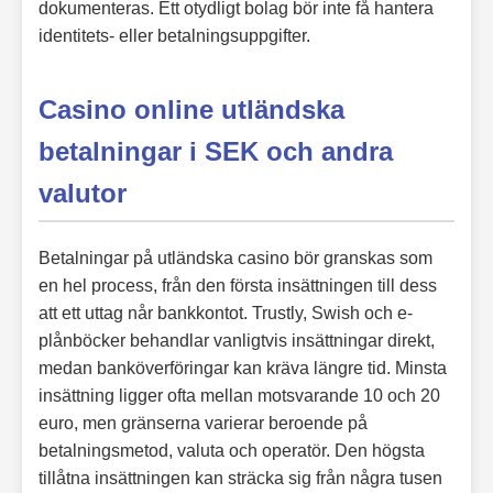
dokumenteras. Ett otydligt bolag bör inte få hantera
identitets- eller betalningsuppgifter.
Casino online utländska
betalningar i SEK och andra
valutor
Betalningar på utländska casino bör granskas som
en hel process, från den första insättningen till dess
att ett uttag når bankkontot. Trustly, Swish och e-
plånböcker behandlar vanligtvis insättningar direkt,
medan banköverföringar kan kräva längre tid. Minsta
insättning ligger ofta mellan motsvarande 10 och 20
euro, men gränserna varierar beroende på
betalningsmetod, valuta och operatör. Den högsta
tillåtna insättningen kan sträcka sig från några tusen