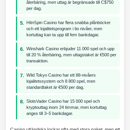
återbäring, men uttag är begränsade till C$750
per dag.
HitnSpin Casino har flera snabba plånböcker
och ett lojalitetsprogram i tio nivåer, men
kortuttag kan ta upp till fem bankdagar.
Winshark Casino erbjuder 11 000 spel och upp
till 20 % återbäring, men uttagstaket är €500 per
transaktion.
Wild Tokyo Casino har ett 88-nivåers
lojalitetssystem och 8 800 spel, men
standardtaket är €500 per dag.
SlotsVader Casino har 15 000 spel och
kryptouttag inom 24 timmar, men kortuttag
anges till 3–5 bankdagar.
Casino utländska lockar ofta med stora paket, men ett