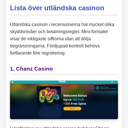
Lista över utländska casinon
Utländska casinon i recensionerna har mycket olika
skyddsnivåer och betalningsregler. Mini-formatet
visar de viktigaste siffrorna utan att dölja
begränsningarna. Fördjupad kontroll behövs
fortfarande före registrering.
1. Chanz Casino