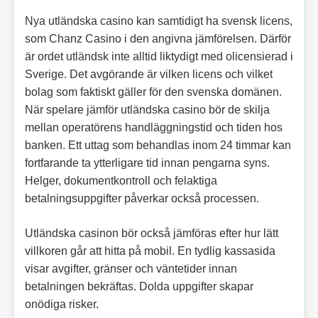
Nya utländska casino kan samtidigt ha svensk licens,
som Chanz Casino i den angivna jämförelsen. Därför
är ordet utländsk inte alltid liktydigt med olicensierad i
Sverige. Det avgörande är vilken licens och vilket
bolag som faktiskt gäller för den svenska domänen.
När spelare jämför utländska casino bör de skilja
mellan operatörens handläggningstid och tiden hos
banken. Ett uttag som behandlas inom 24 timmar kan
fortfarande ta ytterligare tid innan pengarna syns.
Helger, dokumentkontroll och felaktiga
betalningsuppgifter påverkar också processen.
Utländska casinon bör också jämföras efter hur lätt
villkoren går att hitta på mobil. En tydlig kassasida
visar avgifter, gränser och väntetider innan
betalningen bekräftas. Dolda uppgifter skapar
onödiga risker.