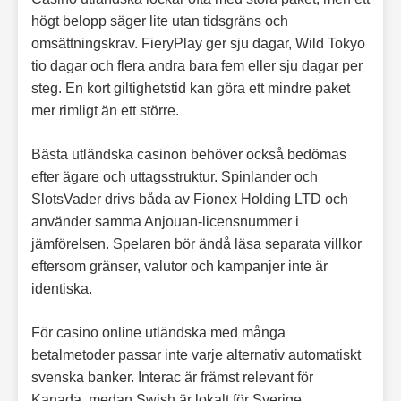
högt belopp säger lite utan tidsgräns och
omsättningskrav. FieryPlay ger sju dagar, Wild Tokyo
tio dagar och flera andra bara fem eller sju dagar per
steg. En kort giltighetstid kan göra ett mindre paket
mer rimligt än ett större.
Bästa utländska casinon behöver också bedömas
efter ägare och uttagsstruktur. Spinlander och
SlotsVader drivs båda av Fionex Holding LTD och
använder samma Anjouan-licensnummer i
jämförelsen. Spelaren bör ändå läsa separata villkor
eftersom gränser, valutor och kampanjer inte är
identiska.
För casino online utländska med många
betalmetoder passar inte varje alternativ automatiskt
svenska banker. Interac är främst relevant för
Kanada, medan Swish är lokalt för Sverige.