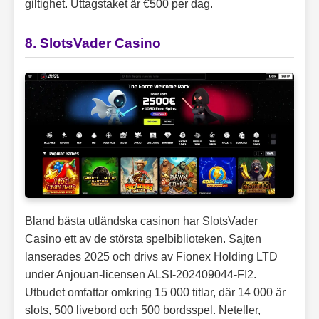
giltighet. Uttagstaket är €500 per dag.
8. SlotsVader Casino
Bland bästa utländska casinon har SlotsVader
Casino ett av de största spelbiblioteken. Sajten
lanserades 2025 och drivs av Fionex Holding LTD
under Anjouan-licensen ALSI-202409044-FI2.
Utbudet omfattar omkring 15 000 titlar, där 14 000 är
slots, 500 livebord och 500 bordsspel. Neteller,