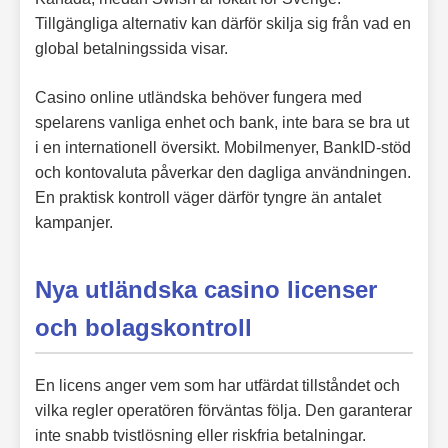
Tillgängliga alternativ kan därför skilja sig från vad en
global betalningssida visar.
Casino online utländska behöver fungera med
spelarens vanliga enhet och bank, inte bara se bra ut
i en internationell översikt. Mobilmenyer, BankID-stöd
och kontovaluta påverkar den dagliga användningen.
En praktisk kontroll väger därför tyngre än antalet
kampanjer.
Nya utländska casino licenser
och bolagskontroll
En licens anger vem som har utfärdat tillståndet och
vilka regler operatören förväntas följa. Den garanterar
inte snabb tvistlösning eller riskfria betalningar.