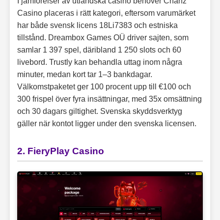
I jämförelser av utländska casino behöver Chanz
Casino placeras i rätt kategori, eftersom varumärket
har både svensk licens 18Li7383 och estniska
tillstånd. Dreambox Games OÜ driver sajten, som
samlar 1 397 spel, däribland 1 250 slots och 60
livebord. Trustly kan behandla uttag inom några
minuter, medan kort tar 1–3 bankdagar.
Välkomstpaketet ger 100 procent upp till €100 och
300 frispel över fyra insättningar, med 35x omsättning
och 30 dagars giltighet. Svenska skyddsverktyg
gäller när kontot ligger under den svenska licensen.
2. FieryPlay Casino