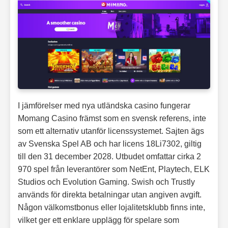
I jämförelser med nya utländska casino fungerar
Momang Casino främst som en svensk referens, inte
som ett alternativ utanför licenssystemet. Sajten ägs
av Svenska Spel AB och har licens 18Li7302, giltig
till den 31 december 2028. Utbudet omfattar cirka 2
970 spel från leverantörer som NetEnt, Playtech, ELK
Studios och Evolution Gaming. Swish och Trustly
används för direkta betalningar utan angiven avgift.
Någon välkomstbonus eller lojalitetsklubb finns inte,
vilket ger ett enklare upplägg för spelare som