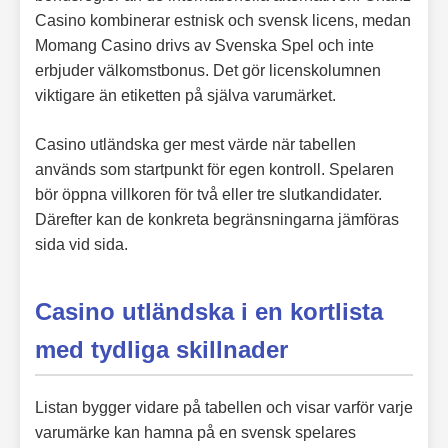
Casino kombinerar estnisk och svensk licens, medan
Momang Casino drivs av Svenska Spel och inte
erbjuder välkomstbonus. Det gör licenskolumnen
viktigare än etiketten på själva varumärket.
Casino utländska ger mest värde när tabellen
används som startpunkt för egen kontroll. Spelaren
bör öppna villkoren för två eller tre slutkandidater.
Därefter kan de konkreta begränsningarna jämföras
sida vid sida.
Casino utländska i en kortlista
med tydliga skillnader
Listan bygger vidare på tabellen och visar varför varje
varumärke kan hamna på en svensk spelares