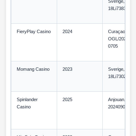
Sverige,
18Li7383
FieryPlay Casino
2024
Curaçao,
OGL/2024/13
0705
Momang Casino
2023
Sverige,
18Li7302
Spinlander
2025
Anjouan, ALSI
Casino
202409044-FI