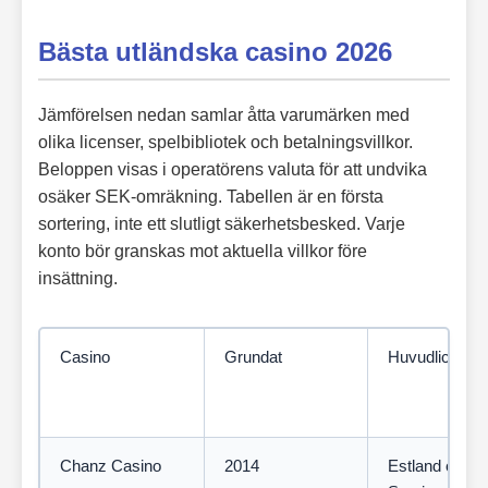
Bästa utländska casino 2026
Jämförelsen nedan samlar åtta varumärken med
olika licenser, spelbibliotek och betalningsvillkor.
Beloppen visas i operatörens valuta för att undvika
osäker SEK-omräkning. Tabellen är en första
sortering, inte ett slutligt säkerhetsbesked. Varje
konto bör granskas mot aktuella villkor före
insättning.
Casino
Grundat
Huvudlicens
Chanz Casino
2014
Estland och