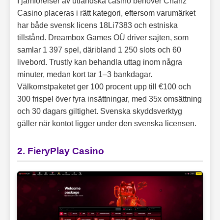
I jämförelser av utländska casino behöver Chanz
Casino placeras i rätt kategori, eftersom varumärket
har både svensk licens 18Li7383 och estniska
tillstånd. Dreambox Games OÜ driver sajten, som
samlar 1 397 spel, däribland 1 250 slots och 60
livebord. Trustly kan behandla uttag inom några
minuter, medan kort tar 1–3 bankdagar.
Välkomstpaketet ger 100 procent upp till €100 och
300 frispel över fyra insättningar, med 35x omsättning
och 30 dagars giltighet. Svenska skyddsverktyg
gäller när kontot ligger under den svenska licensen.
2. FieryPlay Casino