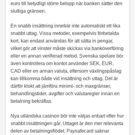
euro till betydligt större belopp när banken sätter den
slutliga gränsen.
En snabb insättning innebär inte automatiskt ett lika
snabbt uttag. Vissa metoder, exempelvis förbetalda
kort, kan endast användas för att sätta in pengar,
vilket gör att vinster måste skickas via banköverföring
eller en annan verifierad metod. Svenska spelare bör
även kontrollera om kontot använder SEK, EUR,
CAD eller en annan valuta, eftersom växlingspåslag
kan tillkomma både vid insättning och uttag. Det är
därför klokt att jämföra minimi- och maxgränser,
behandlingstider, avgifter och valutaregler innan en
betalning bekräftas.
Nya utländska casinon bör inte väljas enbart efter hur
snabbt insättningen går. Uttaget är den mer relevanta
delen av betalningsflödet. Paysafecard saknar