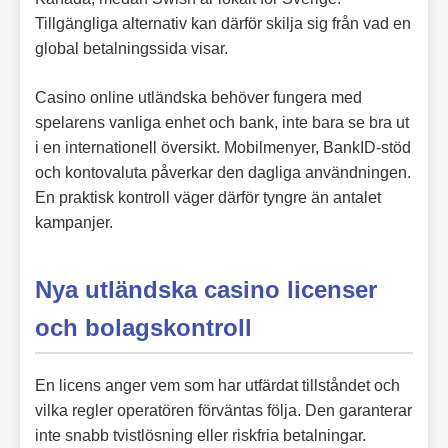
Tillgängliga alternativ kan därför skilja sig från vad en
global betalningssida visar.
Casino online utländska behöver fungera med
spelarens vanliga enhet och bank, inte bara se bra ut
i en internationell översikt. Mobilmenyer, BankID-stöd
och kontovaluta påverkar den dagliga användningen.
En praktisk kontroll väger därför tyngre än antalet
kampanjer.
Nya utländska casino licenser
och bolagskontroll
En licens anger vem som har utfärdat tillståndet och
vilka regler operatören förväntas följa. Den garanterar
inte snabb tvistlösning eller riskfria betalningar.