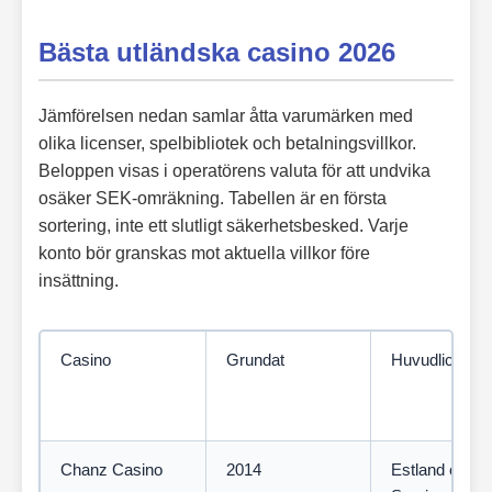
Bästa utländska casino 2026
Jämförelsen nedan samlar åtta varumärken med
olika licenser, spelbibliotek och betalningsvillkor.
Beloppen visas i operatörens valuta för att undvika
osäker SEK-omräkning. Tabellen är en första
sortering, inte ett slutligt säkerhetsbesked. Varje
konto bör granskas mot aktuella villkor före
insättning.
Casino
Grundat
Huvudlicens
Chanz Casino
2014
Estland och