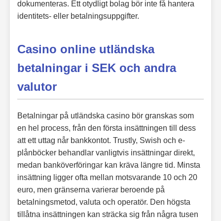
dokumenteras. Ett otydligt bolag bör inte få hantera
identitets- eller betalningsuppgifter.
Casino online utländska
betalningar i SEK och andra
valutor
Betalningar på utländska casino bör granskas som
en hel process, från den första insättningen till dess
att ett uttag når bankkontot. Trustly, Swish och e-
plånböcker behandlar vanligtvis insättningar direkt,
medan banköverföringar kan kräva längre tid. Minsta
insättning ligger ofta mellan motsvarande 10 och 20
euro, men gränserna varierar beroende på
betalningsmetod, valuta och operatör. Den högsta
tillåtna insättningen kan sträcka sig från några tusen