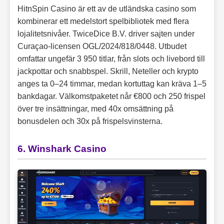
HitnSpin Casino är ett av de utländska casino som
kombinerar ett medelstort spelbibliotek med flera
lojalitetsnivåer. TwiceDice B.V. driver sajten under
Curaçao-licensen OGL/2024/818/0448. Utbudet
omfattar ungefär 3 950 titlar, från slots och livebord till
jackpottar och snabbspel. Skrill, Neteller och krypto
anges ta 0–24 timmar, medan kortuttag kan kräva 1–5
bankdagar. Välkomstpaketet når €800 och 250 frispel
över tre insättningar, med 40x omsättning på
bonusdelen och 30x på frispelsvinsterna.
6. Winshark Casino