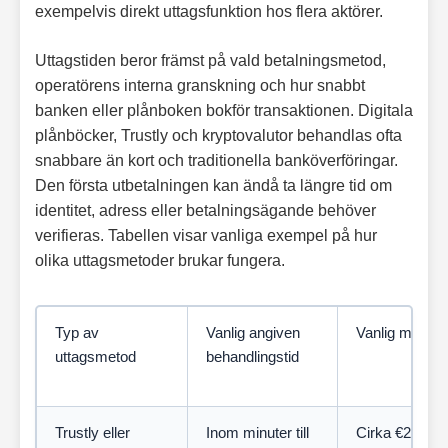
exempelvis direkt uttagsfunktion hos flera aktörer.
Uttagstiden beror främst på vald betalningsmetod,
operatörens interna granskning och hur snabbt
banken eller plånboken bokför transaktionen. Digitala
plånböcker, Trustly och kryptovalutor behandlas ofta
snabbare än kort och traditionella banköverföringar.
Den första utbetalningen kan ändå ta längre tid om
identitet, adress eller betalningsägande behöver
verifieras. Tabellen visar vanliga exempel på hur
olika uttagsmetoder brukar fungera.
Typ av
Vanlig angiven
Vanlig minimi
uttagsmetod
behandlingstid
Trustly eller
Inom minuter till
Cirka €20 elle