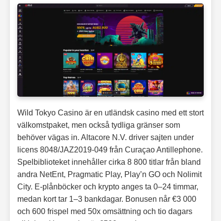
Wild Tokyo Casino är en utländsk casino med ett stort
välkomstpaket, men också tydliga gränser som
behöver vägas in. Altacore N.V. driver sajten under
licens 8048/JAZ2019-049 från Curaçao Antillephone.
Spelbiblioteket innehåller cirka 8 800 titlar från bland
andra NetEnt, Pragmatic Play, Play’n GO och Nolimit
City. E-plånböcker och krypto anges ta 0–24 timmar,
medan kort tar 1–3 bankdagar. Bonusen når €3 000
och 600 frispel med 50x omsättning och tio dagars