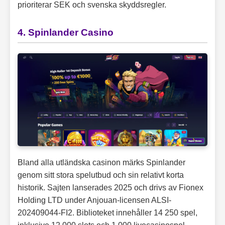
prioriterar SEK och svenska skyddsregler.
4. Spinlander Casino
Bland alla utländska casinon märks Spinlander
genom sitt stora spelutbud och sin relativt korta
historik. Sajten lanserades 2025 och drivs av Fionex
Holding LTD under Anjouan-licensen ALSI-
202409044-FI2. Biblioteket innehåller 14 250 spel,