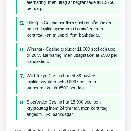
återbäring, men uttag är begränsade till C$750
per dag.
HitnSpin Casino har flera snabba plånböcker
och ett lojalitetsprogram i tio nivåer, men
kortuttag kan ta upp till fem bankdagar.
Winshark Casino erbjuder 11 000 spel och upp
till 20 % återbäring, men uttagstaket är €500 per
transaktion.
Wild Tokyo Casino har ett 88-nivåers
lojalitetssystem och 8 800 spel, men
standardtaket är €500 per dag.
SlotsVader Casino har 15 000 spel och
kryptouttag inom 24 timmar, men kortuttag
anges till 3–5 bankdagar.
Casino utländska lockar ofta med stora paket, men ett