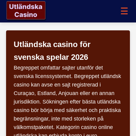
☰
Utländska casino för
svenska spelar 2026
Begreppet omfattar sajter utanför det
svenska licenssystemet. Begreppet utländsk
casino kan avse en sajt registrerad i
Curaçao, Estland, Anjouan eller en annan
jurisdiktion. Sökningen efter bästa utländska
casino bör börja med säkerhet och praktiska
begränsningar, inte med storleken på
välkomstpaketet. Kategorin casino online
utländska kan erbjuda konto i euro,