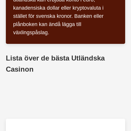
kanadensiska dollar eller kryptovaluta i
stället för svenska kronor. Banken eller
plånboken kan ändå lägga till
växlingspåslag.
Lista över de bästa Utländska
Casinon