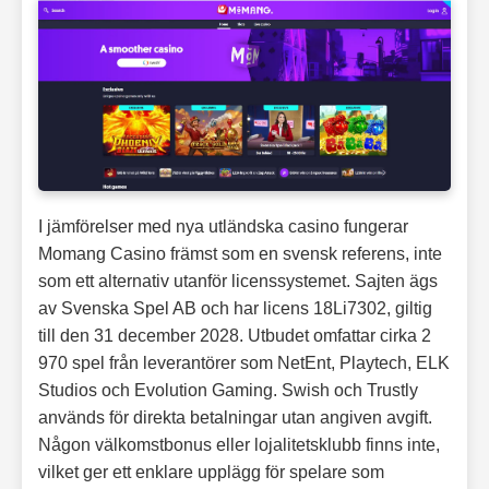
I jämförelser med nya utländska casino fungerar
Momang Casino främst som en svensk referens, inte
som ett alternativ utanför licenssystemet. Sajten ägs
av Svenska Spel AB och har licens 18Li7302, giltig
till den 31 december 2028. Utbudet omfattar cirka 2
970 spel från leverantörer som NetEnt, Playtech, ELK
Studios och Evolution Gaming. Swish och Trustly
används för direkta betalningar utan angiven avgift.
Någon välkomstbonus eller lojalitetsklubb finns inte,
vilket ger ett enklare upplägg för spelare som