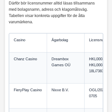
Därför bör licensnummer alltid läsas tillsammans
med bolagsnamn, adress och klagomålsväg.
Tabellen visar konkreta uppgifter för de åtta
varumärkena.
Casino
Ägarbolag
Licensnumme
Chanz Casino
Dreambox
HKL000309,
Games OÜ
HKL000310 o
18Li7383
FieryPlay Casino
Nixxe B.V.
OGL/2024/13
0705