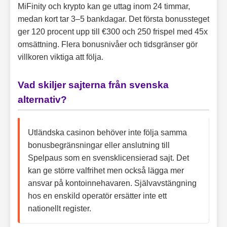
MiFinity och krypto kan ge uttag inom 24 timmar,
medan kort tar 3–5 bankdagar. Det första bonussteget
ger 120 procent upp till €300 och 250 frispel med 45x
omsättning. Flera bonusnivåer och tidsgränser gör
villkoren viktiga att följa.
Vad skiljer sajterna från svenska
alternativ?
Utländska casinon behöver inte följa samma
bonusbegränsningar eller anslutning till
Spelpaus som en svensklicensierad sajt. Det
kan ge större valfrihet men också lägga mer
ansvar på kontoinnehavaren. Självavstängning
hos en enskild operatör ersätter inte ett
nationellt register.