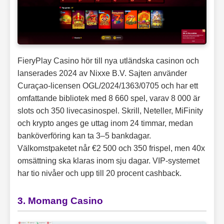
FieryPlay Casino hör till nya utländska casinon och
lanserades 2024 av Nixxe B.V. Sajten använder
Curaçao-licensen OGL/2024/1363/0705 och har ett
omfattande bibliotek med 8 660 spel, varav 8 000 är
slots och 350 livecasinospel. Skrill, Neteller, MiFinity
och krypto anges ge uttag inom 24 timmar, medan
banköverföring kan ta 3–5 bankdagar.
Välkomstpaketet når €2 500 och 350 frispel, men 40x
omsättning ska klaras inom sju dagar. VIP-systemet
har tio nivåer och upp till 20 procent cashback.
3. Momang Casino