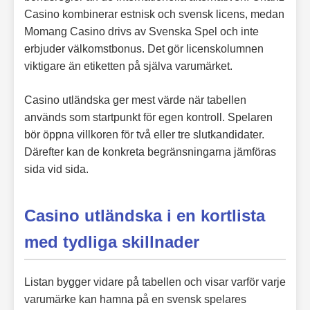
Casino kombinerar estnisk och svensk licens, medan
Momang Casino drivs av Svenska Spel och inte
erbjuder välkomstbonus. Det gör licenskolumnen
viktigare än etiketten på själva varumärket.
Casino utländska ger mest värde när tabellen
används som startpunkt för egen kontroll. Spelaren
bör öppna villkoren för två eller tre slutkandidater.
Därefter kan de konkreta begränsningarna jämföras
sida vid sida.
Casino utländska i en kortlista
med tydliga skillnader
Listan bygger vidare på tabellen och visar varför varje
varumärke kan hamna på en svensk spelares