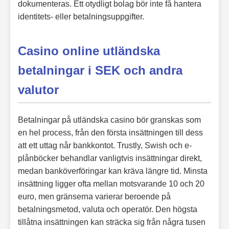
dokumenteras. Ett otydligt bolag bör inte få hantera
identitets- eller betalningsuppgifter.
Casino online utländska
betalningar i SEK och andra
valutor
Betalningar på utländska casino bör granskas som
en hel process, från den första insättningen till dess
att ett uttag når bankkontot. Trustly, Swish och e-
plånböcker behandlar vanligtvis insättningar direkt,
medan banköverföringar kan kräva längre tid. Minsta
insättning ligger ofta mellan motsvarande 10 och 20
euro, men gränserna varierar beroende på
betalningsmetod, valuta och operatör. Den högsta
tillåtna insättningen kan sträcka sig från några tusen