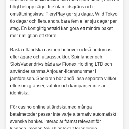
högt belopp säger lite utan tidsgräns och
omsättningskrav. FieryPlay ger sju dagar, Wild Tokyo
tio dagar och flera andra bara fem eller sju dagar per
steg. En kort giltighetstid kan göra ett mindre paket
mer rimligt än ett större.
Bästa utländska casinon behöver också bedömas
efter ägare och uttagsstruktur. Spinlander och
SlotsVader drivs båda av Fionex Holding LTD och
använder samma Anjouan-licensnummer i
jämförelsen. Spelaren bör ändå läsa separata villkor
eftersom gränser, valutor och kampanjer inte är
identiska.
För casino online utländska med många
betalmetoder passar inte varje alternativ automatiskt
svenska banker. Interac är främst relevant för
Kanada, medan Swish är lokalt för Sverige.