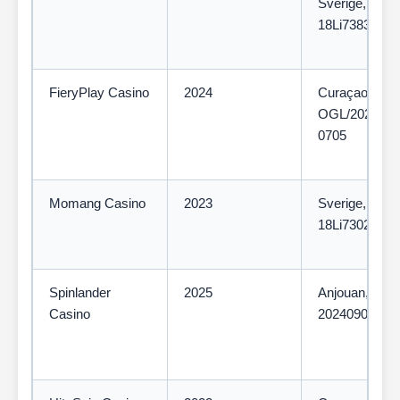
Sverige,
18Li7383
FieryPlay Casino
2024
Curaçao,
OGL/2024/13
0705
Momang Casino
2023
Sverige,
18Li7302
Spinlander
2025
Anjouan, ALSI
Casino
202409044-FI