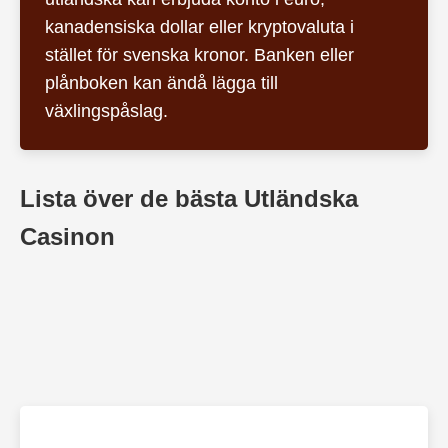
kanadensiska dollar eller kryptovaluta i
stället för svenska kronor. Banken eller
plånboken kan ändå lägga till
växlingspåslag.
Lista över de bästa Utländska
Casinon