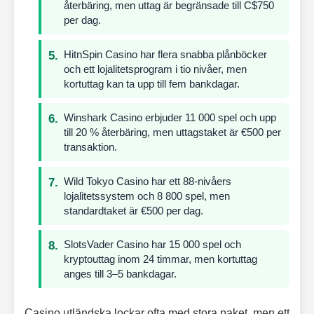
återbäring, men uttag är begränsade till C$750
per dag.
HitnSpin Casino har flera snabba plånböcker
och ett lojalitetsprogram i tio nivåer, men
kortuttag kan ta upp till fem bankdagar.
Winshark Casino erbjuder 11 000 spel och upp
till 20 % återbäring, men uttagstaket är €500 per
transaktion.
Wild Tokyo Casino har ett 88-nivåers
lojalitetssystem och 8 800 spel, men
standardtaket är €500 per dag.
SlotsVader Casino har 15 000 spel och
kryptouttag inom 24 timmar, men kortuttag
anges till 3–5 bankdagar.
Casino utländska lockar ofta med stora paket, men ett