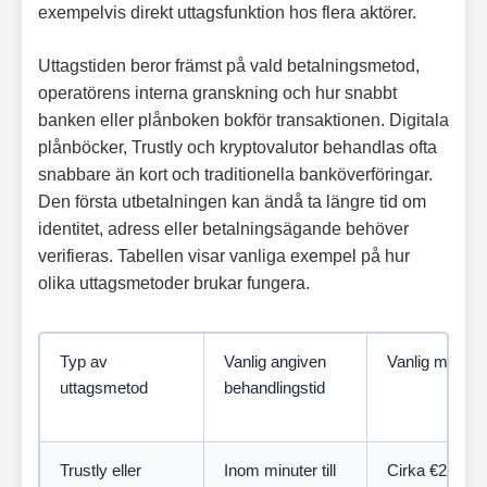
exempelvis direkt uttagsfunktion hos flera aktörer.
Uttagstiden beror främst på vald betalningsmetod,
operatörens interna granskning och hur snabbt
banken eller plånboken bokför transaktionen. Digitala
plånböcker, Trustly och kryptovalutor behandlas ofta
snabbare än kort och traditionella banköverföringar.
Den första utbetalningen kan ändå ta längre tid om
identitet, adress eller betalningsägande behöver
verifieras. Tabellen visar vanliga exempel på hur
olika uttagsmetoder brukar fungera.
Typ av
Vanlig angiven
Vanlig minimi
uttagsmetod
behandlingstid
Trustly eller
Inom minuter till
Cirka €20 elle