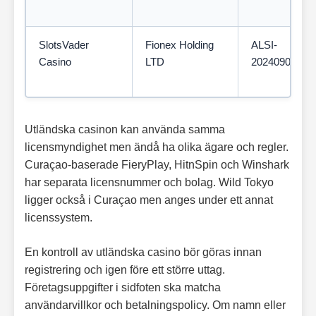
SlotsVader
Fionex Holding
ALSI-
Casino
LTD
202409044-FI
Utländska casinon kan använda samma
licensmyndighet men ändå ha olika ägare och regler.
Curaçao-baserade FieryPlay, HitnSpin och Winshark
har separata licensnummer och bolag. Wild Tokyo
ligger också i Curaçao men anges under ett annat
licenssystem.
En kontroll av utländska casino bör göras innan
registrering och igen före ett större uttag.
Företagsuppgifter i sidfoten ska matcha
användarvillkor och betalningspolicy. Om namn eller