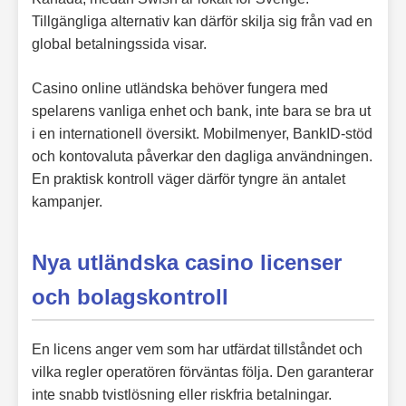
Tillgängliga alternativ kan därför skilja sig från vad en
global betalningssida visar.
Casino online utländska behöver fungera med
spelarens vanliga enhet och bank, inte bara se bra ut
i en internationell översikt. Mobilmenyer, BankID-stöd
och kontovaluta påverkar den dagliga användningen.
En praktisk kontroll väger därför tyngre än antalet
kampanjer.
Nya utländska casino licenser
och bolagskontroll
En licens anger vem som har utfärdat tillståndet och
vilka regler operatören förväntas följa. Den garanterar
inte snabb tvistlösning eller riskfria betalningar.