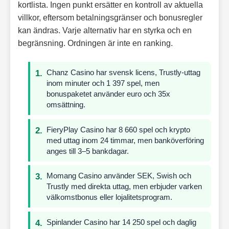
kortlista. Ingen punkt ersätter en kontroll av aktuella
villkor, eftersom betalningsgränser och bonusregler
kan ändras. Varje alternativ har en styrka och en
begränsning. Ordningen är inte en ranking.
Chanz Casino har svensk licens, Trustly-uttag
inom minuter och 1 397 spel, men
bonuspaketet använder euro och 35x
omsättning.
FieryPlay Casino har 8 660 spel och krypto
med uttag inom 24 timmar, men banköverföring
anges till 3–5 bankdagar.
Momang Casino använder SEK, Swish och
Trustly med direkta uttag, men erbjuder varken
välkomstbonus eller lojalitetsprogram.
Spinlander Casino har 14 250 spel och daglig