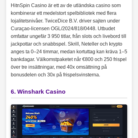
HitnSpin Casino är ett av de utländska casino som
kombinerar ett medelstort spelbibliotek med flera
lojalitetsnivåer. TwiceDice B.V. driver sajten under
Curaçao-licensen OGL/2024/818/0448. Utbudet
omfattar ungefär 3 950 titlar, från slots och livebord till
jackpottar och snabbspel. Skrill, Neteller och krypto
anges ta 0–24 timmar, medan kortuttag kan kräva 1–5
bankdagar. Välkomstpaketet når €800 och 250 frispel
över tre insättningar, med 40x omsättning på
bonusdelen och 30x på frispelsvinsterna.
6. Winshark Casino