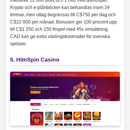
inklusive 12 000 slots och 1 000 livecasinospel.
Krypto och e-plånböcker kan behandlas inom 24
timmar, men uttag begränsas till C$750 per dag och
C$22 000 per månad. Bonusen ger 100 procent upp
till C$1 250 och 150 frispel med 45x omsättning.
CAD kan ge extra växlingskostnader för svenska
spelare.
5. HitnSpin Casino