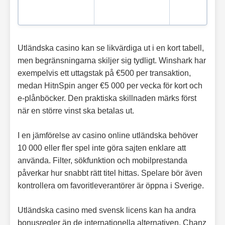
Utländska casino kan se likvärdiga ut i en kort tabell,
men begränsningarna skiljer sig tydligt. Winshark har
exempelvis ett uttagstak på €500 per transaktion,
medan HitnSpin anger €5 000 per vecka för kort och
e-plånböcker. Den praktiska skillnaden märks först
när en större vinst ska betalas ut.
I en jämförelse av casino online utländska behöver
10 000 eller fler spel inte göra sajten enklare att
använda. Filter, sökfunktion och mobilprestanda
påverkar hur snabbt rätt titel hittas. Spelare bör även
kontrollera om favoritleverantörer är öppna i Sverige.
Utländska casino med svensk licens kan ha andra
bonusregler än de internationella alternativen. Chanz