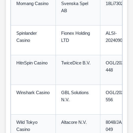
Momang Casino
Svenska Spel
18Li7302
AB
Spinlander
Fionex Holding
ALSI-
Casino
LTD
202409044-FI
HitnSpin Casino
TwiceDice B.V.
OGL/2024/81
448
Winshark Casino
GBL Solutions
OGL/2024/58
N.V.
556
Wild Tokyo
Altacore N.V.
8048/JAZ201
Casino
049