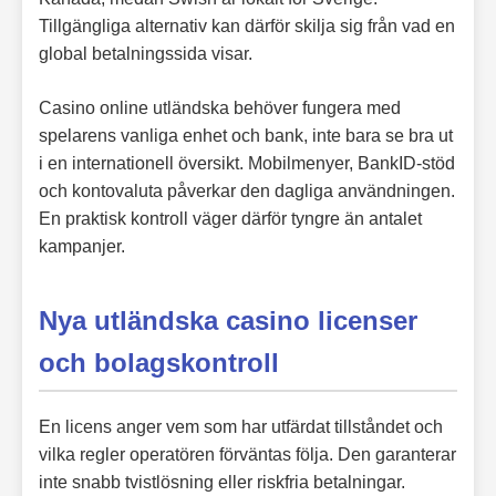
Tillgängliga alternativ kan därför skilja sig från vad en
global betalningssida visar.
Casino online utländska behöver fungera med
spelarens vanliga enhet och bank, inte bara se bra ut
i en internationell översikt. Mobilmenyer, BankID-stöd
och kontovaluta påverkar den dagliga användningen.
En praktisk kontroll väger därför tyngre än antalet
kampanjer.
Nya utländska casino licenser
och bolagskontroll
En licens anger vem som har utfärdat tillståndet och
vilka regler operatören förväntas följa. Den garanterar
inte snabb tvistlösning eller riskfria betalningar.