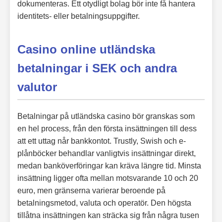
dokumenteras. Ett otydligt bolag bör inte få hantera
identitets- eller betalningsuppgifter.
Casino online utländska
betalningar i SEK och andra
valutor
Betalningar på utländska casino bör granskas som
en hel process, från den första insättningen till dess
att ett uttag når bankkontot. Trustly, Swish och e-
plånböcker behandlar vanligtvis insättningar direkt,
medan banköverföringar kan kräva längre tid. Minsta
insättning ligger ofta mellan motsvarande 10 och 20
euro, men gränserna varierar beroende på
betalningsmetod, valuta och operatör. Den högsta
tillåtna insättningen kan sträcka sig från några tusen