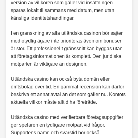
version av villkoren som gäller vid insättningen
sparas lokalt tillsammans med datum, men utan
känsliga identitetshandlingar.
I en granskning av alla utländska casinon bör sajter
med otydlig ägare inte prioriteras även om bonusen
är stor. Ett professionellt gränssnitt kan byggas utan
att företagsinformationen är komplett. Den juridiska
motparten är viktigare än designen.
Utländska casino kan också byta domän eller
driftsbolag över tid. En gammal recension kan därför
beskriva ett annat avtal än det som gäller nu. Kontots
aktuella villkor måste alltid ha företräde.
Utländska casino med verifierbara företagsuppgifter
ger spelaren en tydligare motpart vid frågor.
Supportens namn och svarstid bör också