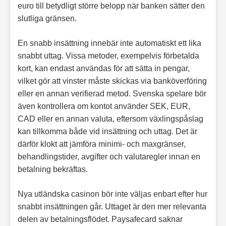
euro till betydligt större belopp när banken sätter den
slutliga gränsen.
En snabb insättning innebär inte automatiskt ett lika
snabbt uttag. Vissa metoder, exempelvis förbetalda
kort, kan endast användas för att sätta in pengar,
vilket gör att vinster måste skickas via banköverföring
eller en annan verifierad metod. Svenska spelare bör
även kontrollera om kontot använder SEK, EUR,
CAD eller en annan valuta, eftersom växlingspåslag
kan tillkomma både vid insättning och uttag. Det är
därför klokt att jämföra minimi- och maxgränser,
behandlingstider, avgifter och valutaregler innan en
betalning bekräftas.
Nya utländska casinon bör inte väljas enbart efter hur
snabbt insättningen går. Uttaget är den mer relevanta
delen av betalningsflödet. Paysafecard saknar