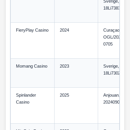
Sverige,
18Li7383
FieryPlay Casino
2024
Curaçao,
OGL/2024/13
0705
Momang Casino
2023
Sverige,
18Li7302
Spinlander
2025
Anjouan, ALSI
Casino
202409044-FI