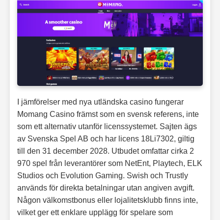
I jämförelser med nya utländska casino fungerar
Momang Casino främst som en svensk referens, inte
som ett alternativ utanför licenssystemet. Sajten ägs
av Svenska Spel AB och har licens 18Li7302, giltig
till den 31 december 2028. Utbudet omfattar cirka 2
970 spel från leverantörer som NetEnt, Playtech, ELK
Studios och Evolution Gaming. Swish och Trustly
används för direkta betalningar utan angiven avgift.
Någon välkomstbonus eller lojalitetsklubb finns inte,
vilket ger ett enklare upplägg för spelare som