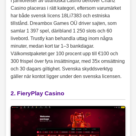
I jämförelser av utländska casino behöver Chanz
Casino placeras i rätt kategori, eftersom varumärket
har både svensk licens 18Li7383 och estniska
tillstånd. Dreambox Games OÜ driver sajten, som
samlar 1 397 spel, däribland 1 250 slots och 60
livebord. Trustly kan behandla uttag inom några
minuter, medan kort tar 1–3 bankdagar.
Välkomstpaketet ger 100 procent upp till €100 och
300 frispel över fyra insättningar, med 35x omsättning
och 30 dagars giltighet. Svenska skyddsverktyg
gäller när kontot ligger under den svenska licensen.
2. FieryPlay Casino