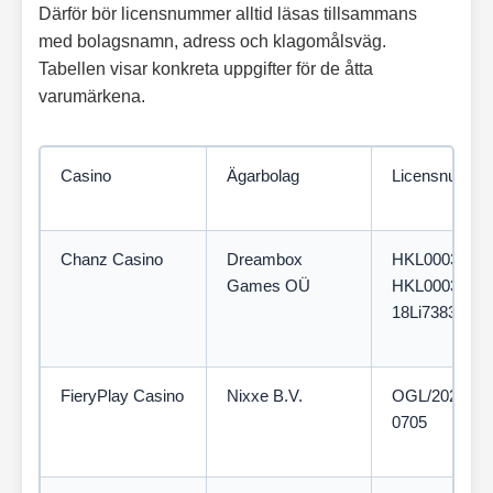
Därför bör licensnummer alltid läsas tillsammans
med bolagsnamn, adress och klagomålsväg.
Tabellen visar konkreta uppgifter för de åtta
varumärkena.
Casino
Ägarbolag
Licensnumme
Chanz Casino
Dreambox
HKL000309,
Games OÜ
HKL000310 o
18Li7383
FieryPlay Casino
Nixxe B.V.
OGL/2024/13
0705