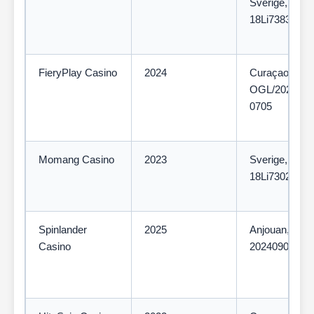
Sverige,
18Li7383
FieryPlay Casino
2024
Curaçao,
OGL/2024/13
0705
Momang Casino
2023
Sverige,
18Li7302
Spinlander
2025
Anjouan, ALSI
Casino
202409044-FI