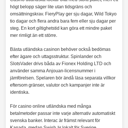
högt belopp säger lite utan tidsgräns och
omsättningskrav. FieryPlay ger sju dagar, Wild Tokyo
tio dagar och flera andra bara fem eller sju dagar per
steg. En kort giltighetstid kan göra ett mindre paket
mer rimligt än ett större.
Bästa utländska casinon behöver också bedömas
efter ägare och uttagsstruktur. Spinlander och
SlotsVader drivs båda av Fionex Holding LTD och
använder samma Anjouan-licensnummer i
jämförelsen. Spelaren bör ändå läsa separata villkor
eftersom gränser, valutor och kampanjer inte är
identiska.
För casino online utländska med många
betalmetoder passar inte varje alternativ automatiskt
svenska banker. Interac är främst relevant för
Kanada, medan Swish är lokalt för Sverige.