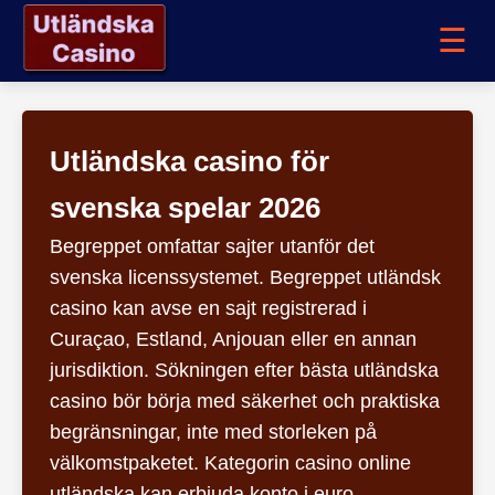
☰
Utländska casino för
svenska spelar 2026
Begreppet omfattar sajter utanför det
svenska licenssystemet. Begreppet utländsk
casino kan avse en sajt registrerad i
Curaçao, Estland, Anjouan eller en annan
jurisdiktion. Sökningen efter bästa utländska
casino bör börja med säkerhet och praktiska
begränsningar, inte med storleken på
välkomstpaketet. Kategorin casino online
utländska kan erbjuda konto i euro,