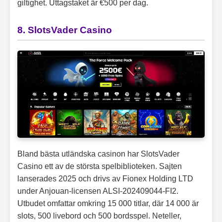
giltighet. Uttagstaket är €500 per dag.
8. SlotsVader Casino
Bland bästa utländska casinon har SlotsVader
Casino ett av de största spelbiblioteken. Sajten
lanserades 2025 och drivs av Fionex Holding LTD
under Anjouan-licensen ALSI-202409044-FI2.
Utbudet omfattar omkring 15 000 titlar, där 14 000 är
slots, 500 livebord och 500 bordsspel. Neteller,