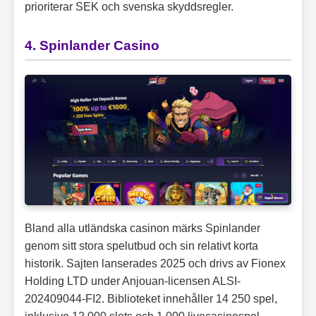
prioriterar SEK och svenska skyddsregler.
4. Spinlander Casino
Bland alla utländska casinon märks Spinlander
genom sitt stora spelutbud och sin relativt korta
historik. Sajten lanserades 2025 och drivs av Fionex
Holding LTD under Anjouan-licensen ALSI-
202409044-FI2. Biblioteket innehåller 14 250 spel,