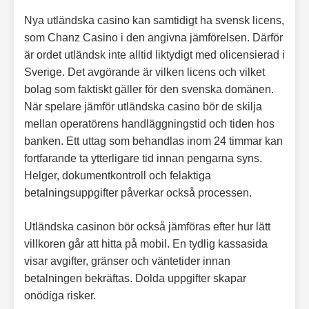
Nya utländska casino kan samtidigt ha svensk licens,
som Chanz Casino i den angivna jämförelsen. Därför
är ordet utländsk inte alltid liktydigt med olicensierad i
Sverige. Det avgörande är vilken licens och vilket
bolag som faktiskt gäller för den svenska domänen.
När spelare jämför utländska casino bör de skilja
mellan operatörens handläggningstid och tiden hos
banken. Ett uttag som behandlas inom 24 timmar kan
fortfarande ta ytterligare tid innan pengarna syns.
Helger, dokumentkontroll och felaktiga
betalningsuppgifter påverkar också processen.
Utländska casinon bör också jämföras efter hur lätt
villkoren går att hitta på mobil. En tydlig kassasida
visar avgifter, gränser och väntetider innan
betalningen bekräftas. Dolda uppgifter skapar
onödiga risker.