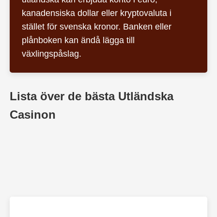
kanadensiska dollar eller kryptovaluta i
stället för svenska kronor. Banken eller
plånboken kan ändå lägga till
växlingspåslag.
Lista över de bästa Utländska
Casinon