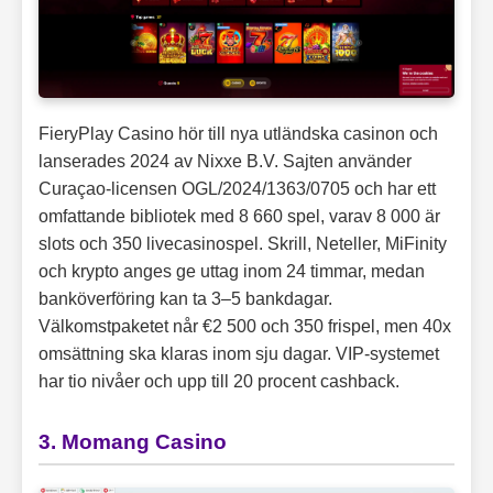
FieryPlay Casino hör till nya utländska casinon och
lanserades 2024 av Nixxe B.V. Sajten använder
Curaçao-licensen OGL/2024/1363/0705 och har ett
omfattande bibliotek med 8 660 spel, varav 8 000 är
slots och 350 livecasinospel. Skrill, Neteller, MiFinity
och krypto anges ge uttag inom 24 timmar, medan
banköverföring kan ta 3–5 bankdagar.
Välkomstpaketet når €2 500 och 350 frispel, men 40x
omsättning ska klaras inom sju dagar. VIP-systemet
har tio nivåer och upp till 20 procent cashback.
3. Momang Casino