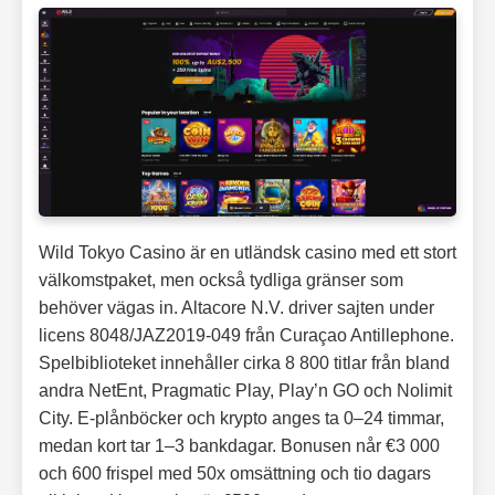
Wild Tokyo Casino är en utländsk casino med ett stort
välkomstpaket, men också tydliga gränser som
behöver vägas in. Altacore N.V. driver sajten under
licens 8048/JAZ2019-049 från Curaçao Antillephone.
Spelbiblioteket innehåller cirka 8 800 titlar från bland
andra NetEnt, Pragmatic Play, Play’n GO och Nolimit
City. E-plånböcker och krypto anges ta 0–24 timmar,
medan kort tar 1–3 bankdagar. Bonusen når €3 000
och 600 frispel med 50x omsättning och tio dagars