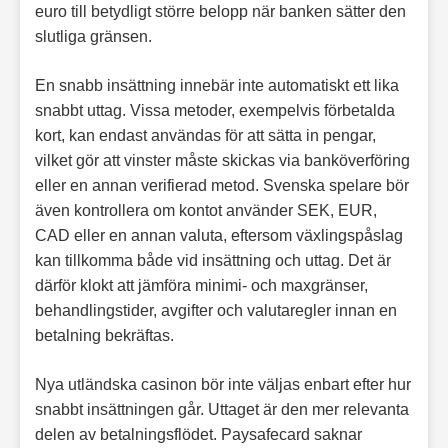
euro till betydligt större belopp när banken sätter den
slutliga gränsen.
En snabb insättning innebär inte automatiskt ett lika
snabbt uttag. Vissa metoder, exempelvis förbetalda
kort, kan endast användas för att sätta in pengar,
vilket gör att vinster måste skickas via banköverföring
eller en annan verifierad metod. Svenska spelare bör
även kontrollera om kontot använder SEK, EUR,
CAD eller en annan valuta, eftersom växlingspåslag
kan tillkomma både vid insättning och uttag. Det är
därför klokt att jämföra minimi- och maxgränser,
behandlingstider, avgifter och valutaregler innan en
betalning bekräftas.
Nya utländska casinon bör inte väljas enbart efter hur
snabbt insättningen går. Uttaget är den mer relevanta
delen av betalningsflödet. Paysafecard saknar