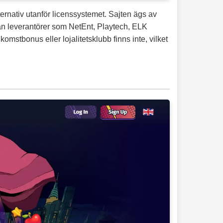
rnativ utanför licenssystemet. Sajten ägs av
rån leverantörer som NetEnt, Playtech, ELK
mstbonus eller lojalitetsklubb finns inte, vilket