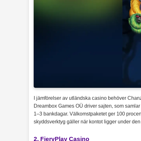
I jämförelser av utländska casino behöver Chanz 
Dreambox Games OÜ driver sajten, som samlar 1 3
1–3 bankdagar. Välkomstpaketet ger 100 procent 
skyddsverktyg gäller när kontot ligger under de
2. FieryPlay Casino