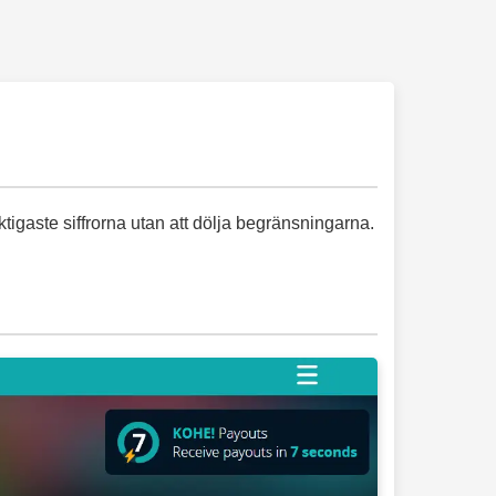
tigaste siffrorna utan att dölja begränsningarna.