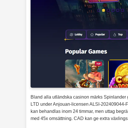
Bland alla utländska casinon märks Spinlander ge
LTD under Anjouan-licensen ALSI-202409044-FI2. 
kan behandlas inom 24 timmar, men uttag begrän
med 45x omsättning. CAD kan ge extra växlings