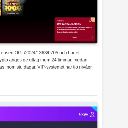
licensen OGL/2024/1363/0705 och har ett
 krypto anges ge uttag inom 24 timmar, medan
s inom sju dagar. VIP-systemet har tio nivåer