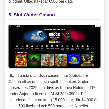
giltighet. Uttagstaket är €500 per dag.
8. SlotsVader Casino
Bland bästa utländska casinon har SlotsVader
Casino ett av de största spelbiblioteken. Sajten
lanserades 2025 och drivs av Fionex Holding LTD
under Anjouan-licensen ALSI-202409044-FI2.
Utbudet omfattar omkring 15 000 titlar, där 14 000 är
slots, 500 livebord och 500 bordsspel. Neteller,