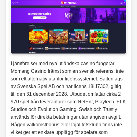
I jämförelser med nya utländska casino fungerar
Momang Casino främst som en svensk referens, inte
som ett alternativ utanför licenssystemet. Sajten ägs
av Svenska Spel AB och har licens 18Li7302, giltig
till den 31 december 2028. Utbudet omfattar cirka 2
970 spel från leverantörer som NetEnt, Playtech, ELK
Studios och Evolution Gaming. Swish och Trustly
används för direkta betalningar utan angiven avgift.
Någon välkomstbonus eller lojalitetsklubb finns inte,
vilket ger ett enklare upplägg för spelare som