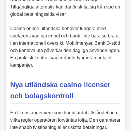
Tillgängliga alternativ kan därför skilja sig från vad en
global betalningssida visar.
Casino online utländska behöver fungera med
spelarens vanliga enhet och bank, inte bara se bra ut
i en internationell översikt. Mobilmenyer, BankID-stöd
och kontovaluta påverkar den dagliga användningen.
En praktisk kontroll väger därför tyngre än antalet
kampanjer.
Nya utländska casino licenser
och bolagskontroll
En licens anger vem som har utfärdat tillståndet och
vilka regler operatören förväntas följa. Den garanterar
inte snabb tvistlösning eller riskfria betalningar.