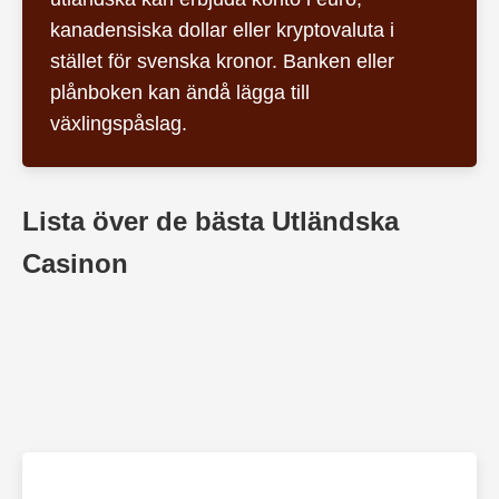
kanadensiska dollar eller kryptovaluta i
stället för svenska kronor. Banken eller
plånboken kan ändå lägga till
växlingspåslag.
Lista över de bästa Utländska
Casinon