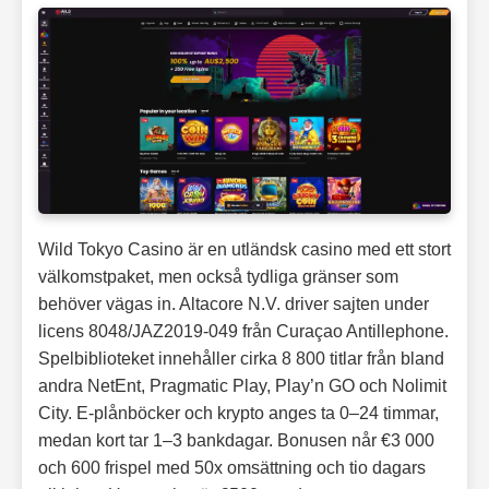
Wild Tokyo Casino är en utländsk casino med ett stort
välkomstpaket, men också tydliga gränser som
behöver vägas in. Altacore N.V. driver sajten under
licens 8048/JAZ2019-049 från Curaçao Antillephone.
Spelbiblioteket innehåller cirka 8 800 titlar från bland
andra NetEnt, Pragmatic Play, Play’n GO och Nolimit
City. E-plånböcker och krypto anges ta 0–24 timmar,
medan kort tar 1–3 bankdagar. Bonusen når €3 000
och 600 frispel med 50x omsättning och tio dagars