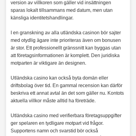
version av villkoren som gäller vid insättningen
sparas lokalt tillsammans med datum, men utan
känsliga identitetshandlingar.
I en granskning av alla utländska casinon bör sajter
med otydlig ägare inte prioriteras även om bonusen
är stor. Ett professionellt gränssnitt kan byggas utan
att företagsinformationen är komplett. Den juridiska
motparten är viktigare än designen.
Utländska casino kan också byta domän eller
driftsbolag över tid. En gammal recension kan därför
beskriva ett annat avtal än det som gäller nu. Kontots
aktuella villkor måste alltid ha företräde.
Utländska casino med verifierbara företagsuppgifter
ger spelaren en tydligare motpart vid frågor.
Supportens namn och svarstid bör också