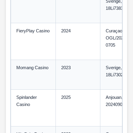
Sverige,
18Li7383
FieryPlay Casino
2024
Curaçao,
OGL/2024/13
0705
Momang Casino
2023
Sverige,
18Li7302
Spinlander
2025
Anjouan, ALSI
Casino
202409044-FI