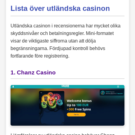
Lista över utländska casinon
Utländska casinon i recensionerna har mycket olika
skyddsnivåer och betalningsregler. Mini-formatet
visar de viktigaste siffrorna utan att dölja
begränsningarna. Fördjupad kontroll behövs
fortfarande före registrering.
1. Chanz Casino