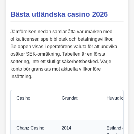
Bästa utländska casino 2026
Jämförelsen nedan samlar åtta varumärken med
olika licenser, spelbibliotek och betalningsvillkor.
Beloppen visas i operatörens valuta för att undvika
osäker SEK-omräkning. Tabellen är en första
sortering, inte ett slutligt säkerhetsbesked. Varje
konto bör granskas mot aktuella villkor före
insättning.
Casino
Grundat
Huvudlicens
Chanz Casino
2014
Estland och