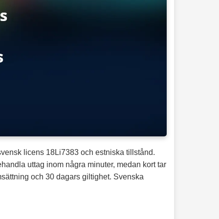
vensk licens 18Li7383 och estniska tillstånd.
handla uttag inom några minuter, medan kort tar
msättning och 30 dagars giltighet. Svenska