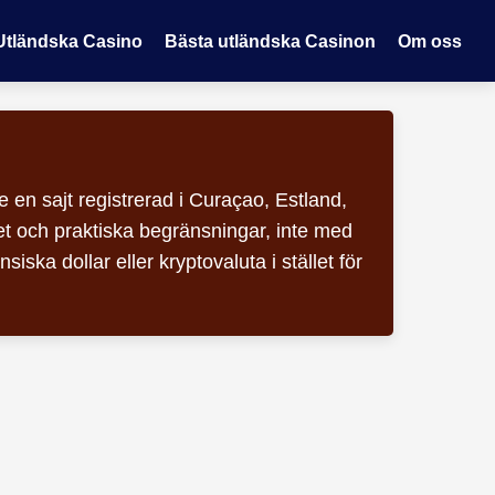
Utländska Casino
Bästa utländska Casinon
Om oss
 en sajt registrerad i Curaçao, Estland,
et och praktiska begränsningar, inte med
ska dollar eller kryptovaluta i stället för