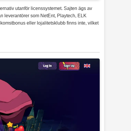
rnativ utanför licenssystemet. Sajten ägs av
rån leverantörer som NetEnt, Playtech, ELK
mstbonus eller lojalitetsklubb finns inte, vilket