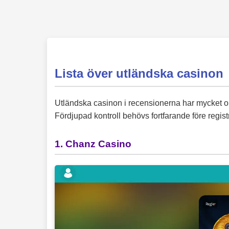
Lista över utländska casinon
Utländska casinon i recensionerna har mycket oli
Fördjupad kontroll behövs fortfarande före regist
1. Chanz Casino