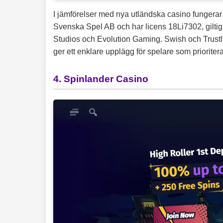
I jämförelser med nya utländska casino fungerar
Svenska Spel AB och har licens 18Li7302, giltig
Studios och Evolution Gaming. Swish och Trustly 
ger ett enklare upplägg för spelare som priorit
4. Spinlander Casino