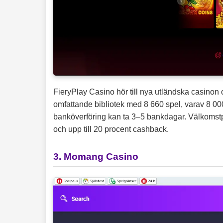
FieryPlay Casino hör till nya utländska casino
omfattande bibliotek med 8 660 spel, varav 8 000
banköverföring kan ta 3–5 bankdagar. Välkomstpa
och upp till 20 procent cashback.
3. Momang Casino