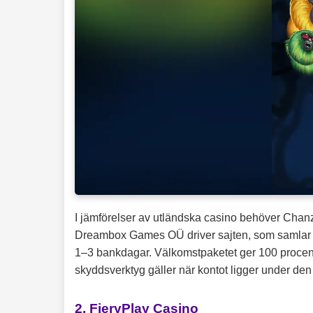
I jämförelser av utländska casino behöver Chanz 
Dreambox Games OÜ driver sajten, som samlar 1 3
1–3 bankdagar. Välkomstpaketet ger 100 procent 
skyddsverktyg gäller när kontot ligger under de
2. FieryPlay Casino