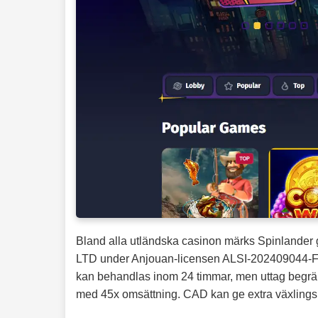
Bland alla utländska casinon märks Spinlander ge
LTD under Anjouan-licensen ALSI-202409044-FI2. 
kan behandlas inom 24 timmar, men uttag begrän
med 45x omsättning. CAD kan ge extra växlings