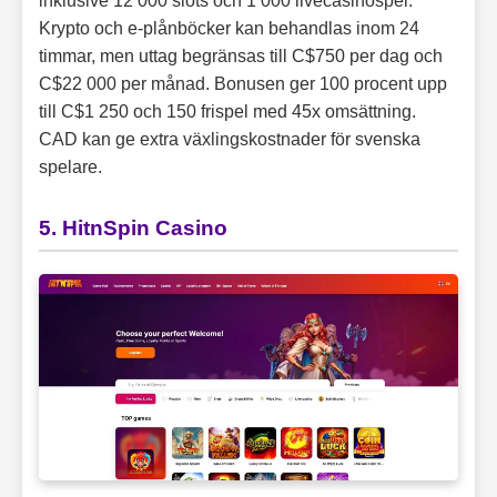
inklusive 12 000 slots och 1 000 livecasinospel.
Krypto och e-plånböcker kan behandlas inom 24
timmar, men uttag begränsas till C$750 per dag och
C$22 000 per månad. Bonusen ger 100 procent upp
till C$1 250 och 150 frispel med 45x omsättning.
CAD kan ge extra växlingskostnader för svenska
spelare.
5. HitnSpin Casino