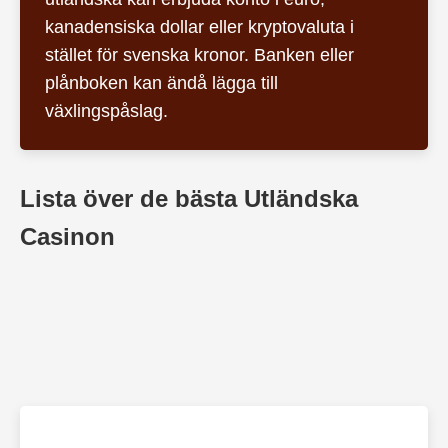
kanadensiska dollar eller kryptovaluta i
stället för svenska kronor. Banken eller
plånboken kan ändå lägga till
växlingspåslag.
Lista över de bästa Utländska
Casinon