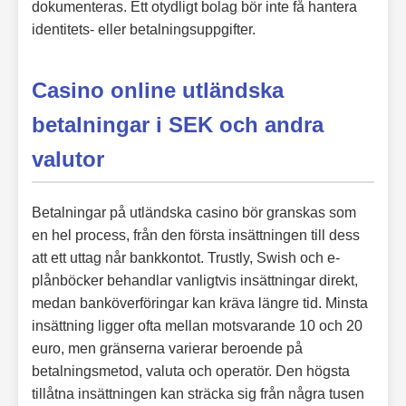
dokumenteras. Ett otydligt bolag bör inte få hantera
identitets- eller betalningsuppgifter.
Casino online utländska
betalningar i SEK och andra
valutor
Betalningar på utländska casino bör granskas som
en hel process, från den första insättningen till dess
att ett uttag når bankkontot. Trustly, Swish och e-
plånböcker behandlar vanligtvis insättningar direkt,
medan banköverföringar kan kräva längre tid. Minsta
insättning ligger ofta mellan motsvarande 10 och 20
euro, men gränserna varierar beroende på
betalningsmetod, valuta och operatör. Den högsta
tillåtna insättningen kan sträcka sig från några tusen