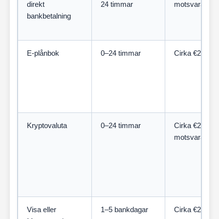
direkt
24 timmar
motsvarande
bankbetalning
E-plånbok
0–24 timmar
Cirka €20
Kryptovaluta
0–24 timmar
Cirka €20 elle
motsvarande
Visa eller
1–5 bankdagar
Cirka €20