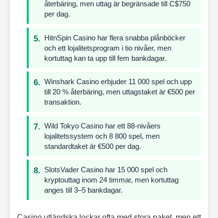
återbäring, men uttag är begränsade till C$750
per dag.
HitnSpin Casino har flera snabba plånböcker
och ett lojalitetsprogram i tio nivåer, men
kortuttag kan ta upp till fem bankdagar.
Winshark Casino erbjuder 11 000 spel och upp
till 20 % återbäring, men uttagstaket är €500 per
transaktion.
Wild Tokyo Casino har ett 88-nivåers
lojalitetssystem och 8 800 spel, men
standardtaket är €500 per dag.
SlotsVader Casino har 15 000 spel och
kryptouttag inom 24 timmar, men kortuttag
anges till 3–5 bankdagar.
Casino utländska lockar ofta med stora paket, men ett