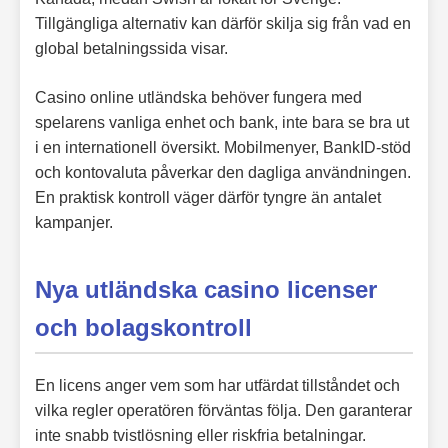
Tillgängliga alternativ kan därför skilja sig från vad en
global betalningssida visar.
Casino online utländska behöver fungera med
spelarens vanliga enhet och bank, inte bara se bra ut
i en internationell översikt. Mobilmenyer, BankID-stöd
och kontovaluta påverkar den dagliga användningen.
En praktisk kontroll väger därför tyngre än antalet
kampanjer.
Nya utländska casino licenser
och bolagskontroll
En licens anger vem som har utfärdat tillståndet och
vilka regler operatören förväntas följa. Den garanterar
inte snabb tvistlösning eller riskfria betalningar.