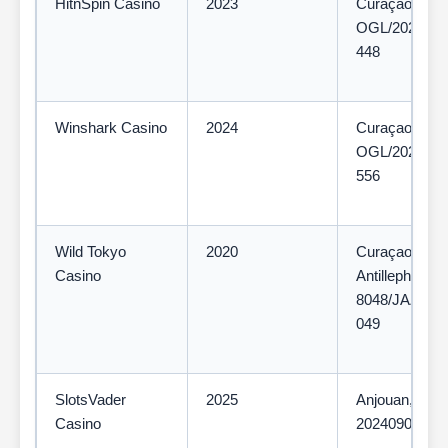
HitnSpin Casino
2023
Curaçao,
OGL/2024/81
448
Winshark Casino
2024
Curaçao,
OGL/2024/58
556
Wild Tokyo
2020
Curaçao
Casino
Antillephone,
8048/JAZ201
049
SlotsVader
2025
Anjouan, ALSI
Casino
202409044-FI