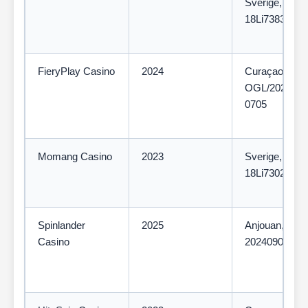
Sverige,
18Li7383
FieryPlay Casino
2024
Curaçao,
OGL/2024/13
0705
Momang Casino
2023
Sverige,
18Li7302
Spinlander
2025
Anjouan, ALSI
Casino
202409044-FI