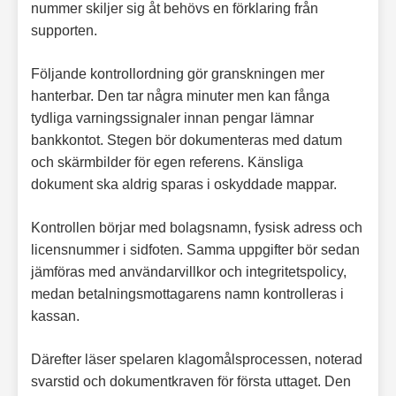
nummer skiljer sig åt behövs en förklaring från
supporten.
Följande kontrollordning gör granskningen mer
hanterbar. Den tar några minuter men kan fånga
tydliga varningssignaler innan pengar lämnar
bankkontot. Stegen bör dokumenteras med datum
och skärmbilder för egen referens. Känsliga
dokument ska aldrig sparas i oskyddade mappar.
Kontrollen börjar med bolagsnamn, fysisk adress och
licensnummer i sidfoten. Samma uppgifter bör sedan
jämföras med användarvillkor och integritetspolicy,
medan betalningsmottagarens namn kontrolleras i
kassan.
Därefter läser spelaren klagomålsprocessen, noterad
svarstid och dokumentkraven för första uttaget. Den