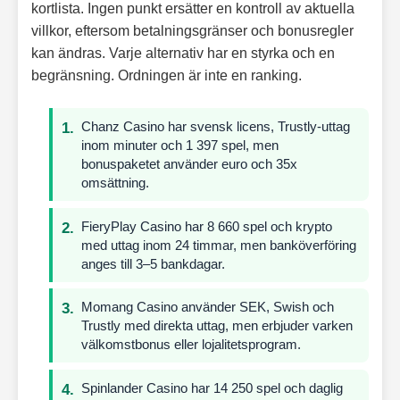
kortlista. Ingen punkt ersätter en kontroll av aktuella
villkor, eftersom betalningsgränser och bonusregler
kan ändras. Varje alternativ har en styrka och en
begränsning. Ordningen är inte en ranking.
Chanz Casino har svensk licens, Trustly-uttag
inom minuter och 1 397 spel, men
bonuspaketet använder euro och 35x
omsättning.
FieryPlay Casino har 8 660 spel och krypto
med uttag inom 24 timmar, men banköverföring
anges till 3–5 bankdagar.
Momang Casino använder SEK, Swish och
Trustly med direkta uttag, men erbjuder varken
välkomstbonus eller lojalitetsprogram.
Spinlander Casino har 14 250 spel och daglig