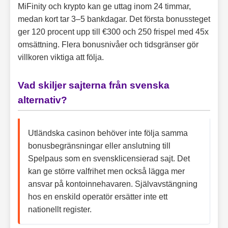
MiFinity och krypto kan ge uttag inom 24 timmar,
medan kort tar 3–5 bankdagar. Det första bonussteget
ger 120 procent upp till €300 och 250 frispel med 45x
omsättning. Flera bonusnivåer och tidsgränser gör
villkoren viktiga att följa.
Vad skiljer sajterna från svenska
alternativ?
Utländska casinon behöver inte följa samma
bonusbegränsningar eller anslutning till
Spelpaus som en svensklicensierad sajt. Det
kan ge större valfrihet men också lägga mer
ansvar på kontoinnehavaren. Självavstängning
hos en enskild operatör ersätter inte ett
nationellt register.