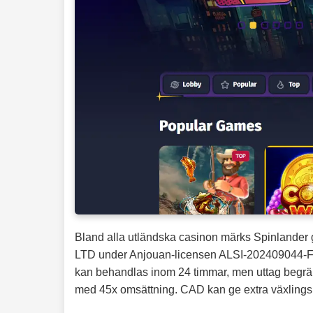
Bland alla utländska casinon märks Spinlander ge
LTD under Anjouan-licensen ALSI-202409044-FI2. 
kan behandlas inom 24 timmar, men uttag begrän
med 45x omsättning. CAD kan ge extra växlings