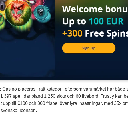
Casino placeras i rätt kategori, eftersom varumärket har både s
97 spel, däribland 1 250 slots och 60 livebord. Trustly kan be
upp till €100 och 300 frispel över fyra insättningar, med 35x o
n svenska licensen.