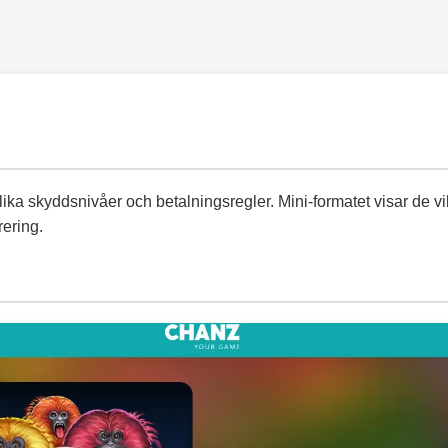
ka skyddsnivåer och betalningsregler. Mini-formatet visar de vik
rering.