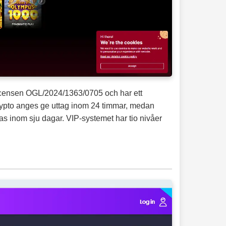
licensen OGL/2024/1363/0705 och har ett
 krypto anges ge uttag inom 24 timmar, medan
s inom sju dagar. VIP-systemet har tio nivåer