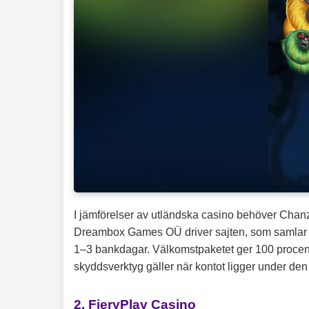
I jämförelser av utländska casino behöver Chanz 
Dreambox Games OÜ driver sajten, som samlar 1 3
1–3 bankdagar. Välkomstpaketet ger 100 procent 
skyddsverktyg gäller när kontot ligger under de
2. FieryPlay Casino