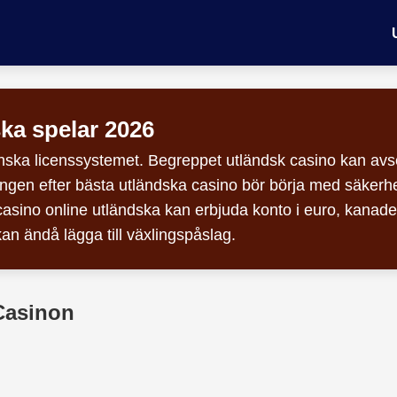
ka spelar 2026
nska licenssystemet. Begreppet utländsk casino kan avse
ningen efter bästa utländska casino bör börja med säkerh
sino online utländska kan erbjuda konto i euro, kanadensi
n ändå lägga till växlingspåslag.
 Casinon