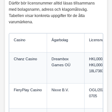
Därför bör licensnummer alltid läsas tillsammans
med bolagsnamn, adress och klagomålsväg.
Tabellen visar konkreta uppgifter för de åtta
varumärkena.
Casino
Ägarbolag
Licensnumme
Chanz Casino
Dreambox
HKL000309,
Games OÜ
HKL000310 o
18Li7383
FieryPlay Casino
Nixxe B.V.
OGL/2024/13
0705