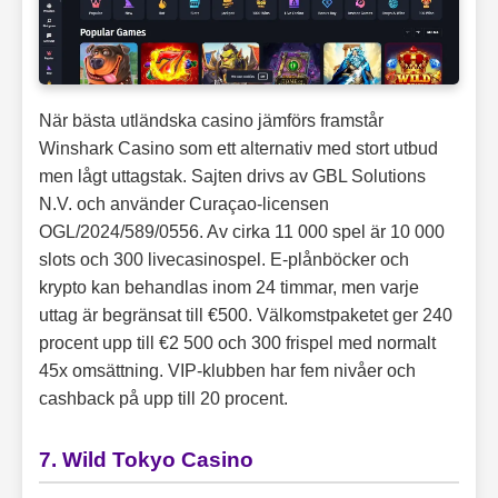
När bästa utländska casino jämförs framstår
Winshark Casino som ett alternativ med stort utbud
men lågt uttagstak. Sajten drivs av GBL Solutions
N.V. och använder Curaçao-licensen
OGL/2024/589/0556. Av cirka 11 000 spel är 10 000
slots och 300 livecasinospel. E-plånböcker och
krypto kan behandlas inom 24 timmar, men varje
uttag är begränsat till €500. Välkomstpaketet ger 240
procent upp till €2 500 och 300 frispel med normalt
45x omsättning. VIP-klubben har fem nivåer och
cashback på upp till 20 procent.
7. Wild Tokyo Casino