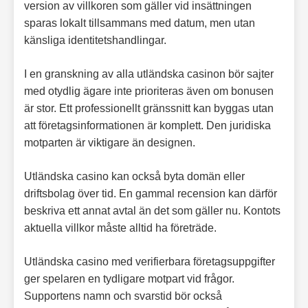
version av villkoren som gäller vid insättningen
sparas lokalt tillsammans med datum, men utan
känsliga identitetshandlingar.
I en granskning av alla utländska casinon bör sajter
med otydlig ägare inte prioriteras även om bonusen
är stor. Ett professionellt gränssnitt kan byggas utan
att företagsinformationen är komplett. Den juridiska
motparten är viktigare än designen.
Utländska casino kan också byta domän eller
driftsbolag över tid. En gammal recension kan därför
beskriva ett annat avtal än det som gäller nu. Kontots
aktuella villkor måste alltid ha företräde.
Utländska casino med verifierbara företagsuppgifter
ger spelaren en tydligare motpart vid frågor.
Supportens namn och svarstid bör också