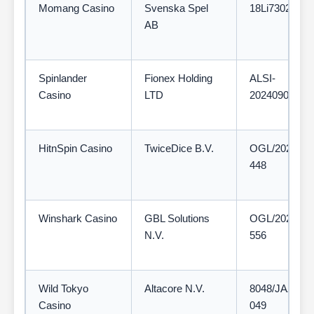
Momang Casino
Svenska Spel
18Li7302
AB
Spinlander
Fionex Holding
ALSI-
Casino
LTD
202409044-FI
HitnSpin Casino
TwiceDice B.V.
OGL/2024/81
448
Winshark Casino
GBL Solutions
OGL/2024/58
N.V.
556
Wild Tokyo
Altacore N.V.
8048/JAZ201
Casino
049