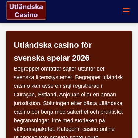
☰
Utländska casino för
svenska spelar 2026
Begreppet omfattar sajter utanför det
svenska licenssystemet. Begreppet utländsk
casino kan avse en sajt registrerad i
Curaçao, Estland, Anjouan eller en annan
jurisdiktion. Sökningen efter bästa utländska
casino bör börja med säkerhet och praktiska
begränsningar, inte med storleken på
välkomstpaketet. Kategorin casino online
utländska kan erbjuda konto i euro,