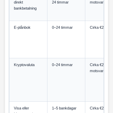
direkt
24 timmar
motsvarande
bankbetalning
E-plånbok
0–24 timmar
Cirka €20
Kryptovaluta
0–24 timmar
Cirka €20 elle
motsvarande
Visa eller
1–5 bankdagar
Cirka €20