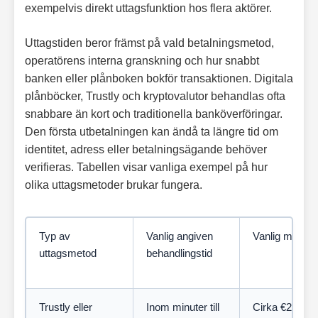
exempelvis direkt uttagsfunktion hos flera aktörer.
Uttagstiden beror främst på vald betalningsmetod,
operatörens interna granskning och hur snabbt
banken eller plånboken bokför transaktionen. Digitala
plånböcker, Trustly och kryptovalutor behandlas ofta
snabbare än kort och traditionella banköverföringar.
Den första utbetalningen kan ändå ta längre tid om
identitet, adress eller betalningsägande behöver
verifieras. Tabellen visar vanliga exempel på hur
olika uttagsmetoder brukar fungera.
Typ av
Vanlig angiven
Vanlig minimi
uttagsmetod
behandlingstid
Trustly eller
Inom minuter till
Cirka €20 elle