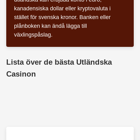
kanadensiska dollar eller kryptovaluta i
stället för svenska kronor. Banken eller
plånboken kan ändå lägga till
växlingspåslag.
Lista över de bästa Utländska
Casinon