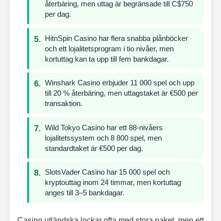
återbäring, men uttag är begränsade till C$750
per dag.
HitnSpin Casino har flera snabba plånböcker
och ett lojalitetsprogram i tio nivåer, men
kortuttag kan ta upp till fem bankdagar.
Winshark Casino erbjuder 11 000 spel och upp
till 20 % återbäring, men uttagstaket är €500 per
transaktion.
Wild Tokyo Casino har ett 88-nivåers
lojalitetssystem och 8 800 spel, men
standardtaket är €500 per dag.
SlotsVader Casino har 15 000 spel och
kryptouttag inom 24 timmar, men kortuttag
anges till 3–5 bankdagar.
Casino utländska lockar ofta med stora paket, men ett