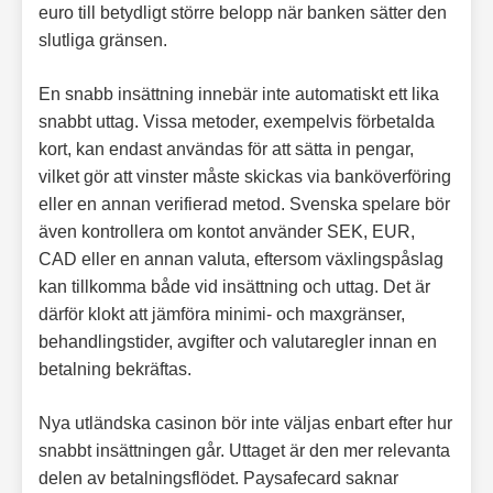
euro till betydligt större belopp när banken sätter den
slutliga gränsen.
En snabb insättning innebär inte automatiskt ett lika
snabbt uttag. Vissa metoder, exempelvis förbetalda
kort, kan endast användas för att sätta in pengar,
vilket gör att vinster måste skickas via banköverföring
eller en annan verifierad metod. Svenska spelare bör
även kontrollera om kontot använder SEK, EUR,
CAD eller en annan valuta, eftersom växlingspåslag
kan tillkomma både vid insättning och uttag. Det är
därför klokt att jämföra minimi- och maxgränser,
behandlingstider, avgifter och valutaregler innan en
betalning bekräftas.
Nya utländska casinon bör inte väljas enbart efter hur
snabbt insättningen går. Uttaget är den mer relevanta
delen av betalningsflödet. Paysafecard saknar