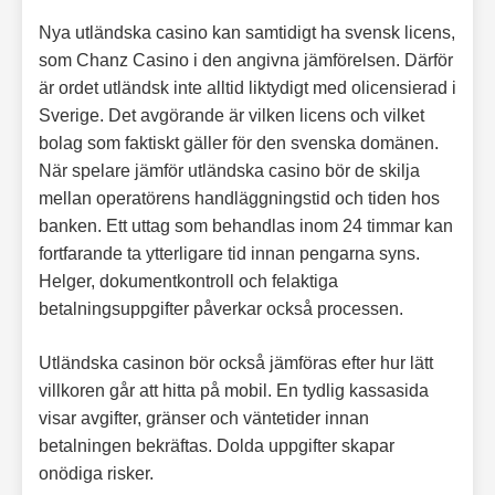
Nya utländska casino kan samtidigt ha svensk licens,
som Chanz Casino i den angivna jämförelsen. Därför
är ordet utländsk inte alltid liktydigt med olicensierad i
Sverige. Det avgörande är vilken licens och vilket
bolag som faktiskt gäller för den svenska domänen.
När spelare jämför utländska casino bör de skilja
mellan operatörens handläggningstid och tiden hos
banken. Ett uttag som behandlas inom 24 timmar kan
fortfarande ta ytterligare tid innan pengarna syns.
Helger, dokumentkontroll och felaktiga
betalningsuppgifter påverkar också processen.
Utländska casinon bör också jämföras efter hur lätt
villkoren går att hitta på mobil. En tydlig kassasida
visar avgifter, gränser och väntetider innan
betalningen bekräftas. Dolda uppgifter skapar
onödiga risker.