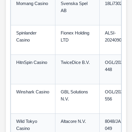
Momang Casino
Svenska Spel
18Li7302
AB
Spinlander
Fionex Holding
ALSI-
Casino
LTD
202409044-FI
HitnSpin Casino
TwiceDice B.V.
OGL/2024/81
448
Winshark Casino
GBL Solutions
OGL/2024/58
N.V.
556
Wild Tokyo
Altacore N.V.
8048/JAZ201
Casino
049