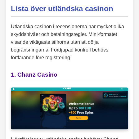
Lista över utländska casinon
Utländska casinon i recensionerna har mycket olika
skyddsnivåer och betalningsregler. Mini-formatet
visar de viktigaste siffrorna utan att dölja
begränsningarna. Fördjupad kontroll behövs
fortfarande före registrering.
1. Chanz Casino