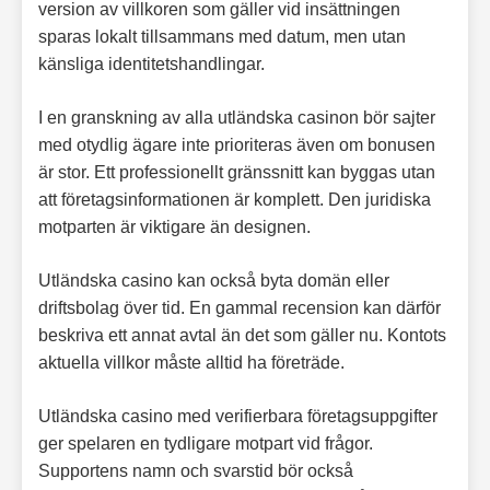
version av villkoren som gäller vid insättningen
sparas lokalt tillsammans med datum, men utan
känsliga identitetshandlingar.
I en granskning av alla utländska casinon bör sajter
med otydlig ägare inte prioriteras även om bonusen
är stor. Ett professionellt gränssnitt kan byggas utan
att företagsinformationen är komplett. Den juridiska
motparten är viktigare än designen.
Utländska casino kan också byta domän eller
driftsbolag över tid. En gammal recension kan därför
beskriva ett annat avtal än det som gäller nu. Kontots
aktuella villkor måste alltid ha företräde.
Utländska casino med verifierbara företagsuppgifter
ger spelaren en tydligare motpart vid frågor.
Supportens namn och svarstid bör också