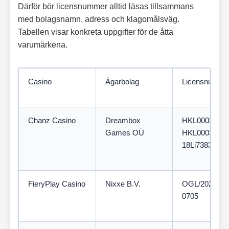
Därför bör licensnummer alltid läsas tillsammans
med bolagsnamn, adress och klagomålsväg.
Tabellen visar konkreta uppgifter för de åtta
varumärkena.
Casino
Ägarbolag
Licensnumme
Chanz Casino
Dreambox
HKL000309,
Games OÜ
HKL000310 o
18Li7383
FieryPlay Casino
Nixxe B.V.
OGL/2024/13
0705