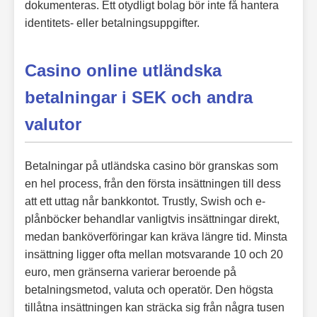
dokumenteras. Ett otydligt bolag bör inte få hantera
identitets- eller betalningsuppgifter.
Casino online utländska
betalningar i SEK och andra
valutor
Betalningar på utländska casino bör granskas som
en hel process, från den första insättningen till dess
att ett uttag når bankkontot. Trustly, Swish och e-
plånböcker behandlar vanligtvis insättningar direkt,
medan banköverföringar kan kräva längre tid. Minsta
insättning ligger ofta mellan motsvarande 10 och 20
euro, men gränserna varierar beroende på
betalningsmetod, valuta och operatör. Den högsta
tillåtna insättningen kan sträcka sig från några tusen