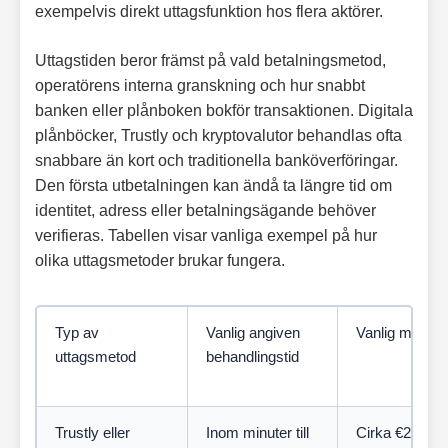
exempelvis direkt uttagsfunktion hos flera aktörer.
Uttagstiden beror främst på vald betalningsmetod,
operatörens interna granskning och hur snabbt
banken eller plånboken bokför transaktionen. Digitala
plånböcker, Trustly och kryptovalutor behandlas ofta
snabbare än kort och traditionella banköverföringar.
Den första utbetalningen kan ändå ta längre tid om
identitet, adress eller betalningsägande behöver
verifieras. Tabellen visar vanliga exempel på hur
olika uttagsmetoder brukar fungera.
Typ av
Vanlig angiven
Vanlig minimi
uttagsmetod
behandlingstid
Trustly eller
Inom minuter till
Cirka €20 elle