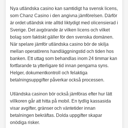
Nya utländska casino kan samtidigt ha svensk licens,
som Chanz Casino i den angivna jämförelsen. Därför
är ordet utländsk inte alltid liktydigt med olicensierad i
Sverige. Det avgörande är vilken licens och vilket
bolag som faktiskt gäller för den svenska domänen.
När spelare jämför utländska casino bör de skilja
mellan operatörens handläggningstid och tiden hos
banken. Ett uttag som behandlas inom 24 timmar kan
fortfarande ta ytterligare tid innan pengarna syns.
Helger, dokumentkontroll och felaktiga
betalningsuppgifter påverkar också processen.
Utländska casinon bör också jämföras efter hur lätt
villkoren går att hitta på mobil. En tydlig kassasida
visar avgifter, gränser och väntetider innan
betalningen bekräftas. Dolda uppgifter skapar
onödiga risker.