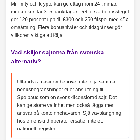
MiFinity och krypto kan ge uttag inom 24 timmar,
medan kort tar 3–5 bankdagar. Det första bonussteget
ger 120 procent upp till €300 och 250 frispel med 45x
omsättning. Flera bonusnivåer och tidsgränser gör
villkoren viktiga att följa.
Vad skiljer sajterna från svenska
alternativ?
Utländska casinon behöver inte följa samma
bonusbegränsningar eller anslutning till
Spelpaus som en svensklicensierad sajt. Det
kan ge större valfrihet men också lägga mer
ansvar på kontoinnehavaren. Självavstängning
hos en enskild operatör ersätter inte ett
nationellt register.