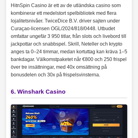
HitnSpin Casino är ett av de utländska casino som
kombinerar ett medelstort spelbibliotek med flera
lojalitetsnivåer. TwiceDice B.V. driver sajten under
Curaçao-licensen OGL/2024/818/0448. Utbudet
omfattar ungefär 3 950 titlar, från slots och livebord till
jackpottar och snabbspel. Skrill, Neteller och krypto
anges ta 0–24 timmar, medan kortuttag kan kräva 1–5
bankdagar. Välkomstpaketet når €800 och 250 frispel
över tre insättningar, med 40x omsättning på
bonusdelen och 30x på frispelsvinsterna.
6. Winshark Casino