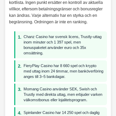
kortlista. Ingen punkt ersätter en kontroll av aktuella
villkor, eftersom betalningsgränser och bonusregler
kan ändras. Varje alternativ har en styrka och en
begränsning. Ordningen är inte en ranking.
Chanz Casino har svensk licens, Trustly-uttag
inom minuter och 1 397 spel, men
bonuspaketet använder euro och 35x
omsättning.
FieryPlay Casino har 8 660 spel och krypto
med uttag inom 24 timmar, men banköverföring
anges till 3–5 bankdagar.
Momang Casino använder SEK, Swish och
Trustly med direkta uttag, men erbjuder varken
välkomstbonus eller lojalitetsprogram.
Spinlander Casino har 14 250 spel och daglig