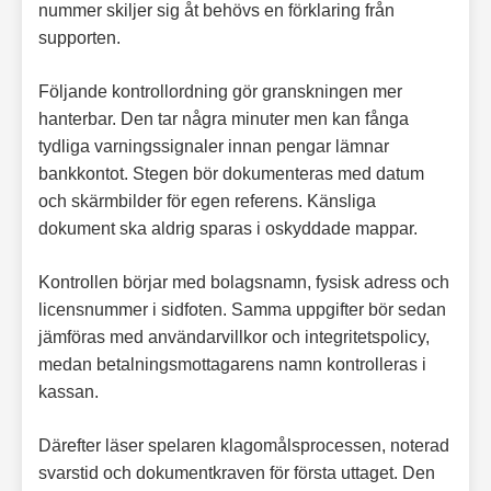
nummer skiljer sig åt behövs en förklaring från
supporten.
Följande kontrollordning gör granskningen mer
hanterbar. Den tar några minuter men kan fånga
tydliga varningssignaler innan pengar lämnar
bankkontot. Stegen bör dokumenteras med datum
och skärmbilder för egen referens. Känsliga
dokument ska aldrig sparas i oskyddade mappar.
Kontrollen börjar med bolagsnamn, fysisk adress och
licensnummer i sidfoten. Samma uppgifter bör sedan
jämföras med användarvillkor och integritetspolicy,
medan betalningsmottagarens namn kontrolleras i
kassan.
Därefter läser spelaren klagomålsprocessen, noterad
svarstid och dokumentkraven för första uttaget. Den