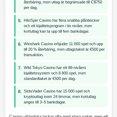
återbäring, men uttag är begränsade till C$750
per dag.
HitnSpin Casino har flera snabba plånböcker
och ett lojalitetsprogram i tio nivåer, men
kortuttag kan ta upp till fem bankdagar.
Winshark Casino erbjuder 11 000 spel och upp
till 20 % återbäring, men uttagstaket är €500 per
transaktion.
Wild Tokyo Casino har ett 88-nivåers
lojalitetssystem och 8 800 spel, men
standardtaket är €500 per dag.
SlotsVader Casino har 15 000 spel och
kryptouttag inom 24 timmar, men kortuttag
anges till 3–5 bankdagar.
Casino utländska lockar ofta med stora paket, men ett