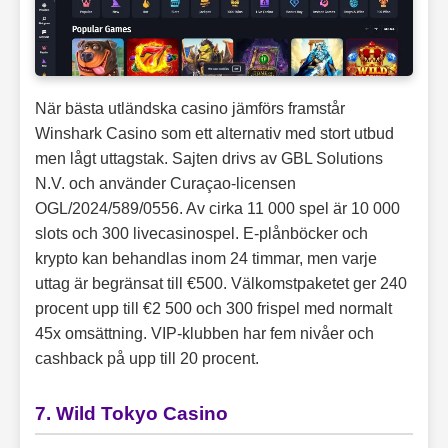
När bästa utländska casino jämförs framstår
Winshark Casino som ett alternativ med stort utbud
men lågt uttagstak. Sajten drivs av GBL Solutions
N.V. och använder Curaçao-licensen
OGL/2024/589/0556. Av cirka 11 000 spel är 10 000
slots och 300 livecasinospel. E-plånböcker och
krypto kan behandlas inom 24 timmar, men varje
uttag är begränsat till €500. Välkomstpaketet ger 240
procent upp till €2 500 och 300 frispel med normalt
45x omsättning. VIP-klubben har fem nivåer och
cashback på upp till 20 procent.
7. Wild Tokyo Casino