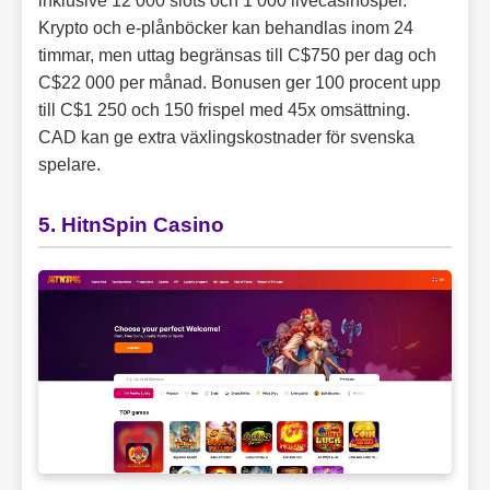
inklusive 12 000 slots och 1 000 livecasinospel.
Krypto och e-plånböcker kan behandlas inom 24
timmar, men uttag begränsas till C$750 per dag och
C$22 000 per månad. Bonusen ger 100 procent upp
till C$1 250 och 150 frispel med 45x omsättning.
CAD kan ge extra växlingskostnader för svenska
spelare.
5. HitnSpin Casino