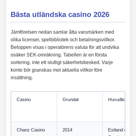
Bästa utländska casino 2026
Jämförelsen nedan samlar åtta varumärken med
olika licenser, spelbibliotek och betalningsvillkor.
Beloppen visas i operatörens valuta för att undvika
osäker SEK-omräkning. Tabellen är en första
sortering, inte ett slutligt säkerhetsbesked. Varje
konto bör granskas mot aktuella villkor före
insättning.
Casino
Grundat
Huvudlicens
Chanz Casino
2014
Estland och