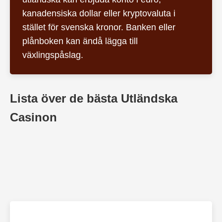
kanadensiska dollar eller kryptovaluta i
stället för svenska kronor. Banken eller
plånboken kan ändå lägga till
växlingspåslag.
Lista över de bästa Utländska
Casinon