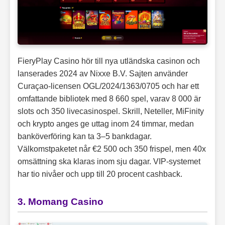
FieryPlay Casino hör till nya utländska casinon och
lanserades 2024 av Nixxe B.V. Sajten använder
Curaçao-licensen OGL/2024/1363/0705 och har ett
omfattande bibliotek med 8 660 spel, varav 8 000 är
slots och 350 livecasinospel. Skrill, Neteller, MiFinity
och krypto anges ge uttag inom 24 timmar, medan
banköverföring kan ta 3–5 bankdagar.
Välkomstpaketet når €2 500 och 350 frispel, men 40x
omsättning ska klaras inom sju dagar. VIP-systemet
har tio nivåer och upp till 20 procent cashback.
3. Momang Casino