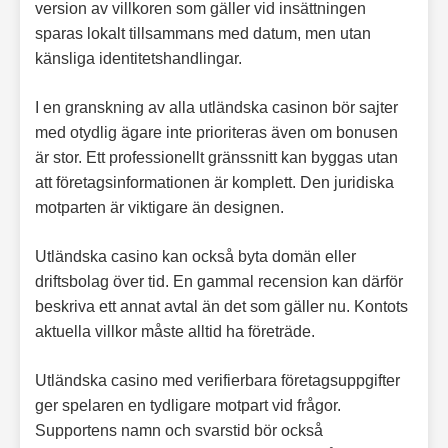
version av villkoren som gäller vid insättningen
sparas lokalt tillsammans med datum, men utan
känsliga identitetshandlingar.
I en granskning av alla utländska casinon bör sajter
med otydlig ägare inte prioriteras även om bonusen
är stor. Ett professionellt gränssnitt kan byggas utan
att företagsinformationen är komplett. Den juridiska
motparten är viktigare än designen.
Utländska casino kan också byta domän eller
driftsbolag över tid. En gammal recension kan därför
beskriva ett annat avtal än det som gäller nu. Kontots
aktuella villkor måste alltid ha företräde.
Utländska casino med verifierbara företagsuppgifter
ger spelaren en tydligare motpart vid frågor.
Supportens namn och svarstid bör också