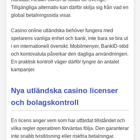
Tillgängliga alternativ kan därför skilja sig från vad en
global betalningssida visar.
Casino online utländska behöver fungera med
spelarens vanliga enhet och bank, inte bara se bra ut
i en internationell översikt. Mobilmenyer, BankID-stöd
och kontovaluta påverkar den dagliga användningen.
En praktisk kontroll väger därför tyngre än antalet
kampanjer.
Nya utländska casino licenser
och bolagskontroll
En licens anger vem som har utfärdat tillståndet och
vilka regler operatören förväntas följa. Den garanterar
inte snabb tvistlösning eller riskfria betalningar.