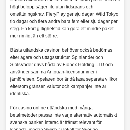
högt belopp säger lite utan tidsgräns och
omsättningskrav. FieryPlay ger sju dagar, Wild Tokyo
tio dagar och flera andra bara fem eller sju dagar per
steg. En kort giltighetstid kan göra ett mindre paket
mer rimligt än ett större.
Bästa utländska casinon behöver också bedömas
efter ägare och uttagsstruktur. Spinlander och
SlotsVader drivs båda av Fionex Holding LTD och
använder samma Anjouan-licensnummer i
jämförelsen. Spelaren bör ändå läsa separata villkor
eftersom gränser, valutor och kampanjer inte är
identiska.
För casino online utländska med många
betalmetoder passar inte varje alternativ automatiskt
svenska banker. Interac är främst relevant för
Kanada, medan Swish är lokalt för Sverige.