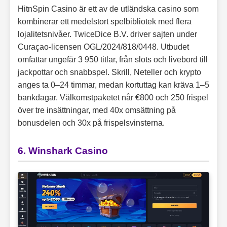
HitnSpin Casino är ett av de utländska casino som
kombinerar ett medelstort spelbibliotek med flera
lojalitetsnivåer. TwiceDice B.V. driver sajten under
Curaçao-licensen OGL/2024/818/0448. Utbudet
omfattar ungefär 3 950 titlar, från slots och livebord till
jackpottar och snabbspel. Skrill, Neteller och krypto
anges ta 0–24 timmar, medan kortuttag kan kräva 1–5
bankdagar. Välkomstpaketet når €800 och 250 frispel
över tre insättningar, med 40x omsättning på
bonusdelen och 30x på frispelsvinsterna.
6. Winshark Casino