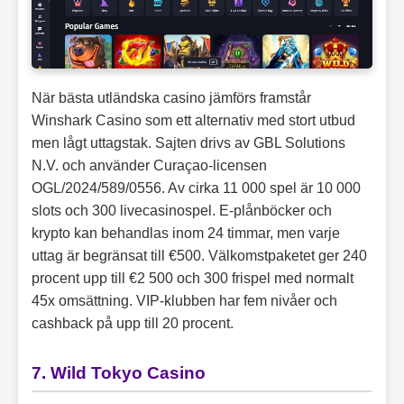
När bästa utländska casino jämförs framstår
Winshark Casino som ett alternativ med stort utbud
men lågt uttagstak. Sajten drivs av GBL Solutions
N.V. och använder Curaçao-licensen
OGL/2024/589/0556. Av cirka 11 000 spel är 10 000
slots och 300 livecasinospel. E-plånböcker och
krypto kan behandlas inom 24 timmar, men varje
uttag är begränsat till €500. Välkomstpaketet ger 240
procent upp till €2 500 och 300 frispel med normalt
45x omsättning. VIP-klubben har fem nivåer och
cashback på upp till 20 procent.
7. Wild Tokyo Casino