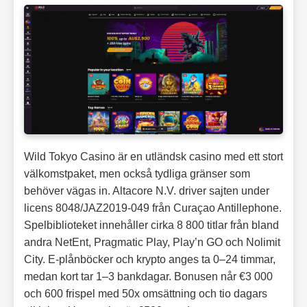
Wild Tokyo Casino är en utländsk casino med ett stort
välkomstpaket, men också tydliga gränser som
behöver vägas in. Altacore N.V. driver sajten under
licens 8048/JAZ2019-049 från Curaçao Antillephone.
Spelbiblioteket innehåller cirka 8 800 titlar från bland
andra NetEnt, Pragmatic Play, Play’n GO och Nolimit
City. E-plånböcker och krypto anges ta 0–24 timmar,
medan kort tar 1–3 bankdagar. Bonusen når €3 000
och 600 frispel med 50x omsättning och tio dagars