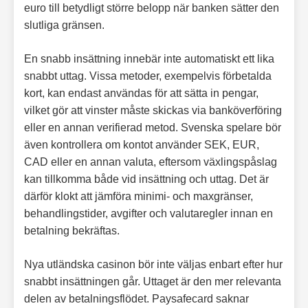
euro till betydligt större belopp när banken sätter den
slutliga gränsen.
En snabb insättning innebär inte automatiskt ett lika
snabbt uttag. Vissa metoder, exempelvis förbetalda
kort, kan endast användas för att sätta in pengar,
vilket gör att vinster måste skickas via banköverföring
eller en annan verifierad metod. Svenska spelare bör
även kontrollera om kontot använder SEK, EUR,
CAD eller en annan valuta, eftersom växlingspåslag
kan tillkomma både vid insättning och uttag. Det är
därför klokt att jämföra minimi- och maxgränser,
behandlingstider, avgifter och valutaregler innan en
betalning bekräftas.
Nya utländska casinon bör inte väljas enbart efter hur
snabbt insättningen går. Uttaget är den mer relevanta
delen av betalningsflödet. Paysafecard saknar