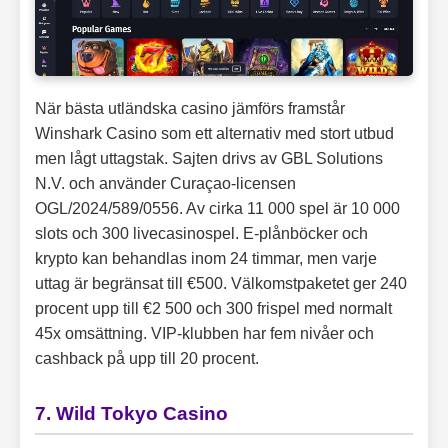
När bästa utländska casino jämförs framstår
Winshark Casino som ett alternativ med stort utbud
men lågt uttagstak. Sajten drivs av GBL Solutions
N.V. och använder Curaçao-licensen
OGL/2024/589/0556. Av cirka 11 000 spel är 10 000
slots och 300 livecasinospel. E-plånböcker och
krypto kan behandlas inom 24 timmar, men varje
uttag är begränsat till €500. Välkomstpaketet ger 240
procent upp till €2 500 och 300 frispel med normalt
45x omsättning. VIP-klubben har fem nivåer och
cashback på upp till 20 procent.
7. Wild Tokyo Casino