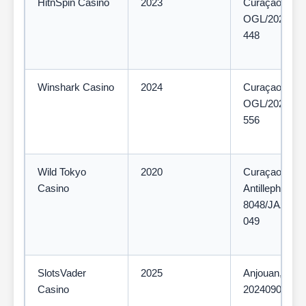
HitnSpin Casino
2023
Curaçao,
OGL/2024/81
448
Winshark Casino
2024
Curaçao,
OGL/2024/58
556
Wild Tokyo
2020
Curaçao
Casino
Antillephone,
8048/JAZ201
049
SlotsVader
2025
Anjouan, ALSI
Casino
202409044-FI