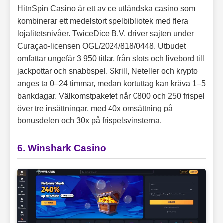
HitnSpin Casino är ett av de utländska casino som
kombinerar ett medelstort spelbibliotek med flera
lojalitetsnivåer. TwiceDice B.V. driver sajten under
Curaçao-licensen OGL/2024/818/0448. Utbudet
omfattar ungefär 3 950 titlar, från slots och livebord till
jackpottar och snabbspel. Skrill, Neteller och krypto
anges ta 0–24 timmar, medan kortuttag kan kräva 1–5
bankdagar. Välkomstpaketet når €800 och 250 frispel
över tre insättningar, med 40x omsättning på
bonusdelen och 30x på frispelsvinsterna.
6. Winshark Casino