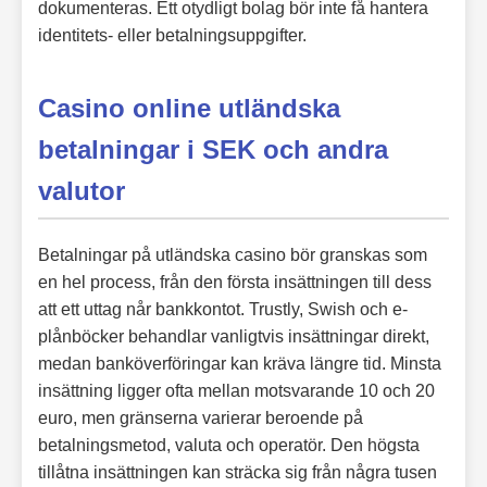
dokumenteras. Ett otydligt bolag bör inte få hantera
identitets- eller betalningsuppgifter.
Casino online utländska
betalningar i SEK och andra
valutor
Betalningar på utländska casino bör granskas som
en hel process, från den första insättningen till dess
att ett uttag når bankkontot. Trustly, Swish och e-
plånböcker behandlar vanligtvis insättningar direkt,
medan banköverföringar kan kräva längre tid. Minsta
insättning ligger ofta mellan motsvarande 10 och 20
euro, men gränserna varierar beroende på
betalningsmetod, valuta och operatör. Den högsta
tillåtna insättningen kan sträcka sig från några tusen