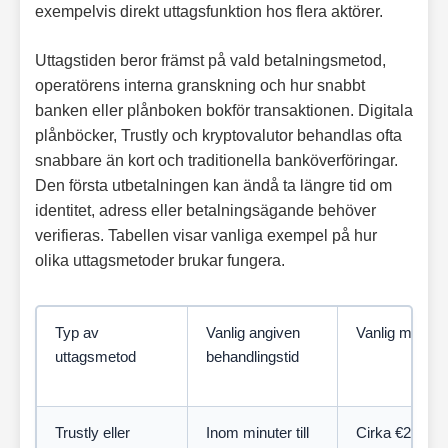
exempelvis direkt uttagsfunktion hos flera aktörer.
Uttagstiden beror främst på vald betalningsmetod,
operatörens interna granskning och hur snabbt
banken eller plånboken bokför transaktionen. Digitala
plånböcker, Trustly och kryptovalutor behandlas ofta
snabbare än kort och traditionella banköverföringar.
Den första utbetalningen kan ändå ta längre tid om
identitet, adress eller betalningsägande behöver
verifieras. Tabellen visar vanliga exempel på hur
olika uttagsmetoder brukar fungera.
Typ av
Vanlig angiven
Vanlig minimi
uttagsmetod
behandlingstid
Trustly eller
Inom minuter till
Cirka €20 elle