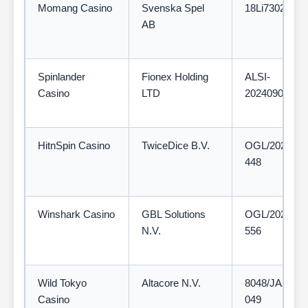
Momang Casino
Svenska Spel
18Li7302
AB
Spinlander
Fionex Holding
ALSI-
Casino
LTD
202409044-FI
HitnSpin Casino
TwiceDice B.V.
OGL/2024/81
448
Winshark Casino
GBL Solutions
OGL/2024/58
N.V.
556
Wild Tokyo
Altacore N.V.
8048/JAZ201
Casino
049