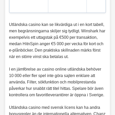
Utländska casino kan se likvärdiga ut i en kort tabell,
men begränsningarna skiljer sig tydligt. Winshark har
exempelvis ett uttagstak på €500 per transaktion,
medan HitnSpin anger €5 000 per vecka för kort och
e-plånböcker. Den praktiska skillnaden märks först
när en större vinst ska betalas ut.
I en jämförelse av casino online utländska behöver
10 000 eller fler spel inte göra sajten enklare att
använda. Filter, sökfunktion och mobilprestanda
påverkar hur snabbt rätt titel hittas. Spelare bör även
kontrollera om favoritleverantörer är öppna i Sverige.
Utländska casino med svensk licens kan ha andra
bonusregler än de internationella alternativen. Chanz