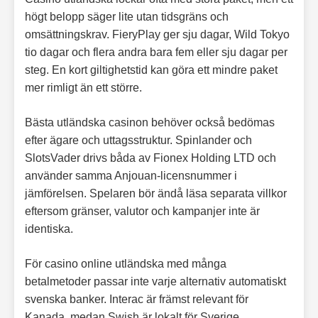
högt belopp säger lite utan tidsgräns och
omsättningskrav. FieryPlay ger sju dagar, Wild Tokyo
tio dagar och flera andra bara fem eller sju dagar per
steg. En kort giltighetstid kan göra ett mindre paket
mer rimligt än ett större.
Bästa utländska casinon behöver också bedömas
efter ägare och uttagsstruktur. Spinlander och
SlotsVader drivs båda av Fionex Holding LTD och
använder samma Anjouan-licensnummer i
jämförelsen. Spelaren bör ändå läsa separata villkor
eftersom gränser, valutor och kampanjer inte är
identiska.
För casino online utländska med många
betalmetoder passar inte varje alternativ automatiskt
svenska banker. Interac är främst relevant för
Kanada, medan Swish är lokalt för Sverige.