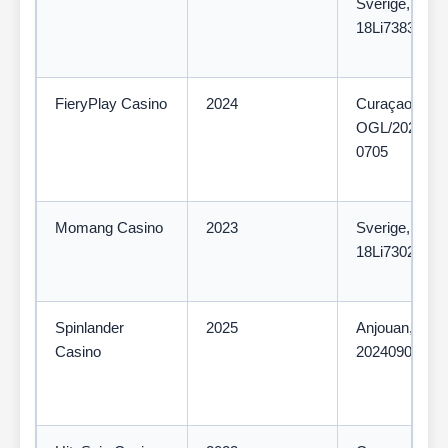
Sverige,
18Li7383
FieryPlay Casino
2024
Curaçao,
OGL/2024/13
0705
Momang Casino
2023
Sverige,
18Li7302
Spinlander
2025
Anjouan, ALSI
Casino
202409044-FI