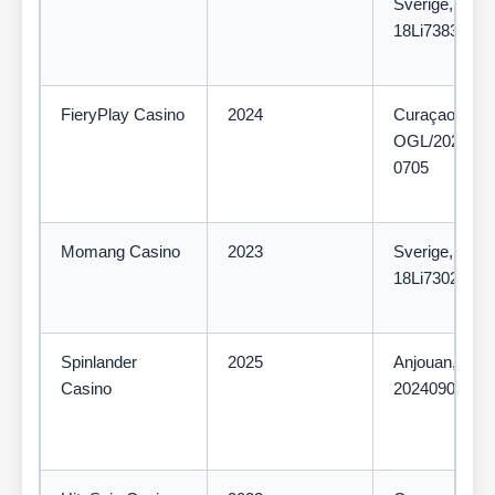
Sverige,
18Li7383
FieryPlay Casino
2024
Curaçao,
OGL/2024/13
0705
Momang Casino
2023
Sverige,
18Li7302
Spinlander
2025
Anjouan, ALSI
Casino
202409044-FI