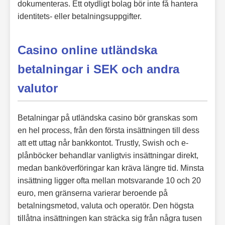
dokumenteras. Ett otydligt bolag bör inte få hantera
identitets- eller betalningsuppgifter.
Casino online utländska
betalningar i SEK och andra
valutor
Betalningar på utländska casino bör granskas som
en hel process, från den första insättningen till dess
att ett uttag når bankkontot. Trustly, Swish och e-
plånböcker behandlar vanligtvis insättningar direkt,
medan banköverföringar kan kräva längre tid. Minsta
insättning ligger ofta mellan motsvarande 10 och 20
euro, men gränserna varierar beroende på
betalningsmetod, valuta och operatör. Den högsta
tillåtna insättningen kan sträcka sig från några tusen