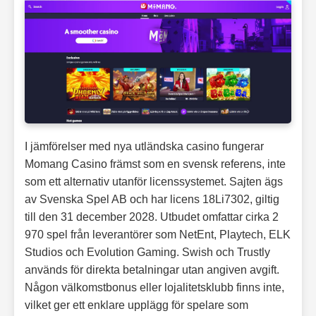
I jämförelser med nya utländska casino fungerar
Momang Casino främst som en svensk referens, inte
som ett alternativ utanför licenssystemet. Sajten ägs
av Svenska Spel AB och har licens 18Li7302, giltig
till den 31 december 2028. Utbudet omfattar cirka 2
970 spel från leverantörer som NetEnt, Playtech, ELK
Studios och Evolution Gaming. Swish och Trustly
används för direkta betalningar utan angiven avgift.
Någon välkomstbonus eller lojalitetsklubb finns inte,
vilket ger ett enklare upplägg för spelare som