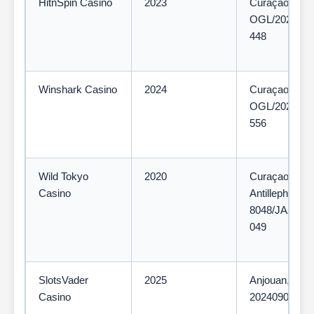
HitnSpin Casino
2023
Curaçao,
OGL/2024/81
448
Winshark Casino
2024
Curaçao,
OGL/2024/58
556
Wild Tokyo
2020
Curaçao
Casino
Antillephone,
8048/JAZ201
049
SlotsVader
2025
Anjouan, ALSI
Casino
202409044-FI