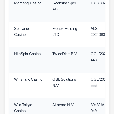
Momang Casino
Svenska Spel
18Li7302
AB
Spinlander
Fionex Holding
ALSI-
Casino
LTD
202409044-FI
HitnSpin Casino
TwiceDice B.V.
OGL/2024/81
448
Winshark Casino
GBL Solutions
OGL/2024/58
N.V.
556
Wild Tokyo
Altacore N.V.
8048/JAZ201
Casino
049