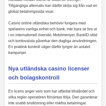
Tillgängliga alternativ kan därför skilja sig från vad en
global betalningssida visar.
Casino online utländska behöver fungera med
spelarens vanliga enhet och bank, inte bara se bra ut
i en internationell översikt. Mobilmenyer, BankID-stöd
och kontovaluta påverkar den dagliga användningen.
En praktisk kontroll väger därför tyngre än antalet
kampanjer.
Nya utländska casino licenser
och bolagskontroll
En licens anger vem som har utfärdat tillståndet och
vilka regler operatören förväntas följa. Den garanterar
inte snabb tvistlösning eller riskfria betalningar.