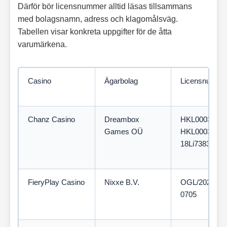
Därför bör licensnummer alltid läsas tillsammans
med bolagsnamn, adress och klagomålsväg.
Tabellen visar konkreta uppgifter för de åtta
varumärkena.
Casino
Ägarbolag
Licensnumme
Chanz Casino
Dreambox
HKL000309,
Games OÜ
HKL000310 o
18Li7383
FieryPlay Casino
Nixxe B.V.
OGL/2024/13
0705