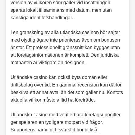
version av villkoren som gäller vid insättningen
sparas lokalt tillsammans med datum, men utan
känsliga identitetshandlingar.
I en granskning av alla utländska casinon bör sajter
med otydlig ägare inte prioriteras även om bonusen
är stor. Ett professionellt gränssnitt kan byggas utan
att företagsinformationen är komplett. Den juridiska
motparten är viktigare än designen.
Utländska casino kan också byta domän eller
driftsbolag över tid. En gammal recension kan därför
beskriva ett annat avtal än det som gäller nu. Kontots
aktuella villkor måste alltid ha företräde.
Utländska casino med verifierbara företagsuppgifter
ger spelaren en tydligare motpart vid frågor.
Supportens namn och svarstid bör också