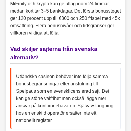
MiFinity och krypto kan ge uttag inom 24 timmar,
medan kort tar 3–5 bankdagar. Det första bonussteget
ger 120 procent upp till €300 och 250 frispel med 45x
omsättning. Flera bonusnivåer och tidsgränser gör
villkoren viktiga att följa.
Vad skiljer sajterna från svenska
alternativ?
Utländska casinon behöver inte följa samma
bonusbegränsningar eller anslutning till
Spelpaus som en svensklicensierad sajt. Det
kan ge större valfrihet men också lägga mer
ansvar på kontoinnehavaren. Självavstängning
hos en enskild operatör ersätter inte ett
nationellt register.