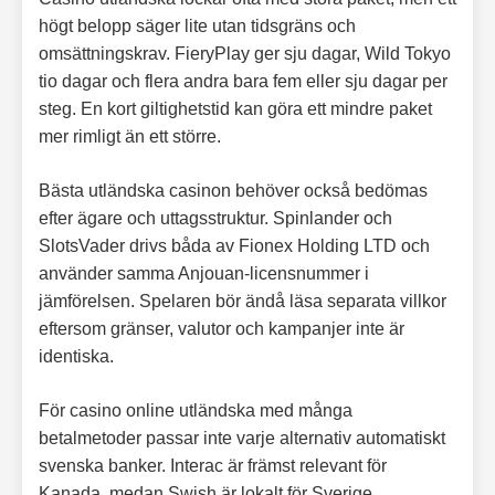
högt belopp säger lite utan tidsgräns och
omsättningskrav. FieryPlay ger sju dagar, Wild Tokyo
tio dagar och flera andra bara fem eller sju dagar per
steg. En kort giltighetstid kan göra ett mindre paket
mer rimligt än ett större.
Bästa utländska casinon behöver också bedömas
efter ägare och uttagsstruktur. Spinlander och
SlotsVader drivs båda av Fionex Holding LTD och
använder samma Anjouan-licensnummer i
jämförelsen. Spelaren bör ändå läsa separata villkor
eftersom gränser, valutor och kampanjer inte är
identiska.
För casino online utländska med många
betalmetoder passar inte varje alternativ automatiskt
svenska banker. Interac är främst relevant för
Kanada, medan Swish är lokalt för Sverige.