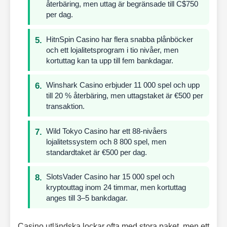
återbäring, men uttag är begränsade till C$750
per dag.
HitnSpin Casino har flera snabba plånböcker
och ett lojalitetsprogram i tio nivåer, men
kortuttag kan ta upp till fem bankdagar.
Winshark Casino erbjuder 11 000 spel och upp
till 20 % återbäring, men uttagstaket är €500 per
transaktion.
Wild Tokyo Casino har ett 88-nivåers
lojalitetssystem och 8 800 spel, men
standardtaket är €500 per dag.
SlotsVader Casino har 15 000 spel och
kryptouttag inom 24 timmar, men kortuttag
anges till 3–5 bankdagar.
Casino utländska lockar ofta med stora paket, men ett