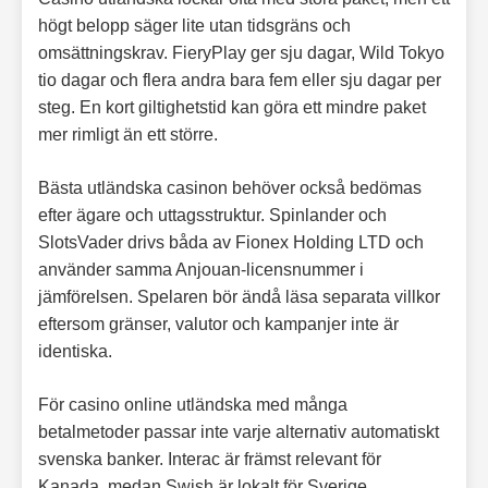
högt belopp säger lite utan tidsgräns och
omsättningskrav. FieryPlay ger sju dagar, Wild Tokyo
tio dagar och flera andra bara fem eller sju dagar per
steg. En kort giltighetstid kan göra ett mindre paket
mer rimligt än ett större.
Bästa utländska casinon behöver också bedömas
efter ägare och uttagsstruktur. Spinlander och
SlotsVader drivs båda av Fionex Holding LTD och
använder samma Anjouan-licensnummer i
jämförelsen. Spelaren bör ändå läsa separata villkor
eftersom gränser, valutor och kampanjer inte är
identiska.
För casino online utländska med många
betalmetoder passar inte varje alternativ automatiskt
svenska banker. Interac är främst relevant för
Kanada, medan Swish är lokalt för Sverige.