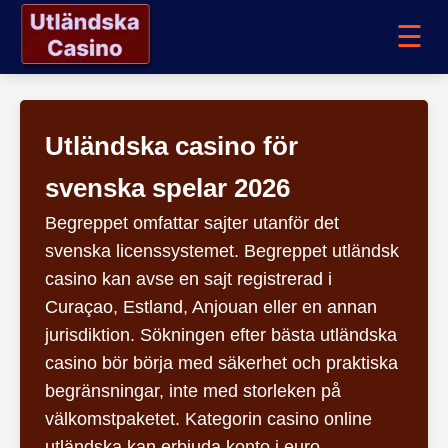
☰
Utländska casino för
svenska spelar 2026
Begreppet omfattar sajter utanför det
svenska licenssystemet. Begreppet utländsk
casino kan avse en sajt registrerad i
Curaçao, Estland, Anjouan eller en annan
jurisdiktion. Sökningen efter bästa utländska
casino bör börja med säkerhet och praktiska
begränsningar, inte med storleken på
välkomstpaketet. Kategorin casino online
utländska kan erbjuda konto i euro,