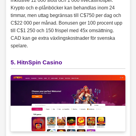
inklusive 12 000 slots och 1 000 livecasinospel.
Krypto och e-plånböcker kan behandlas inom 24
timmar, men uttag begränsas till C$750 per dag och
C$22 000 per månad. Bonusen ger 100 procent upp
till C$1 250 och 150 frispel med 45x omsättning.
CAD kan ge extra växlingskostnader för svenska
spelare.
5. HitnSpin Casino