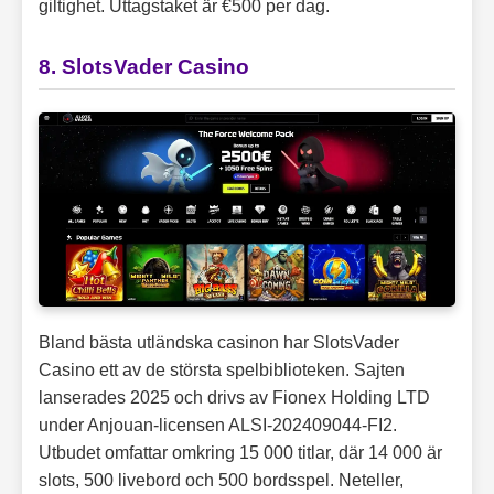
giltighet. Uttagstaket är €500 per dag.
8. SlotsVader Casino
Bland bästa utländska casinon har SlotsVader
Casino ett av de största spelbiblioteken. Sajten
lanserades 2025 och drivs av Fionex Holding LTD
under Anjouan-licensen ALSI-202409044-FI2.
Utbudet omfattar omkring 15 000 titlar, där 14 000 är
slots, 500 livebord och 500 bordsspel. Neteller,