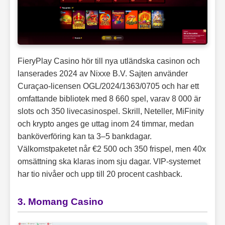
FieryPlay Casino hör till nya utländska casinon och
lanserades 2024 av Nixxe B.V. Sajten använder
Curaçao-licensen OGL/2024/1363/0705 och har ett
omfattande bibliotek med 8 660 spel, varav 8 000 är
slots och 350 livecasinospel. Skrill, Neteller, MiFinity
och krypto anges ge uttag inom 24 timmar, medan
banköverföring kan ta 3–5 bankdagar.
Välkomstpaketet når €2 500 och 350 frispel, men 40x
omsättning ska klaras inom sju dagar. VIP-systemet
har tio nivåer och upp till 20 procent cashback.
3. Momang Casino