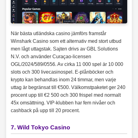
När bästa utländska casino jämförs framstår
Winshark Casino som ett alternativ med stort utbud
men lågt uttagstak. Sajten drivs av GBL Solutions
N.V. och använder Curaçao-licensen
OGL/2024/589/0556. Av cirka 11 000 spel är 10 000
slots och 300 livecasinospel. E-plånböcker och
krypto kan behandlas inom 24 timmar, men varje
uttag är begränsat till €500. Välkomstpaketet ger 240
procent upp till €2 500 och 300 frispel med normalt
45x omsättning. VIP-klubben har fem nivåer och
cashback på upp till 20 procent.
7. Wild Tokyo Casino