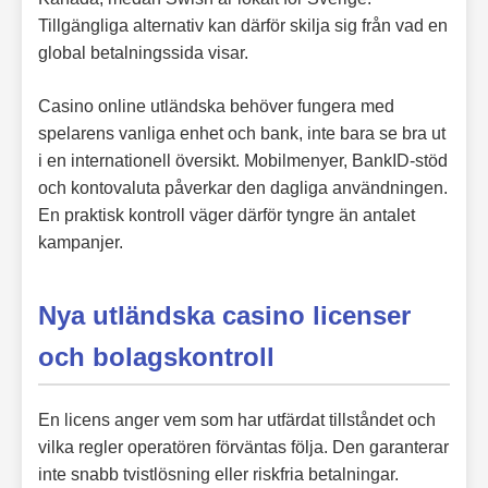
Tillgängliga alternativ kan därför skilja sig från vad en
global betalningssida visar.
Casino online utländska behöver fungera med
spelarens vanliga enhet och bank, inte bara se bra ut
i en internationell översikt. Mobilmenyer, BankID-stöd
och kontovaluta påverkar den dagliga användningen.
En praktisk kontroll väger därför tyngre än antalet
kampanjer.
Nya utländska casino licenser
och bolagskontroll
En licens anger vem som har utfärdat tillståndet och
vilka regler operatören förväntas följa. Den garanterar
inte snabb tvistlösning eller riskfria betalningar.