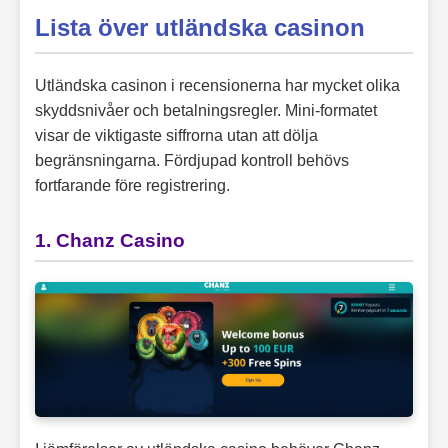
Lista över utländska casinon
Utländska casinon i recensionerna har mycket olika
skyddsnivåer och betalningsregler. Mini-formatet
visar de viktigaste siffrorna utan att dölja
begränsningarna. Fördjupad kontroll behövs
fortfarande före registrering.
1. Chanz Casino