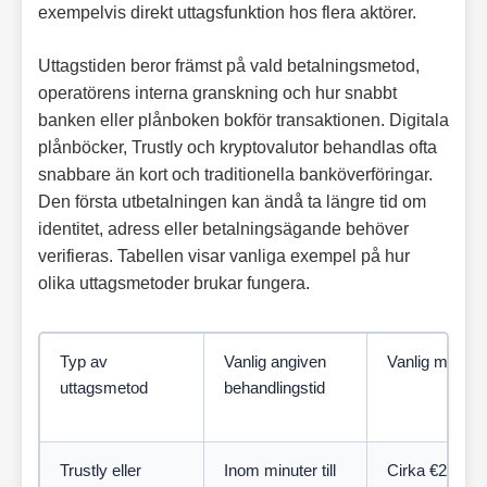
exempelvis direkt uttagsfunktion hos flera aktörer.
Uttagstiden beror främst på vald betalningsmetod,
operatörens interna granskning och hur snabbt
banken eller plånboken bokför transaktionen. Digitala
plånböcker, Trustly och kryptovalutor behandlas ofta
snabbare än kort och traditionella banköverföringar.
Den första utbetalningen kan ändå ta längre tid om
identitet, adress eller betalningsägande behöver
verifieras. Tabellen visar vanliga exempel på hur
olika uttagsmetoder brukar fungera.
Typ av
Vanlig angiven
Vanlig minimi
uttagsmetod
behandlingstid
Trustly eller
Inom minuter till
Cirka €20 elle