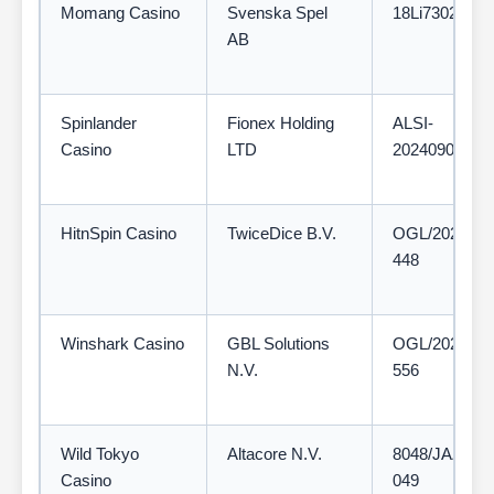
Momang Casino
Svenska Spel
18Li7302
AB
Spinlander
Fionex Holding
ALSI-
Casino
LTD
202409044-FI
HitnSpin Casino
TwiceDice B.V.
OGL/2024/81
448
Winshark Casino
GBL Solutions
OGL/2024/58
N.V.
556
Wild Tokyo
Altacore N.V.
8048/JAZ201
Casino
049