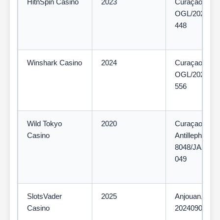
HitnSpin Casino
2023
Curaçao,
OGL/2024/81
448
Winshark Casino
2024
Curaçao,
OGL/2024/58
556
Wild Tokyo
2020
Curaçao
Casino
Antillephone,
8048/JAZ201
049
SlotsVader
2025
Anjouan, ALSI
Casino
202409044-FI