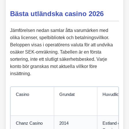
Bästa utländska casino 2026
Jämförelsen nedan samlar åtta varumärken med
olika licenser, spelbibliotek och betalningsvillkor.
Beloppen visas i operatörens valuta för att undvika
osäker SEK-omräkning. Tabellen är en första
sortering, inte ett slutligt säkerhetsbesked. Varje
konto bör granskas mot aktuella villkor före
insättning.
Casino
Grundat
Huvudlicens
Chanz Casino
2014
Estland och