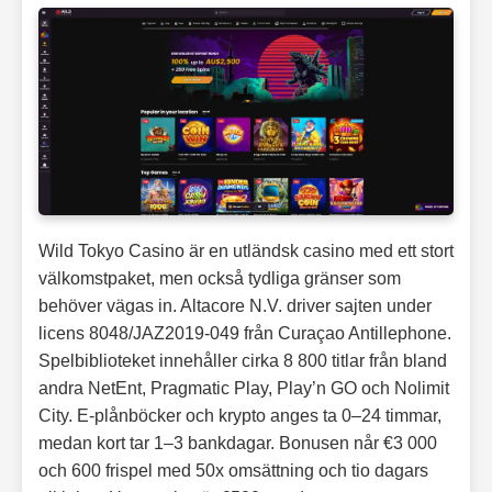
Wild Tokyo Casino är en utländsk casino med ett stort
välkomstpaket, men också tydliga gränser som
behöver vägas in. Altacore N.V. driver sajten under
licens 8048/JAZ2019-049 från Curaçao Antillephone.
Spelbiblioteket innehåller cirka 8 800 titlar från bland
andra NetEnt, Pragmatic Play, Play’n GO och Nolimit
City. E-plånböcker och krypto anges ta 0–24 timmar,
medan kort tar 1–3 bankdagar. Bonusen når €3 000
och 600 frispel med 50x omsättning och tio dagars