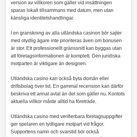
version av villkoren som gäller vid insättningen
sparas lokalt tillsammans med datum, men utan
känsliga identitetshandlingar.
I en granskning av alla utländska casinon bör sajter
med otydlig ägare inte prioriteras även om bonusen
är stor. Ett professionellt gränssnitt kan byggas utan
att företagsinformationen är komplett. Den juridiska
motparten är viktigare än designen.
Utländska casino kan också byta domän eller
driftsbolag över tid. En gammal recension kan därför
beskriva ett annat avtal än det som gäller nu. Kontots
aktuella villkor måste alltid ha företräde.
Utländska casino med verifierbara företagsuppgifter
ger spelaren en tydligare motpart vid frågor.
Supportens namn och svarstid bör också