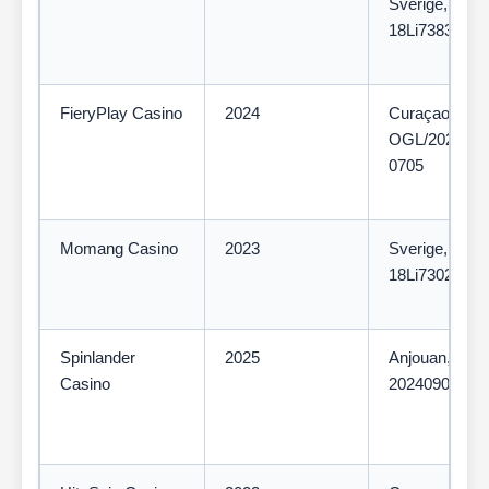
Sverige,
18Li7383
FieryPlay Casino
2024
Curaçao,
OGL/2024/13
0705
Momang Casino
2023
Sverige,
18Li7302
Spinlander
2025
Anjouan, ALSI
Casino
202409044-FI