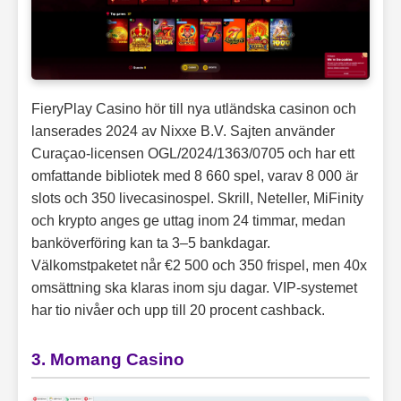
FieryPlay Casino hör till nya utländska casinon och
lanserades 2024 av Nixxe B.V. Sajten använder
Curaçao-licensen OGL/2024/1363/0705 och har ett
omfattande bibliotek med 8 660 spel, varav 8 000 är
slots och 350 livecasinospel. Skrill, Neteller, MiFinity
och krypto anges ge uttag inom 24 timmar, medan
banköverföring kan ta 3–5 bankdagar.
Välkomstpaketet når €2 500 och 350 frispel, men 40x
omsättning ska klaras inom sju dagar. VIP-systemet
har tio nivåer och upp till 20 procent cashback.
3. Momang Casino