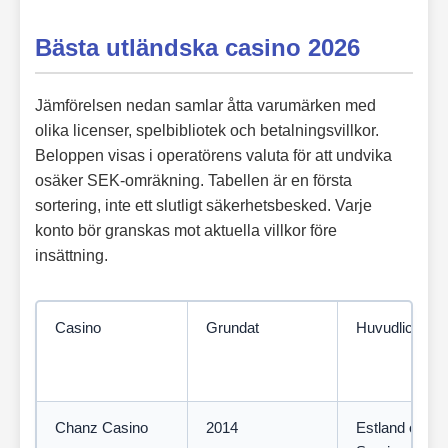
Bästa utländska casino 2026
Jämförelsen nedan samlar åtta varumärken med
olika licenser, spelbibliotek och betalningsvillkor.
Beloppen visas i operatörens valuta för att undvika
osäker SEK-omräkning. Tabellen är en första
sortering, inte ett slutligt säkerhetsbesked. Varje
konto bör granskas mot aktuella villkor före
insättning.
Casino
Grundat
Huvudlicens
Chanz Casino
2014
Estland och