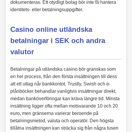
dokumenteras. Ett otydligt bolag bör inte få hantera
identitets- eller betalningsuppgifter.
Casino online utländska
betalningar i SEK och andra
valutor
Betalningar på utländska casino bör granskas som
en hel process, från den första insättningen till dess
att ett uttag når bankkontot. Trustly, Swish och e-
plånböcker behandlar vanligtvis insättningar direkt,
medan banköverföringar kan kräva längre tid. Minsta
insättning ligger ofta mellan motsvarande 10 och 20
euro, men gränserna varierar beroende på
betalningsmetod, valuta och operatör. Den högsta
tillåtna insättningen kan sträcka sig från några tusen