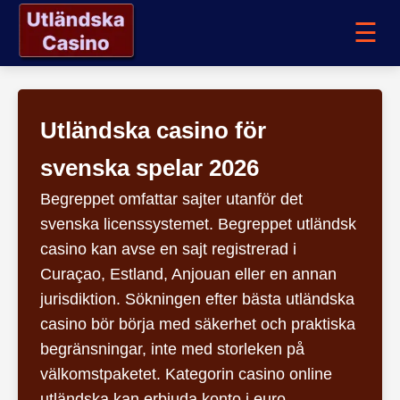
☰
Utländska casino för
svenska spelar 2026
Begreppet omfattar sajter utanför det
svenska licenssystemet. Begreppet utländsk
casino kan avse en sajt registrerad i
Curaçao, Estland, Anjouan eller en annan
jurisdiktion. Sökningen efter bästa utländska
casino bör börja med säkerhet och praktiska
begränsningar, inte med storleken på
välkomstpaketet. Kategorin casino online
utländska kan erbjuda konto i euro,