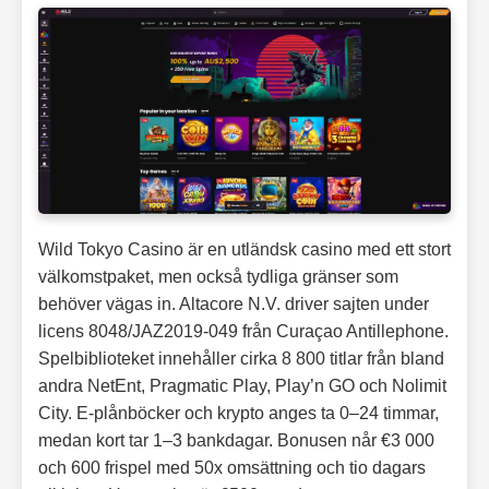
Wild Tokyo Casino är en utländsk casino med ett stort
välkomstpaket, men också tydliga gränser som
behöver vägas in. Altacore N.V. driver sajten under
licens 8048/JAZ2019-049 från Curaçao Antillephone.
Spelbiblioteket innehåller cirka 8 800 titlar från bland
andra NetEnt, Pragmatic Play, Play’n GO och Nolimit
City. E-plånböcker och krypto anges ta 0–24 timmar,
medan kort tar 1–3 bankdagar. Bonusen når €3 000
och 600 frispel med 50x omsättning och tio dagars