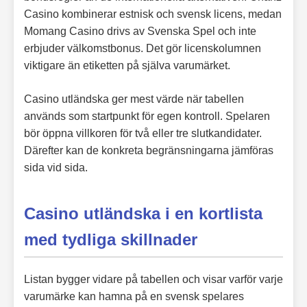
Casino kombinerar estnisk och svensk licens, medan
Momang Casino drivs av Svenska Spel och inte
erbjuder välkomstbonus. Det gör licenskolumnen
viktigare än etiketten på själva varumärket.
Casino utländska ger mest värde när tabellen
används som startpunkt för egen kontroll. Spelaren
bör öppna villkoren för två eller tre slutkandidater.
Därefter kan de konkreta begränsningarna jämföras
sida vid sida.
Casino utländska i en kortlista
med tydliga skillnader
Listan bygger vidare på tabellen och visar varför varje
varumärke kan hamna på en svensk spelares