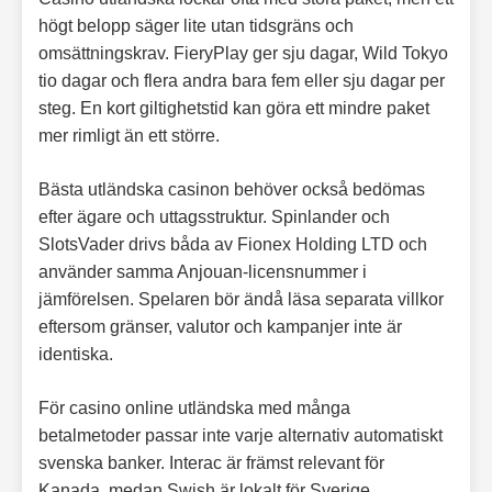
högt belopp säger lite utan tidsgräns och
omsättningskrav. FieryPlay ger sju dagar, Wild Tokyo
tio dagar och flera andra bara fem eller sju dagar per
steg. En kort giltighetstid kan göra ett mindre paket
mer rimligt än ett större.
Bästa utländska casinon behöver också bedömas
efter ägare och uttagsstruktur. Spinlander och
SlotsVader drivs båda av Fionex Holding LTD och
använder samma Anjouan-licensnummer i
jämförelsen. Spelaren bör ändå läsa separata villkor
eftersom gränser, valutor och kampanjer inte är
identiska.
För casino online utländska med många
betalmetoder passar inte varje alternativ automatiskt
svenska banker. Interac är främst relevant för
Kanada, medan Swish är lokalt för Sverige.