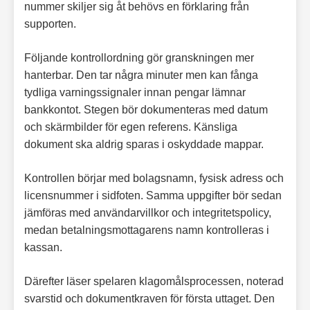
nummer skiljer sig åt behövs en förklaring från
supporten.
Följande kontrollordning gör granskningen mer
hanterbar. Den tar några minuter men kan fånga
tydliga varningssignaler innan pengar lämnar
bankkontot. Stegen bör dokumenteras med datum
och skärmbilder för egen referens. Känsliga
dokument ska aldrig sparas i oskyddade mappar.
Kontrollen börjar med bolagsnamn, fysisk adress och
licensnummer i sidfoten. Samma uppgifter bör sedan
jämföras med användarvillkor och integritetspolicy,
medan betalningsmottagarens namn kontrolleras i
kassan.
Därefter läser spelaren klagomålsprocessen, noterad
svarstid och dokumentkraven för första uttaget. Den