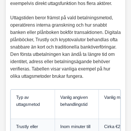
exempelvis direkt uttagsfunktion hos flera aktörer.
Uttagstiden beror främst på vald betalningsmetod,
operatörens interna granskning och hur snabbt
banken eller plånboken bokför transaktionen. Digitala
plånböcker, Trustly och kryptovalutor behandlas ofta
snabbare än kort och traditionella banköverföringar.
Den första utbetalningen kan ändå ta längre tid om
identitet, adress eller betalningsägande behöver
verifieras. Tabellen visar vanliga exempel på hur
olika uttagsmetoder brukar fungera.
Typ av
Vanlig angiven
Vanlig minimi
uttagsmetod
behandlingstid
Trustly eller
Inom minuter till
Cirka €20 elle