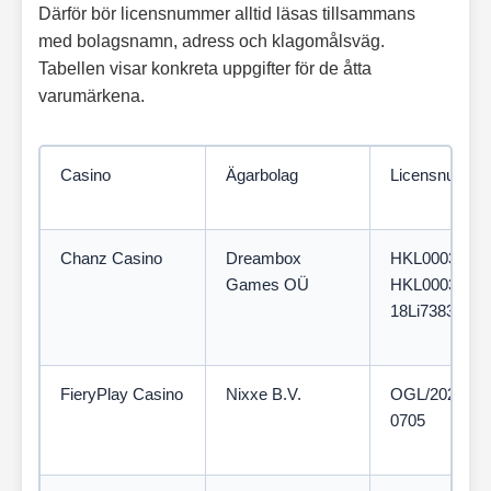
Därför bör licensnummer alltid läsas tillsammans
med bolagsnamn, adress och klagomålsväg.
Tabellen visar konkreta uppgifter för de åtta
varumärkena.
Casino
Ägarbolag
Licensnumme
Chanz Casino
Dreambox
HKL000309,
Games OÜ
HKL000310 o
18Li7383
FieryPlay Casino
Nixxe B.V.
OGL/2024/13
0705