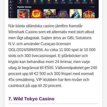
När bästa utländska casino jämförs framstår
Winshark Casino som ett alternativ med stort utbud
men lågt uttagstak. Sajten drivs av GBL Solutions
N.V. och använder Curaçao-licensen
OGL/2024/589/0556. Av cirka 11 000 spel är 10 000
slots och 300 livecasinospel. E-plånböcker och
krypto kan behandlas inom 24 timmar, men varje
uttag är begränsat till €500. Välkomstpaketet ger 240
procent upp till €2 500 och 300 frispel med normalt
45x omsättning. VIP-klubben har fem nivåer och
cashback på upp till 20 procent.
7. Wild Tokyo Casino