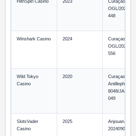
HitnSpin Casino
2023
Curaçao,
OGL/2024/81
448
Winshark Casino
2024
Curaçao,
OGL/2024/58
556
Wild Tokyo
2020
Curaçao
Casino
Antillephone,
8048/JAZ201
049
SlotsVader
2025
Anjouan, ALSI
Casino
202409044-FI