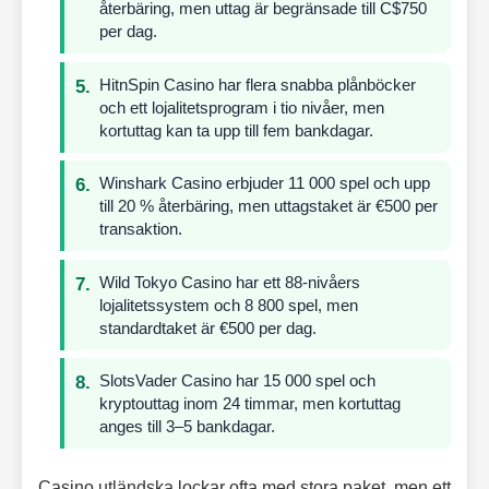
återbäring, men uttag är begränsade till C$750
per dag.
HitnSpin Casino har flera snabba plånböcker
och ett lojalitetsprogram i tio nivåer, men
kortuttag kan ta upp till fem bankdagar.
Winshark Casino erbjuder 11 000 spel och upp
till 20 % återbäring, men uttagstaket är €500 per
transaktion.
Wild Tokyo Casino har ett 88-nivåers
lojalitetssystem och 8 800 spel, men
standardtaket är €500 per dag.
SlotsVader Casino har 15 000 spel och
kryptouttag inom 24 timmar, men kortuttag
anges till 3–5 bankdagar.
Casino utländska lockar ofta med stora paket, men ett