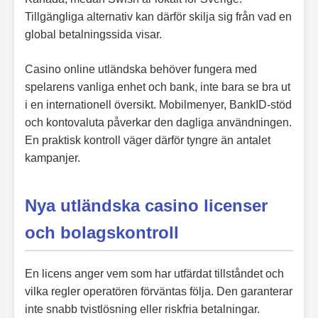
Tillgängliga alternativ kan därför skilja sig från vad en
global betalningssida visar.
Casino online utländska behöver fungera med
spelarens vanliga enhet och bank, inte bara se bra ut
i en internationell översikt. Mobilmenyer, BankID-stöd
och kontovaluta påverkar den dagliga användningen.
En praktisk kontroll väger därför tyngre än antalet
kampanjer.
Nya utländska casino licenser
och bolagskontroll
En licens anger vem som har utfärdat tillståndet och
vilka regler operatören förväntas följa. Den garanterar
inte snabb tvistlösning eller riskfria betalningar.