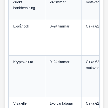
direkt
24 timmar
motsvarande
bankbetalning
E-plånbok
0–24 timmar
Cirka €20
Kryptovaluta
0–24 timmar
Cirka €20 elle
motsvarande
Visa eller
1–5 bankdagar
Cirka €20