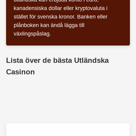
kanadensiska dollar eller kryptovaluta i
stället för svenska kronor. Banken eller
plånboken kan ändå lägga till
växlingspåslag.
Lista över de bästa Utländska
Casinon