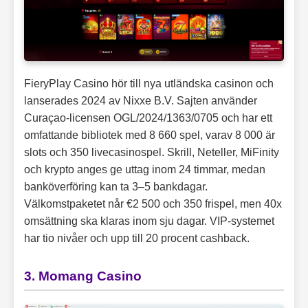
FieryPlay Casino hör till nya utländska casinon och
lanserades 2024 av Nixxe B.V. Sajten använder
Curaçao-licensen OGL/2024/1363/0705 och har ett
omfattande bibliotek med 8 660 spel, varav 8 000 är
slots och 350 livecasinospel. Skrill, Neteller, MiFinity
och krypto anges ge uttag inom 24 timmar, medan
banköverföring kan ta 3–5 bankdagar.
Välkomstpaketet når €2 500 och 350 frispel, men 40x
omsättning ska klaras inom sju dagar. VIP-systemet
har tio nivåer och upp till 20 procent cashback.
3. Momang Casino