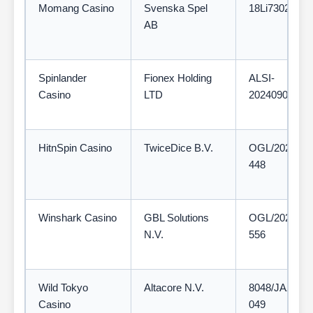
Momang Casino
Svenska Spel
18Li7302
AB
Spinlander
Fionex Holding
ALSI-
Casino
LTD
202409044-FI
HitnSpin Casino
TwiceDice B.V.
OGL/2024/81
448
Winshark Casino
GBL Solutions
OGL/2024/58
N.V.
556
Wild Tokyo
Altacore N.V.
8048/JAZ201
Casino
049