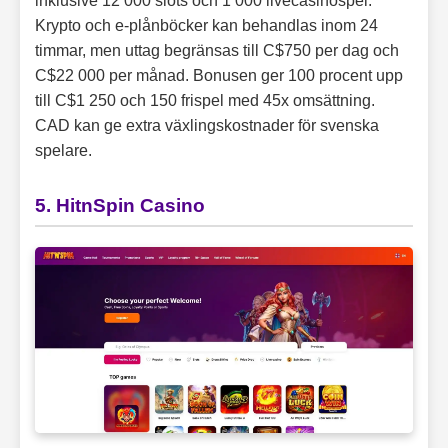
inklusive 12 000 slots och 1 000 livecasinospel.
Krypto och e-plånböcker kan behandlas inom 24
timmar, men uttag begränsas till C$750 per dag och
C$22 000 per månad. Bonusen ger 100 procent upp
till C$1 250 och 150 frispel med 45x omsättning.
CAD kan ge extra växlingskostnader för svenska
spelare.
5. HitnSpin Casino