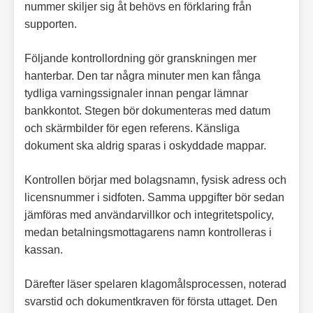
nummer skiljer sig åt behövs en förklaring från
supporten.
Följande kontrollordning gör granskningen mer
hanterbar. Den tar några minuter men kan fånga
tydliga varningssignaler innan pengar lämnar
bankkontot. Stegen bör dokumenteras med datum
och skärmbilder för egen referens. Känsliga
dokument ska aldrig sparas i oskyddade mappar.
Kontrollen börjar med bolagsnamn, fysisk adress och
licensnummer i sidfoten. Samma uppgifter bör sedan
jämföras med användarvillkor och integritetspolicy,
medan betalningsmottagarens namn kontrolleras i
kassan.
Därefter läser spelaren klagomålsprocessen, noterad
svarstid och dokumentkraven för första uttaget. Den