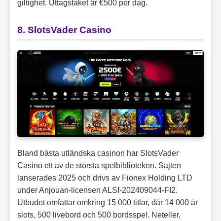
giltighet. Uttagstaket är €500 per dag.
8. SlotsVader Casino
Bland bästa utländska casinon har SlotsVader
Casino ett av de största spelbiblioteken. Sajten
lanserades 2025 och drivs av Fionex Holding LTD
under Anjouan-licensen ALSI-202409044-FI2.
Utbudet omfattar omkring 15 000 titlar, där 14 000 är
slots, 500 livebord och 500 bordsspel. Neteller,