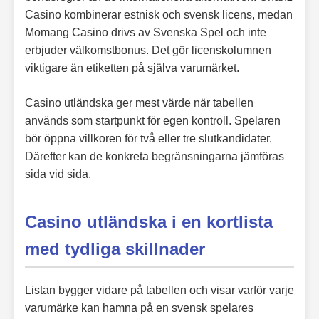
Casino kombinerar estnisk och svensk licens, medan
Momang Casino drivs av Svenska Spel och inte
erbjuder välkomstbonus. Det gör licenskolumnen
viktigare än etiketten på själva varumärket.
Casino utländska ger mest värde när tabellen
används som startpunkt för egen kontroll. Spelaren
bör öppna villkoren för två eller tre slutkandidater.
Därefter kan de konkreta begränsningarna jämföras
sida vid sida.
Casino utländska i en kortlista
med tydliga skillnader
Listan bygger vidare på tabellen och visar varför varje
varumärke kan hamna på en svensk spelares