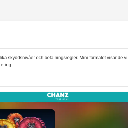
ka skyddsnivåer och betalningsregler. Mini-formatet visar de vik
rering.