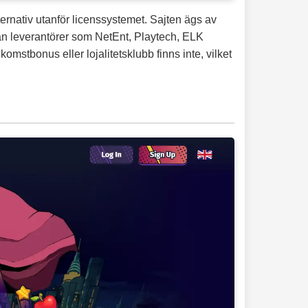
rnativ utanför licenssystemet. Sajten ägs av
rån leverantörer som NetEnt, Playtech, ELK
mstbonus eller lojalitetsklubb finns inte, vilket