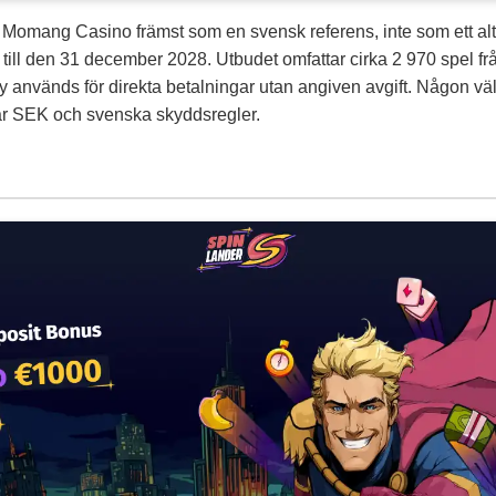
 Momang Casino främst som en svensk referens, inte som ett alte
 till den 31 december 2028. Utbudet omfattar cirka 2 970 spel f
används för direkta betalningar utan angiven avgift. Någon välko
erar SEK och svenska skyddsregler.