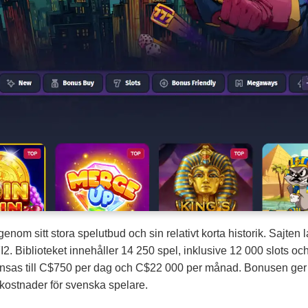
nom sitt stora spelutbud och sin relativt korta historik. Sajte
Biblioteket innehåller 14 250 spel, inklusive 12 000 slots oc
sas till C$750 per dag och C$22 000 per månad. Bonusen ger 1
kostnader för svenska spelare.