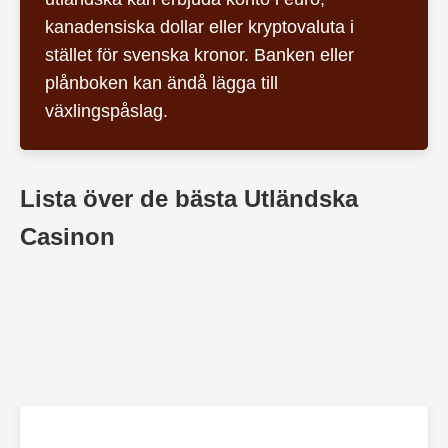
kanadensiska dollar eller kryptovaluta i
stället för svenska kronor. Banken eller
plånboken kan ändå lägga till
växlingspåslag.
Lista över de bästa Utländska
Casinon