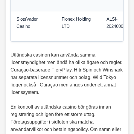
SlotsVader
Fionex Holding
ALSI-
Casino
LTD
202409044-FI
Utländska casinon kan använda samma
licensmyndighet men ändå ha olika ägare och regler.
Curaçao-baserade FieryPlay, HitnSpin och Winshark
har separata licensnummer och bolag. Wild Tokyo
ligger också i Curaçao men anges under ett annat
licenssystem.
En kontroll av utländska casino bör göras innan
registrering och igen före ett större uttag.
Företagsuppgifter i sidfoten ska matcha
användarvillkor och betalningspolicy. Om namn eller