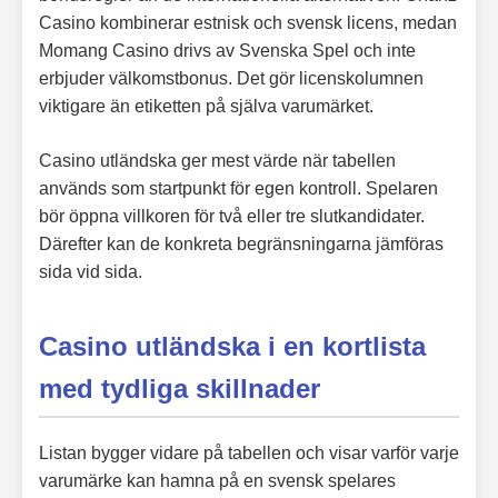
Casino kombinerar estnisk och svensk licens, medan
Momang Casino drivs av Svenska Spel och inte
erbjuder välkomstbonus. Det gör licenskolumnen
viktigare än etiketten på själva varumärket.
Casino utländska ger mest värde när tabellen
används som startpunkt för egen kontroll. Spelaren
bör öppna villkoren för två eller tre slutkandidater.
Därefter kan de konkreta begränsningarna jämföras
sida vid sida.
Casino utländska i en kortlista
med tydliga skillnader
Listan bygger vidare på tabellen och visar varför varje
varumärke kan hamna på en svensk spelares