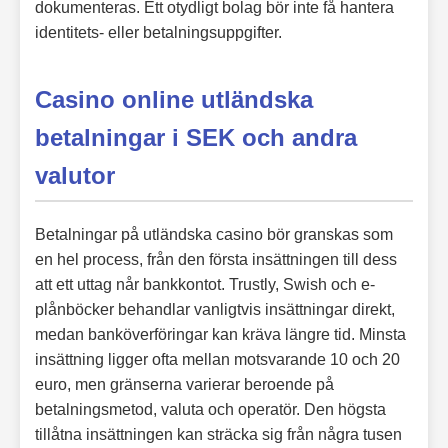
dokumenteras. Ett otydligt bolag bör inte få hantera
identitets- eller betalningsuppgifter.
Casino online utländska
betalningar i SEK och andra
valutor
Betalningar på utländska casino bör granskas som
en hel process, från den första insättningen till dess
att ett uttag når bankkontot. Trustly, Swish och e-
plånböcker behandlar vanligtvis insättningar direkt,
medan banköverföringar kan kräva längre tid. Minsta
insättning ligger ofta mellan motsvarande 10 och 20
euro, men gränserna varierar beroende på
betalningsmetod, valuta och operatör. Den högsta
tillåtna insättningen kan sträcka sig från några tusen