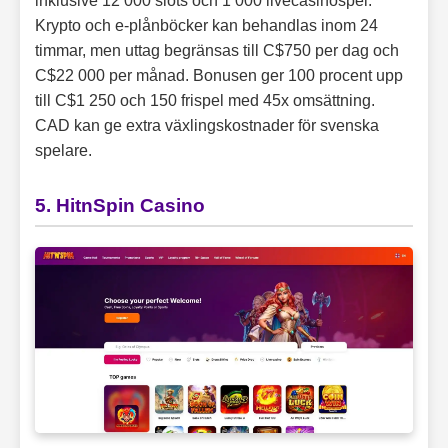
inklusive 12 000 slots och 1 000 livecasinospel.
Krypto och e-plånböcker kan behandlas inom 24
timmar, men uttag begränsas till C$750 per dag och
C$22 000 per månad. Bonusen ger 100 procent upp
till C$1 250 och 150 frispel med 45x omsättning.
CAD kan ge extra växlingskostnader för svenska
spelare.
5. HitnSpin Casino