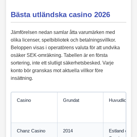
Bästa utländska casino 2026
Jämförelsen nedan samlar åtta varumärken med
olika licenser, spelbibliotek och betalningsvillkor.
Beloppen visas i operatörens valuta för att undvika
osäker SEK-omräkning. Tabellen är en första
sortering, inte ett slutligt säkerhetsbesked. Varje
konto bör granskas mot aktuella villkor före
insättning.
Casino
Grundat
Huvudlicens
Chanz Casino
2014
Estland och