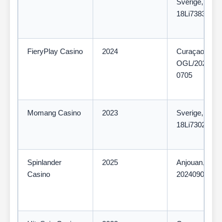
Sverige,
18Li7383
FieryPlay Casino
2024
Curaçao,
OGL/2024/13
0705
Momang Casino
2023
Sverige,
18Li7302
Spinlander
2025
Anjouan, ALSI
Casino
202409044-FI