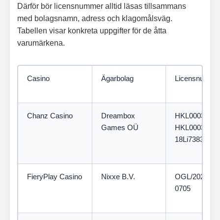
Därför bör licensnummer alltid läsas tillsammans
med bolagsnamn, adress och klagomålsväg.
Tabellen visar konkreta uppgifter för de åtta
varumärkena.
Casino
Ägarbolag
Licensnumme
Chanz Casino
Dreambox
HKL000309,
Games OÜ
HKL000310 o
18Li7383
FieryPlay Casino
Nixxe B.V.
OGL/2024/13
0705