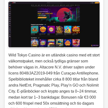
Wild Tokyo Casino är en utländsk casino med ett stort
välkomstpaket, men också tydliga gränser som
behöver vägas in. Altacore N.V. driver sajten under
licens 8048/JAZ2019-049 från Curaçao Antillephone.
Spelbiblioteket innehåller cirka 8 800 titlar från bland
andra NetEnt, Pragmatic Play, Play’n GO och Nolimit
City. E-plånböcker och krypto anges ta 0–24 timmar,
medan kort tar 1–3 bankdagar. Bonusen når €3 000
och 600 frispel med 50x omsättning och tio dagars