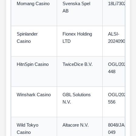
Momang Casino
Svenska Spel
18Li7302
AB
Spinlander
Fionex Holding
ALSI-
Casino
LTD
202409044-FI
HitnSpin Casino
TwiceDice B.V.
OGL/2024/81
448
Winshark Casino
GBL Solutions
OGL/2024/58
N.V.
556
Wild Tokyo
Altacore N.V.
8048/JAZ201
Casino
049