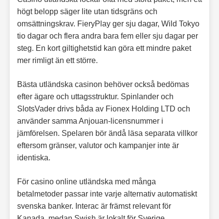
högt belopp säger lite utan tidsgräns och
omsättningskrav. FieryPlay ger sju dagar, Wild Tokyo
tio dagar och flera andra bara fem eller sju dagar per
steg. En kort giltighetstid kan göra ett mindre paket
mer rimligt än ett större.
Bästa utländska casinon behöver också bedömas
efter ägare och uttagsstruktur. Spinlander och
SlotsVader drivs båda av Fionex Holding LTD och
använder samma Anjouan-licensnummer i
jämförelsen. Spelaren bör ändå läsa separata villkor
eftersom gränser, valutor och kampanjer inte är
identiska.
För casino online utländska med många
betalmetoder passar inte varje alternativ automatiskt
svenska banker. Interac är främst relevant för
Kanada, medan Swish är lokalt för Sverige.