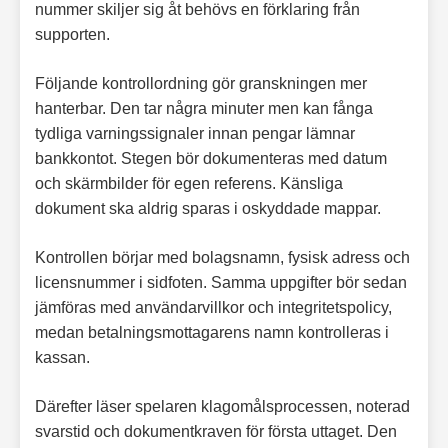
nummer skiljer sig åt behövs en förklaring från
supporten.
Följande kontrollordning gör granskningen mer
hanterbar. Den tar några minuter men kan fånga
tydliga varningssignaler innan pengar lämnar
bankkontot. Stegen bör dokumenteras med datum
och skärmbilder för egen referens. Känsliga
dokument ska aldrig sparas i oskyddade mappar.
Kontrollen börjar med bolagsnamn, fysisk adress och
licensnummer i sidfoten. Samma uppgifter bör sedan
jämföras med användarvillkor och integritetspolicy,
medan betalningsmottagarens namn kontrolleras i
kassan.
Därefter läser spelaren klagomålsprocessen, noterad
svarstid och dokumentkraven för första uttaget. Den