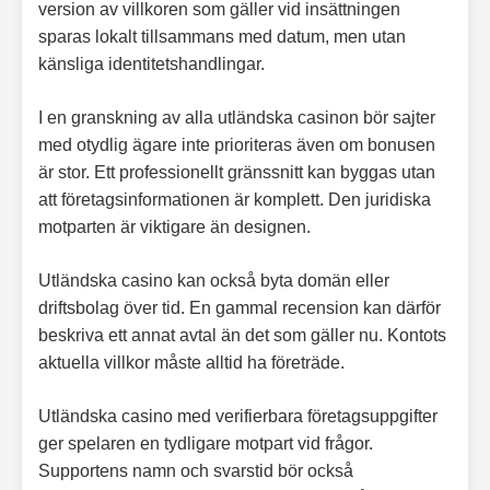
version av villkoren som gäller vid insättningen
sparas lokalt tillsammans med datum, men utan
känsliga identitetshandlingar.
I en granskning av alla utländska casinon bör sajter
med otydlig ägare inte prioriteras även om bonusen
är stor. Ett professionellt gränssnitt kan byggas utan
att företagsinformationen är komplett. Den juridiska
motparten är viktigare än designen.
Utländska casino kan också byta domän eller
driftsbolag över tid. En gammal recension kan därför
beskriva ett annat avtal än det som gäller nu. Kontots
aktuella villkor måste alltid ha företräde.
Utländska casino med verifierbara företagsuppgifter
ger spelaren en tydligare motpart vid frågor.
Supportens namn och svarstid bör också