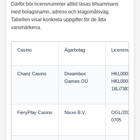
Därför bör licensnummer alltid läsas tillsammans
med bolagsnamn, adress och klagomålsväg.
Tabellen visar konkreta uppgifter för de åtta
varumärkena.
Casino
Ägarbolag
Licensnumme
Chanz Casino
Dreambox
HKL000309,
Games OÜ
HKL000310 o
18Li7383
FieryPlay Casino
Nixxe B.V.
OGL/2024/13
0705