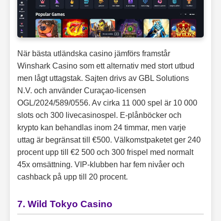
När bästa utländska casino jämförs framstår
Winshark Casino som ett alternativ med stort utbud
men lågt uttagstak. Sajten drivs av GBL Solutions
N.V. och använder Curaçao-licensen
OGL/2024/589/0556. Av cirka 11 000 spel är 10 000
slots och 300 livecasinospel. E-plånböcker och
krypto kan behandlas inom 24 timmar, men varje
uttag är begränsat till €500. Välkomstpaketet ger 240
procent upp till €2 500 och 300 frispel med normalt
45x omsättning. VIP-klubben har fem nivåer och
cashback på upp till 20 procent.
7. Wild Tokyo Casino