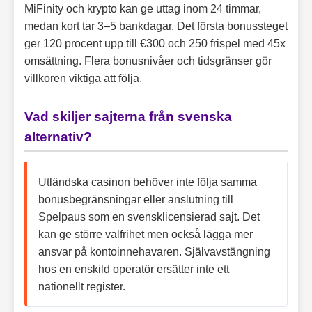
MiFinity och krypto kan ge uttag inom 24 timmar,
medan kort tar 3–5 bankdagar. Det första bonussteget
ger 120 procent upp till €300 och 250 frispel med 45x
omsättning. Flera bonusnivåer och tidsgränser gör
villkoren viktiga att följa.
Vad skiljer sajterna från svenska
alternativ?
Utländska casinon behöver inte följa samma
bonusbegränsningar eller anslutning till
Spelpaus som en svensklicensierad sajt. Det
kan ge större valfrihet men också lägga mer
ansvar på kontoinnehavaren. Självavstängning
hos en enskild operatör ersätter inte ett
nationellt register.