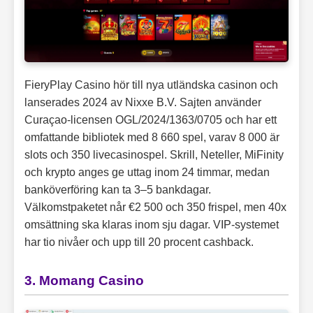
FieryPlay Casino hör till nya utländska casinon och
lanserades 2024 av Nixxe B.V. Sajten använder
Curaçao-licensen OGL/2024/1363/0705 och har ett
omfattande bibliotek med 8 660 spel, varav 8 000 är
slots och 350 livecasinospel. Skrill, Neteller, MiFinity
och krypto anges ge uttag inom 24 timmar, medan
banköverföring kan ta 3–5 bankdagar.
Välkomstpaketet når €2 500 och 350 frispel, men 40x
omsättning ska klaras inom sju dagar. VIP-systemet
har tio nivåer och upp till 20 procent cashback.
3. Momang Casino