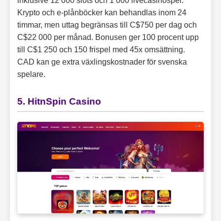
inklusive 12 000 slots och 1 000 livecasinospel.
Krypto och e-plånböcker kan behandlas inom 24
timmar, men uttag begränsas till C$750 per dag och
C$22 000 per månad. Bonusen ger 100 procent upp
till C$1 250 och 150 frispel med 45x omsättning.
CAD kan ge extra växlingskostnader för svenska
spelare.
5. HitnSpin Casino