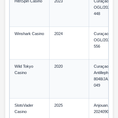
HitnSpin Casino
2023
Curaçao,
OGL/2024/81
448
Winshark Casino
2024
Curaçao,
OGL/2024/58
556
Wild Tokyo
2020
Curaçao
Casino
Antillephone,
8048/JAZ201
049
SlotsVader
2025
Anjouan, ALSI
Casino
202409044-FI