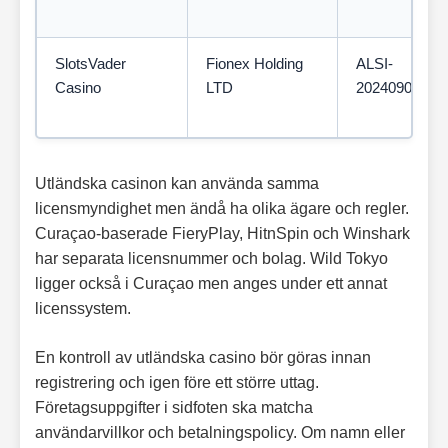
SlotsVader
Fionex Holding
ALSI-
Casino
LTD
202409044-FI
Utländska casinon kan använda samma
licensmyndighet men ändå ha olika ägare och regler.
Curaçao-baserade FieryPlay, HitnSpin och Winshark
har separata licensnummer och bolag. Wild Tokyo
ligger också i Curaçao men anges under ett annat
licenssystem.
En kontroll av utländska casino bör göras innan
registrering och igen före ett större uttag.
Företagsuppgifter i sidfoten ska matcha
användarvillkor och betalningspolicy. Om namn eller