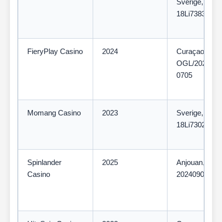
Sverige,
18Li7383
FieryPlay Casino
2024
Curaçao,
OGL/2024/13
0705
Momang Casino
2023
Sverige,
18Li7302
Spinlander
2025
Anjouan, ALSI
Casino
202409044-FI