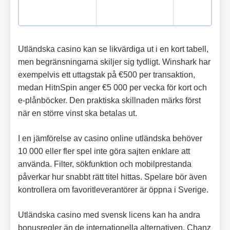
Utländska casino kan se likvärdiga ut i en kort tabell,
men begränsningarna skiljer sig tydligt. Winshark har
exempelvis ett uttagstak på €500 per transaktion,
medan HitnSpin anger €5 000 per vecka för kort och
e-plånböcker. Den praktiska skillnaden märks först
när en större vinst ska betalas ut.
I en jämförelse av casino online utländska behöver
10 000 eller fler spel inte göra sajten enklare att
använda. Filter, sökfunktion och mobilprestanda
påverkar hur snabbt rätt titel hittas. Spelare bör även
kontrollera om favoritleverantörer är öppna i Sverige.
Utländska casino med svensk licens kan ha andra
bonusregler än de internationella alternativen. Chanz