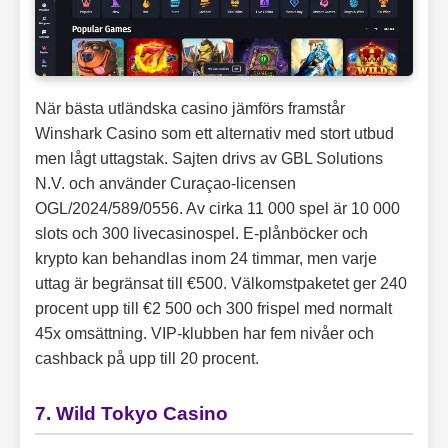
När bästa utländska casino jämförs framstår
Winshark Casino som ett alternativ med stort utbud
men lågt uttagstak. Sajten drivs av GBL Solutions
N.V. och använder Curaçao-licensen
OGL/2024/589/0556. Av cirka 11 000 spel är 10 000
slots och 300 livecasinospel. E-plånböcker och
krypto kan behandlas inom 24 timmar, men varje
uttag är begränsat till €500. Välkomstpaketet ger 240
procent upp till €2 500 och 300 frispel med normalt
45x omsättning. VIP-klubben har fem nivåer och
cashback på upp till 20 procent.
7. Wild Tokyo Casino