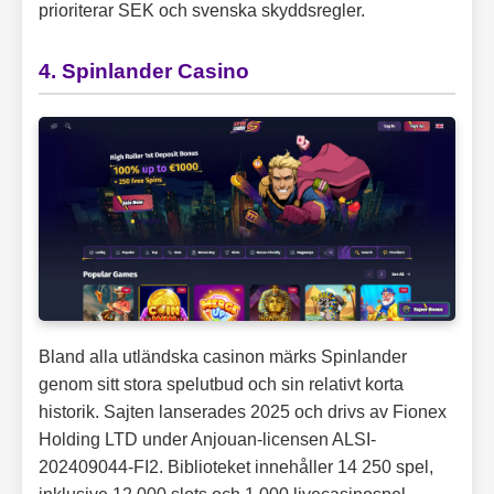
prioriterar SEK och svenska skyddsregler.
4. Spinlander Casino
Bland alla utländska casinon märks Spinlander
genom sitt stora spelutbud och sin relativt korta
historik. Sajten lanserades 2025 och drivs av Fionex
Holding LTD under Anjouan-licensen ALSI-
202409044-FI2. Biblioteket innehåller 14 250 spel,