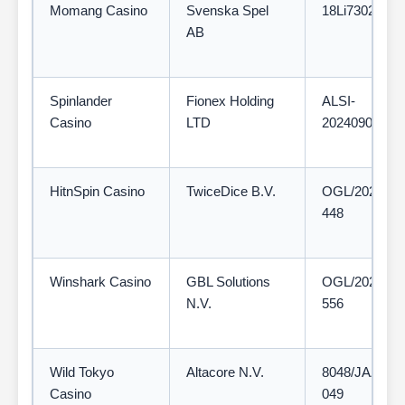
Momang Casino
Svenska Spel
18Li7302
AB
Spinlander
Fionex Holding
ALSI-
Casino
LTD
202409044-FI
HitnSpin Casino
TwiceDice B.V.
OGL/2024/81
448
Winshark Casino
GBL Solutions
OGL/2024/58
N.V.
556
Wild Tokyo
Altacore N.V.
8048/JAZ201
Casino
049