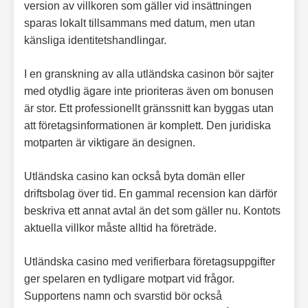
version av villkoren som gäller vid insättningen
sparas lokalt tillsammans med datum, men utan
känsliga identitetshandlingar.
I en granskning av alla utländska casinon bör sajter
med otydlig ägare inte prioriteras även om bonusen
är stor. Ett professionellt gränssnitt kan byggas utan
att företagsinformationen är komplett. Den juridiska
motparten är viktigare än designen.
Utländska casino kan också byta domän eller
driftsbolag över tid. En gammal recension kan därför
beskriva ett annat avtal än det som gäller nu. Kontots
aktuella villkor måste alltid ha företräde.
Utländska casino med verifierbara företagsuppgifter
ger spelaren en tydligare motpart vid frågor.
Supportens namn och svarstid bör också