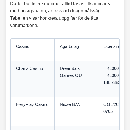
Därför bör licensnummer alltid läsas tillsammans
med bolagsnamn, adress och klagomålsväg.
Tabellen visar konkreta uppgifter för de åtta
varumärkena.
Casino
Ägarbolag
Licensnumme
Chanz Casino
Dreambox
HKL000309,
Games OÜ
HKL000310 o
18Li7383
FieryPlay Casino
Nixxe B.V.
OGL/2024/13
0705