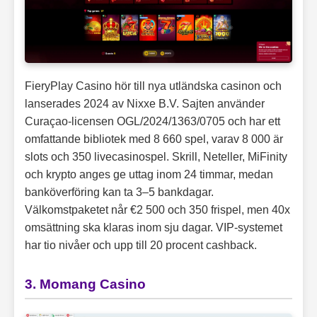
FieryPlay Casino hör till nya utländska casinon och
lanserades 2024 av Nixxe B.V. Sajten använder
Curaçao-licensen OGL/2024/1363/0705 och har ett
omfattande bibliotek med 8 660 spel, varav 8 000 är
slots och 350 livecasinospel. Skrill, Neteller, MiFinity
och krypto anges ge uttag inom 24 timmar, medan
banköverföring kan ta 3–5 bankdagar.
Välkomstpaketet når €2 500 och 350 frispel, men 40x
omsättning ska klaras inom sju dagar. VIP-systemet
har tio nivåer och upp till 20 procent cashback.
3. Momang Casino