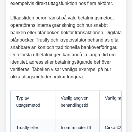
exempelvis direkt uttagsfunktion hos flera aktörer.
Uttagstiden beror främst på vald betalningsmetod,
operatörens interna granskning och hur snabbt
banken eller plånboken bokför transaktionen. Digitala
plånböcker, Trustly och kryptovalutor behandlas ofta
snabbare än kort och traditionella banköverföringar.
Den första utbetalningen kan ändå ta längre tid om
identitet, adress eller betalningsägande behöver
verifieras. Tabellen visar vanliga exempel på hur
olika uttagsmetoder brukar fungera.
Typ av
Vanlig angiven
Vanlig minimi
uttagsmetod
behandlingstid
Trustly eller
Inom minuter till
Cirka €20 elle