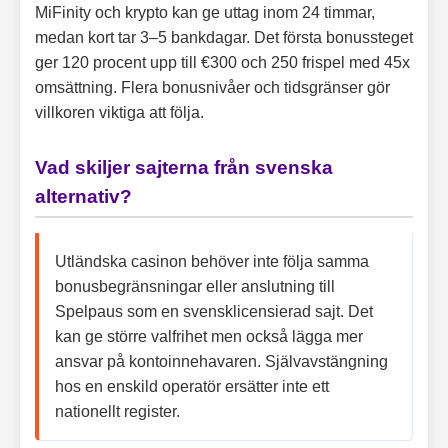
MiFinity och krypto kan ge uttag inom 24 timmar,
medan kort tar 3–5 bankdagar. Det första bonussteget
ger 120 procent upp till €300 och 250 frispel med 45x
omsättning. Flera bonusnivåer och tidsgränser gör
villkoren viktiga att följa.
Vad skiljer sajterna från svenska
alternativ?
Utländska casinon behöver inte följa samma
bonusbegränsningar eller anslutning till
Spelpaus som en svensklicensierad sajt. Det
kan ge större valfrihet men också lägga mer
ansvar på kontoinnehavaren. Självavstängning
hos en enskild operatör ersätter inte ett
nationellt register.