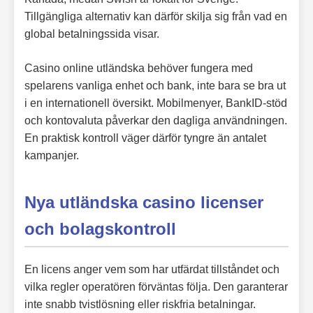
Tillgängliga alternativ kan därför skilja sig från vad en
global betalningssida visar.
Casino online utländska behöver fungera med
spelarens vanliga enhet och bank, inte bara se bra ut
i en internationell översikt. Mobilmenyer, BankID-stöd
och kontovaluta påverkar den dagliga användningen.
En praktisk kontroll väger därför tyngre än antalet
kampanjer.
Nya utländska casino licenser
och bolagskontroll
En licens anger vem som har utfärdat tillståndet och
vilka regler operatören förväntas följa. Den garanterar
inte snabb tvistlösning eller riskfria betalningar.