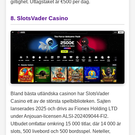
giltighet. Uttagstaket är €500 per dag.
8. SlotsVader Casino
Bland bästa utländska casinon har SlotsVader
Casino ett av de största spelbiblioteken. Sajten
lanserades 2025 och drivs av Fionex Holding LTD
under Anjouan-licensen ALSI-202409044-FI2.
Utbudet omfattar omkring 15 000 titlar, där 14 000 är
slots, 500 livebord och 500 bordsspel. Neteller,