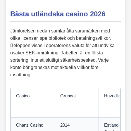
Bästa utländska casino 2026
Jämförelsen nedan samlar åtta varumärken med
olika licenser, spelbibliotek och betalningsvillkor.
Beloppen visas i operatörens valuta för att undvika
osäker SEK-omräkning. Tabellen är en första
sortering, inte ett slutligt säkerhetsbesked. Varje
konto bör granskas mot aktuella villkor före
insättning.
Casino
Grundat
Huvudlicens
Chanz Casino
2014
Estland och