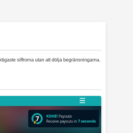
tigaste siffrorna utan att dölja begränsningarna.