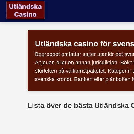
Utländska casino för svens
Begreppet omfattar sajter utanför det sve
Anjouan eller en annan jurisdiktion. Sök
storleken på välkomstpaketet. Kategorin ca
svenska kronor. Banken eller plånboken ka
Lista över de bästa Utländska