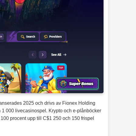
n lanserades 2025 och drivs av Fionex Holding
h 1 000 livecasinospel. Krypto och e-plånböcker
00 procent upp till C$1 250 och 150 frispel