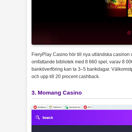
FieryPlay Casino hör till nya utländska casino
omfattande bibliotek med 8 660 spel, varav 8 000
banköverföring kan ta 3–5 bankdagar. Välkomstpa
och upp till 20 procent cashback.
3. Momang Casino