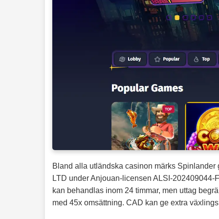
Bland alla utländska casinon märks Spinlander ge
LTD under Anjouan-licensen ALSI-202409044-FI2. 
kan behandlas inom 24 timmar, men uttag begrän
med 45x omsättning. CAD kan ge extra växlings