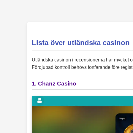
Lista över utländska casinon
Utländska casinon i recensionerna har mycket oli
Fördjupad kontroll behövs fortfarande före regist
1. Chanz Casino