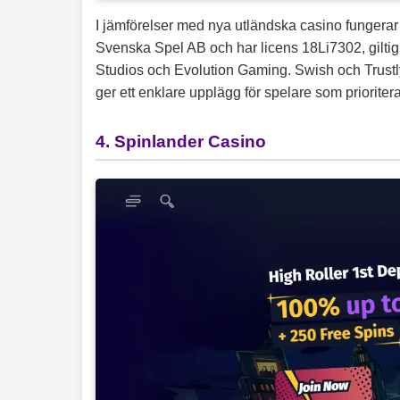
I jämförelser med nya utländska casino fungerar
Svenska Spel AB och har licens 18Li7302, giltig
Studios och Evolution Gaming. Swish och Trustly 
ger ett enklare upplägg för spelare som priorit
4. Spinlander Casino