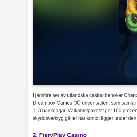
I jämförelser av utländska casino behöver Chanz 
Dreambox Games OÜ driver sajten, som samlar 1 3
1–3 bankdagar. Välkomstpaketet ger 100 procent 
skyddsverktyg gäller när kontot ligger under de
2. FieryPlay Casino