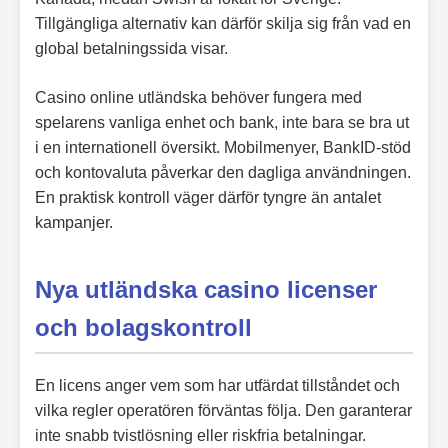
Tillgängliga alternativ kan därför skilja sig från vad en
global betalningssida visar.
Casino online utländska behöver fungera med
spelarens vanliga enhet och bank, inte bara se bra ut
i en internationell översikt. Mobilmenyer, BankID-stöd
och kontovaluta påverkar den dagliga användningen.
En praktisk kontroll väger därför tyngre än antalet
kampanjer.
Nya utländska casino licenser
och bolagskontroll
En licens anger vem som har utfärdat tillståndet och
vilka regler operatören förväntas följa. Den garanterar
inte snabb tvistlösning eller riskfria betalningar.