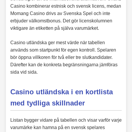
Casino kombinerar estnisk och svensk licens, medan
Momang Casino drivs av Svenska Spel och inte
erbjuder välkomstbonus. Det gör licenskolumnen
viktigare än etiketten på själva varumärket.
Casino utländska ger mest värde när tabellen
används som startpunkt för egen kontroll. Spelaren
bör öppna villkoren för två eller tre slutkandidater.
Därefter kan de konkreta begränsningarna jämföras
sida vid sida.
Casino utländska i en kortlista
med tydliga skillnader
Listan bygger vidare på tabellen och visar varför varje
varumärke kan hamna på en svensk spelares