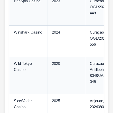
HitnSpin Casino
2023
Curaçao,
OGL/2024/81
448
Winshark Casino
2024
Curaçao,
OGL/2024/58
556
Wild Tokyo
2020
Curaçao
Casino
Antillephone,
8048/JAZ201
049
SlotsVader
2025
Anjouan, ALSI
Casino
202409044-FI