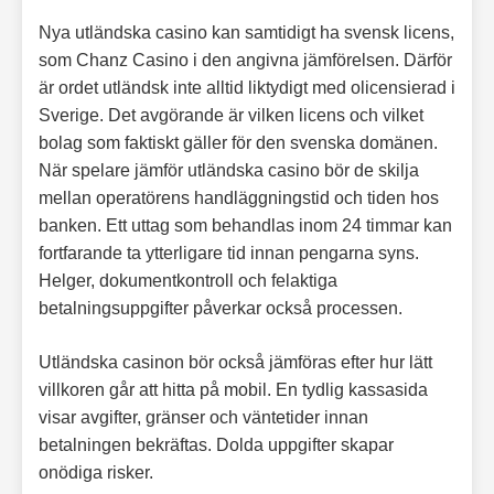
Nya utländska casino kan samtidigt ha svensk licens,
som Chanz Casino i den angivna jämförelsen. Därför
är ordet utländsk inte alltid liktydigt med olicensierad i
Sverige. Det avgörande är vilken licens och vilket
bolag som faktiskt gäller för den svenska domänen.
När spelare jämför utländska casino bör de skilja
mellan operatörens handläggningstid och tiden hos
banken. Ett uttag som behandlas inom 24 timmar kan
fortfarande ta ytterligare tid innan pengarna syns.
Helger, dokumentkontroll och felaktiga
betalningsuppgifter påverkar också processen.
Utländska casinon bör också jämföras efter hur lätt
villkoren går att hitta på mobil. En tydlig kassasida
visar avgifter, gränser och väntetider innan
betalningen bekräftas. Dolda uppgifter skapar
onödiga risker.