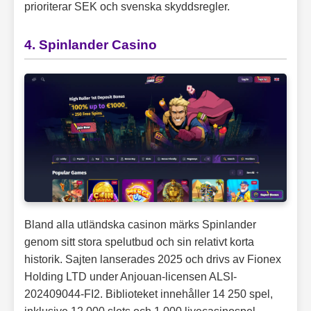
prioriterar SEK och svenska skyddsregler.
4. Spinlander Casino
Bland alla utländska casinon märks Spinlander
genom sitt stora spelutbud och sin relativt korta
historik. Sajten lanserades 2025 och drivs av Fionex
Holding LTD under Anjouan-licensen ALSI-
202409044-FI2. Biblioteket innehåller 14 250 spel,