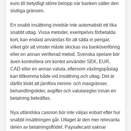
euro till betydligt större belopp när banken sätter den
slutliga gränsen.
En snabb insättning innebär inte automatiskt ett lika
snabbt uttag. Vissa metoder, exempelvis förbetalda
kort, kan endast användas för att sätta in pengar,
vilket gör att vinster måste skickas via banköverföring
eller en annan verifierad metod. Svenska spelare bör
även kontrollera om kontot använder SEK, EUR,
CAD eller en annan valuta, eftersom växlingspåslag
kan tillkomma både vid insättning och uttag. Det är
därför klokt att jämföra minimi- och maxgränser,
behandlingstider, avgifter och valutaregler innan en
betalning bekräftas.
Nya utländska casinon bör inte väljas enbart efter hur
snabbt insättningen går. Uttaget är den mer relevanta
delen av betalningsflödet. Paysafecard saknar