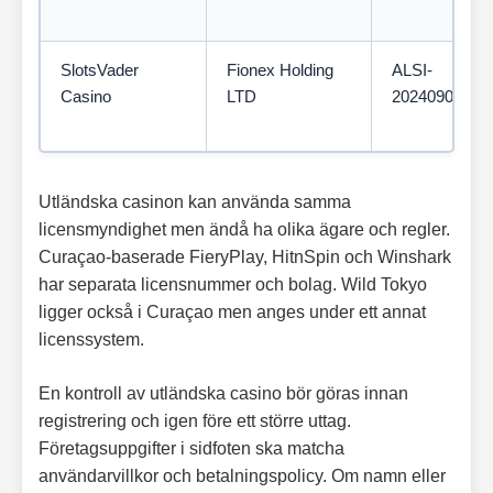
SlotsVader
Fionex Holding
ALSI-
Casino
LTD
202409044-FI
Utländska casinon kan använda samma
licensmyndighet men ändå ha olika ägare och regler.
Curaçao-baserade FieryPlay, HitnSpin och Winshark
har separata licensnummer och bolag. Wild Tokyo
ligger också i Curaçao men anges under ett annat
licenssystem.
En kontroll av utländska casino bör göras innan
registrering och igen före ett större uttag.
Företagsuppgifter i sidfoten ska matcha
användarvillkor och betalningspolicy. Om namn eller