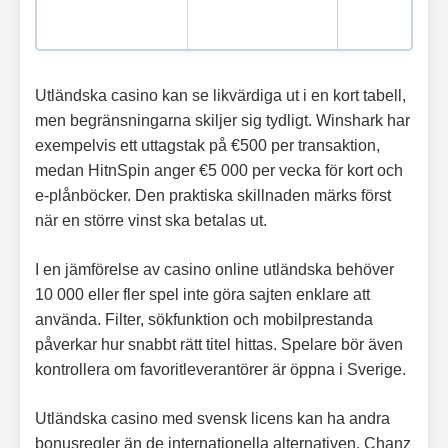
Utländska casino kan se likvärdiga ut i en kort tabell,
men begränsningarna skiljer sig tydligt. Winshark har
exempelvis ett uttagstak på €500 per transaktion,
medan HitnSpin anger €5 000 per vecka för kort och
e-plånböcker. Den praktiska skillnaden märks först
när en större vinst ska betalas ut.
I en jämförelse av casino online utländska behöver
10 000 eller fler spel inte göra sajten enklare att
använda. Filter, sökfunktion och mobilprestanda
påverkar hur snabbt rätt titel hittas. Spelare bör även
kontrollera om favoritleverantörer är öppna i Sverige.
Utländska casino med svensk licens kan ha andra
bonusregler än de internationella alternativen. Chanz