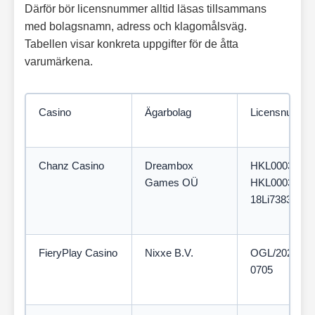
Därför bör licensnummer alltid läsas tillsammans
med bolagsnamn, adress och klagomålsväg.
Tabellen visar konkreta uppgifter för de åtta
varumärkena.
Casino
Ägarbolag
Licensnumme
Chanz Casino
Dreambox
HKL000309,
Games OÜ
HKL000310 o
18Li7383
FieryPlay Casino
Nixxe B.V.
OGL/2024/13
0705