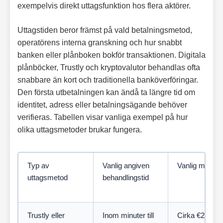
exempelvis direkt uttagsfunktion hos flera aktörer.
Uttagstiden beror främst på vald betalningsmetod,
operatörens interna granskning och hur snabbt
banken eller plånboken bokför transaktionen. Digitala
plånböcker, Trustly och kryptovalutor behandlas ofta
snabbare än kort och traditionella banköverföringar.
Den första utbetalningen kan ändå ta längre tid om
identitet, adress eller betalningsägande behöver
verifieras. Tabellen visar vanliga exempel på hur
olika uttagsmetoder brukar fungera.
Typ av
Vanlig angiven
Vanlig minimi
uttagsmetod
behandlingstid
Trustly eller
Inom minuter till
Cirka €20 elle