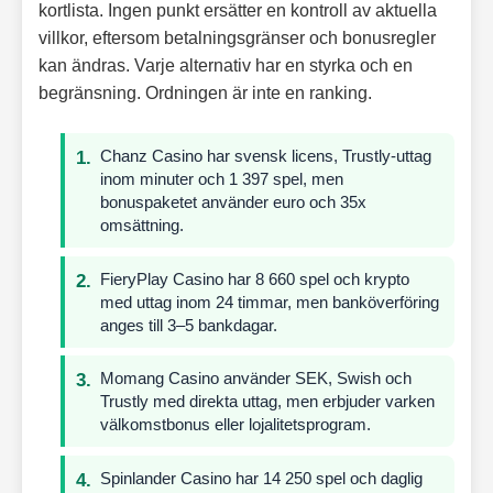
kortlista. Ingen punkt ersätter en kontroll av aktuella
villkor, eftersom betalningsgränser och bonusregler
kan ändras. Varje alternativ har en styrka och en
begränsning. Ordningen är inte en ranking.
Chanz Casino har svensk licens, Trustly-uttag
inom minuter och 1 397 spel, men
bonuspaketet använder euro och 35x
omsättning.
FieryPlay Casino har 8 660 spel och krypto
med uttag inom 24 timmar, men banköverföring
anges till 3–5 bankdagar.
Momang Casino använder SEK, Swish och
Trustly med direkta uttag, men erbjuder varken
välkomstbonus eller lojalitetsprogram.
Spinlander Casino har 14 250 spel och daglig