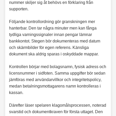
nummer skiljer sig åt behövs en förklaring från
supporten.
Följande kontrollordning gör granskningen mer
hanterbar. Den tar några minuter men kan fånga
tydliga varningssignaler innan pengar lämnar
bankkontot. Stegen bör dokumenteras med datum
och skärmbilder för egen referens. Känsliga
dokument ska aldrig sparas i oskyddade mappar.
Kontrollen börjar med bolagsnamn, fysisk adress och
licensnummer i sidfoten. Samma uppgifter bör sedan
jämföras med användarvillkor och integritetspolicy,
medan betalningsmottagarens namn kontrolleras i
kassan.
Därefter läser spelaren klagomålsprocessen, noterad
svarstid och dokumentkraven för första uttaget. Den