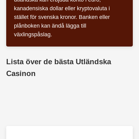
kanadensiska dollar eller kryptovaluta i
stället för svenska kronor. Banken eller
plånboken kan ändå lägga till
växlingspåslag.
Lista över de bästa Utländska
Casinon