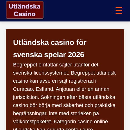
☰
Utländska casino för
svenska spelar 2026
Begreppet omfattar sajter utanför det
svenska licenssystemet. Begreppet utländsk
casino kan avse en sajt registrerad i
Curaçao, Estland, Anjouan eller en annan
jurisdiktion. Sökningen efter bästa utländska
casino bör börja med säkerhet och praktiska
begränsningar, inte med storleken på
välkomstpaketet. Kategorin casino online
utländska kan erbjuda konto i euro,