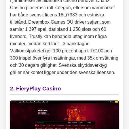
I jämförelser av utländska casino behöver Chanz
Casino placeras i rätt kategori, eftersom varumärket
har både svensk licens 18Li7383 och estniska
tillstånd. Dreambox Games OÜ driver sajten, som
samlar 1 397 spel, däribland 1 250 slots och 60
livebord. Trustly kan behandla uttag inom några
minuter, medan kort tar 1–3 bankdagar.
Välkomstpaketet ger 100 procent upp till €100 och
300 frispel över fyra insättningar, med 35x omsättning
och 30 dagars giltighet. Svenska skyddsverktyg
gäller när kontot ligger under den svenska licensen.
2. FieryPlay Casino