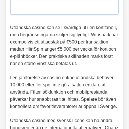
Utländska casino kan se likvärdiga ut i en kort tabell,
men begränsningarna skiljer sig tydligt. Winshark har
exempelvis ett uttagstak på €500 per transaktion,
medan HitnSpin anger €5 000 per vecka för kort och
e-plånböcker. Den praktiska skillnaden märks först
när en större vinst ska betalas ut.
I en jämförelse av casino online utländska behöver
10 000 eller fler spel inte göra sajten enklare att
använda. Filter, sökfunktion och mobilprestanda
påverkar hur snabbt rätt titel hittas. Spelare bör även
kontrollera om favoritleverantörer är öppna i Sverige.
Utländska casino med svensk licens kan ha andra
bonusregler än de internationella alternativen. Chanz