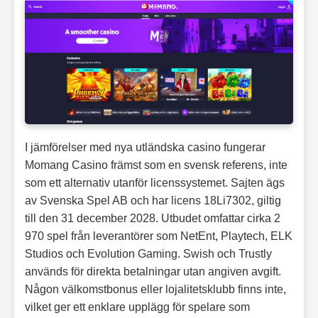
I jämförelser med nya utländska casino fungerar
Momang Casino främst som en svensk referens, inte
som ett alternativ utanför licenssystemet. Sajten ägs
av Svenska Spel AB och har licens 18Li7302, giltig
till den 31 december 2028. Utbudet omfattar cirka 2
970 spel från leverantörer som NetEnt, Playtech, ELK
Studios och Evolution Gaming. Swish och Trustly
används för direkta betalningar utan angiven avgift.
Någon välkomstbonus eller lojalitetsklubb finns inte,
vilket ger ett enklare upplägg för spelare som