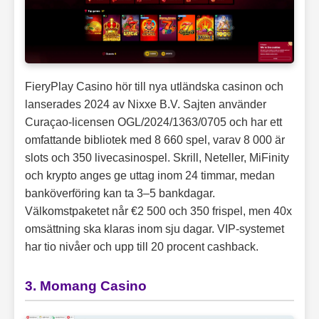
FieryPlay Casino hör till nya utländska casinon och
lanserades 2024 av Nixxe B.V. Sajten använder
Curaçao-licensen OGL/2024/1363/0705 och har ett
omfattande bibliotek med 8 660 spel, varav 8 000 är
slots och 350 livecasinospel. Skrill, Neteller, MiFinity
och krypto anges ge uttag inom 24 timmar, medan
banköverföring kan ta 3–5 bankdagar.
Välkomstpaketet når €2 500 och 350 frispel, men 40x
omsättning ska klaras inom sju dagar. VIP-systemet
har tio nivåer och upp till 20 procent cashback.
3. Momang Casino