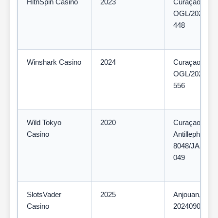
HitnSpin Casino
2023
Curaçao,
OGL/2024/81
448
Winshark Casino
2024
Curaçao,
OGL/2024/58
556
Wild Tokyo
2020
Curaçao
Casino
Antillephone,
8048/JAZ201
049
SlotsVader
2025
Anjouan, ALSI
Casino
202409044-FI