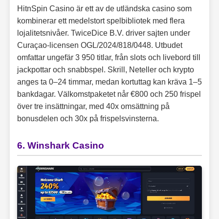
HitnSpin Casino är ett av de utländska casino som
kombinerar ett medelstort spelbibliotek med flera
lojalitetsnivåer. TwiceDice B.V. driver sajten under
Curaçao-licensen OGL/2024/818/0448. Utbudet
omfattar ungefär 3 950 titlar, från slots och livebord till
jackpottar och snabbspel. Skrill, Neteller och krypto
anges ta 0–24 timmar, medan kortuttag kan kräva 1–5
bankdagar. Välkomstpaketet når €800 och 250 frispel
över tre insättningar, med 40x omsättning på
bonusdelen och 30x på frispelsvinsterna.
6. Winshark Casino