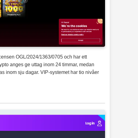
licensen OGL/2024/1363/0705 och har ett
 krypto anges ge uttag inom 24 timmar, medan
s inom sju dagar. VIP-systemet har tio nivåer