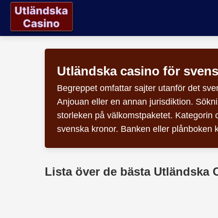
Utländska casino för svens
Begreppet omfattar sajter utanför det sve
Anjouan eller en annan jurisdiktion. Sök
storleken på välkomstpaketet. Kategorin ca
svenska kronor. Banken eller plånboken ka
Lista över de bästa Utländska