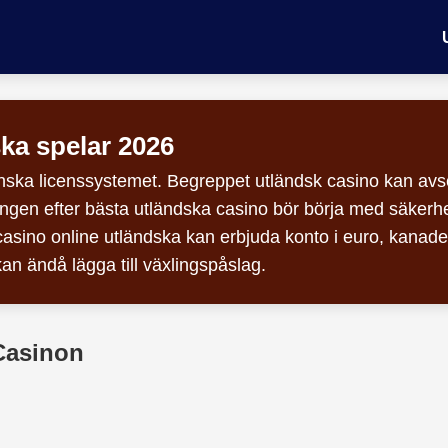
ka spelar 2026
nska licenssystemet. Begreppet utländsk casino kan avse
ningen efter bästa utländska casino bör börja med säkerh
sino online utländska kan erbjuda konto i euro, kanadensi
n ändå lägga till växlingspåslag.
 Casinon