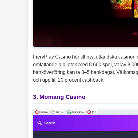
FieryPlay Casino hör till nya utländska casino
omfattande bibliotek med 8 660 spel, varav 8 000
banköverföring kan ta 3–5 bankdagar. Välkomstpa
och upp till 20 procent cashback.
3. Momang Casino