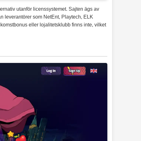
rnativ utanför licenssystemet. Sajten ägs av
rån leverantörer som NetEnt, Playtech, ELK
mstbonus eller lojalitetsklubb finns inte, vilket