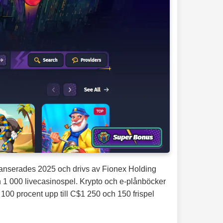
n lanserades 2025 och drivs av Fionex Holding
h 1 000 livecasinospel. Krypto och e-plånböcker
00 procent upp till C$1 250 och 150 frispel