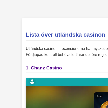
Lista över utländska casinon
Utländska casinon i recensionerna har mycket oli
Fördjupad kontroll behövs fortfarande före regist
1. Chanz Casino