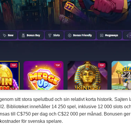
nom sitt stora spelutbud och sin relativt korta historik. Sajte
Biblioteket innehåller 14 250 spel, inklusive 12 000 slots oc
sas till C$750 per dag och C$22 000 per månad. Bonusen ger 1
kostnader för svenska spelare.