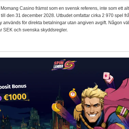
 Momang Casino främst som en svensk referens, inte som ett alte
 till den 31 december 2028. Utbudet omfattar cirka 2 970 spel f
används för direkta betalningar utan angiven avgift. Någon välko
erar SEK och svenska skyddsregler.