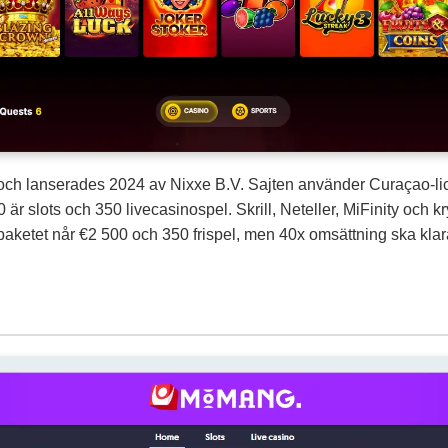
n och lanserades 2024 av Nixxe B.V. Sajten använder Curaçao-
 är slots och 350 livecasinospel. Skrill, Neteller, MiFinity och
ketet når €2 500 och 350 frispel, men 40x omsättning ska klara