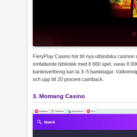
FieryPlay Casino hör till nya utländska casino
omfattande bibliotek med 8 660 spel, varav 8 000
banköverföring kan ta 3–5 bankdagar. Välkomstpa
och upp till 20 procent cashback.
3. Momang Casino