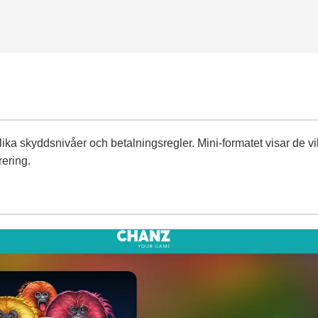
ka skyddsnivåer och betalningsregler. Mini-formatet visar de vik
rering.