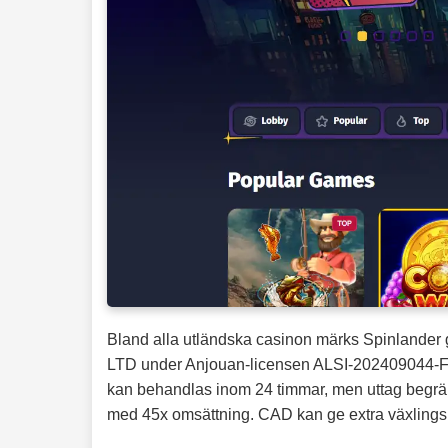
Bland alla utländska casinon märks Spinlander ge
LTD under Anjouan-licensen ALSI-202409044-FI2. 
kan behandlas inom 24 timmar, men uttag begrän
med 45x omsättning. CAD kan ge extra växlings