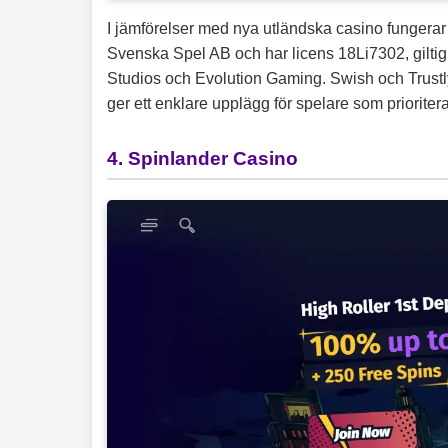
I jämförelser med nya utländska casino fungerar
Svenska Spel AB och har licens 18Li7302, giltig
Studios och Evolution Gaming. Swish och Trustly 
ger ett enklare upplägg för spelare som priorit
4. Spinlander Casino