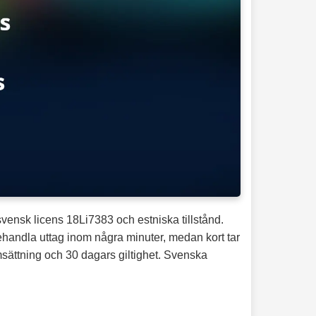
vensk licens 18Li7383 och estniska tillstånd.
handla uttag inom några minuter, medan kort tar
msättning och 30 dagars giltighet. Svenska