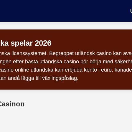
ka spelar 2026
nska licenssystemet. Begreppet utländsk casino kan avse
ningen efter bästa utländska casino bör börja med säkerh
sino online utländska kan erbjuda konto i euro, kanadensi
n ändå lägga till växlingspåslag.
 Casinon