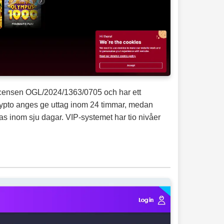
licensen OGL/2024/1363/0705 och har ett
 krypto anges ge uttag inom 24 timmar, medan
s inom sju dagar. VIP-systemet har tio nivåer