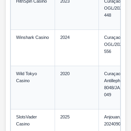
HitnSpin Casino
2023
Curaçao,
OGL/2024/81
448
Winshark Casino
2024
Curaçao,
OGL/2024/58
556
Wild Tokyo
2020
Curaçao
Casino
Antillephone,
8048/JAZ201
049
SlotsVader
2025
Anjouan, ALSI
Casino
202409044-FI