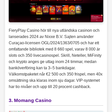
FieryPlay Casino hör till nya utländska casinon och
lanserades 2024 av Nixxe B.V. Sajten använder
Curaçao-licensen OGL/2024/1363/0705 och har ett
omfattande bibliotek med 8 660 spel, varav 8 000 är
slots och 350 livecasinospel. Skrill, Neteller, MiFinity
och krypto anges ge uttag inom 24 timmar, medan
banköverföring kan ta 3–5 bankdagar.
Välkomstpaketet når €2 500 och 350 frispel, men 40x
omsättning ska klaras inom sju dagar. VIP-systemet
har tio nivåer och upp till 20 procent cashback.
3. Momang Casino