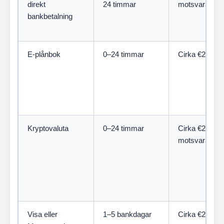
direkt
24 timmar
motsvarande
bankbetalning
E-plånbok
0–24 timmar
Cirka €20
Kryptovaluta
0–24 timmar
Cirka €20 elle
motsvarande
Visa eller
1–5 bankdagar
Cirka €20