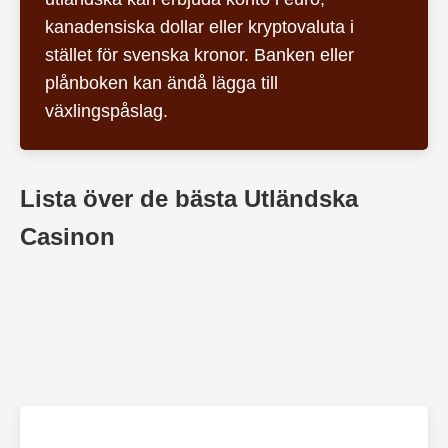
kanadensiska dollar eller kryptovaluta i
stället för svenska kronor. Banken eller
plånboken kan ändå lägga till
växlingspåslag.
Lista över de bästa Utländska
Casinon