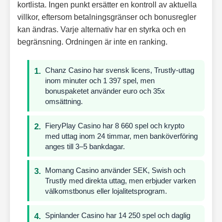
kortlista. Ingen punkt ersätter en kontroll av aktuella
villkor, eftersom betalningsgränser och bonusregler
kan ändras. Varje alternativ har en styrka och en
begränsning. Ordningen är inte en ranking.
Chanz Casino har svensk licens, Trustly-uttag
inom minuter och 1 397 spel, men
bonuspaketet använder euro och 35x
omsättning.
FieryPlay Casino har 8 660 spel och krypto
med uttag inom 24 timmar, men banköverföring
anges till 3–5 bankdagar.
Momang Casino använder SEK, Swish och
Trustly med direkta uttag, men erbjuder varken
välkomstbonus eller lojalitetsprogram.
Spinlander Casino har 14 250 spel och daglig