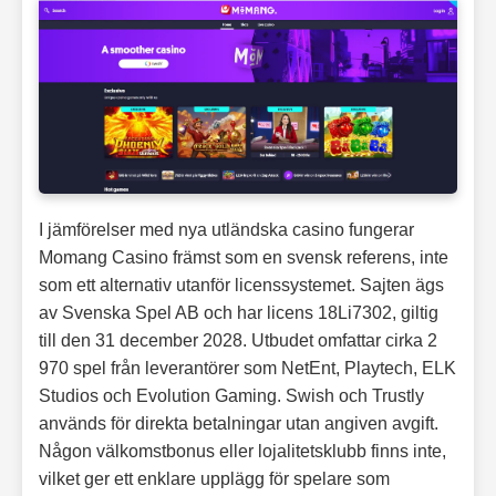
I jämförelser med nya utländska casino fungerar
Momang Casino främst som en svensk referens, inte
som ett alternativ utanför licenssystemet. Sajten ägs
av Svenska Spel AB och har licens 18Li7302, giltig
till den 31 december 2028. Utbudet omfattar cirka 2
970 spel från leverantörer som NetEnt, Playtech, ELK
Studios och Evolution Gaming. Swish och Trustly
används för direkta betalningar utan angiven avgift.
Någon välkomstbonus eller lojalitetsklubb finns inte,
vilket ger ett enklare upplägg för spelare som