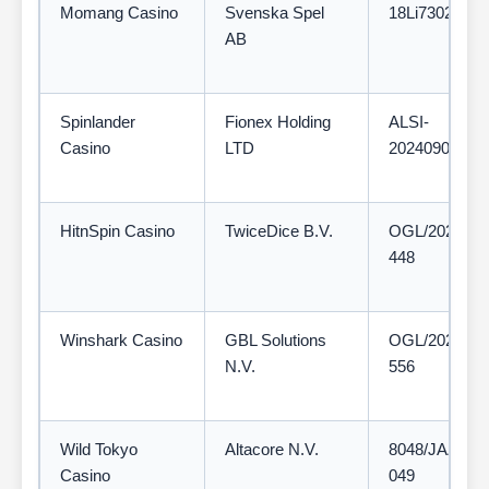
Momang Casino
Svenska Spel
18Li7302
AB
Spinlander
Fionex Holding
ALSI-
Casino
LTD
202409044-FI
HitnSpin Casino
TwiceDice B.V.
OGL/2024/81
448
Winshark Casino
GBL Solutions
OGL/2024/58
N.V.
556
Wild Tokyo
Altacore N.V.
8048/JAZ201
Casino
049