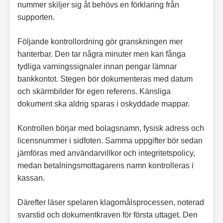
nummer skiljer sig åt behövs en förklaring från
supporten.
Följande kontrollordning gör granskningen mer
hanterbar. Den tar några minuter men kan fånga
tydliga varningssignaler innan pengar lämnar
bankkontot. Stegen bör dokumenteras med datum
och skärmbilder för egen referens. Känsliga
dokument ska aldrig sparas i oskyddade mappar.
Kontrollen börjar med bolagsnamn, fysisk adress och
licensnummer i sidfoten. Samma uppgifter bör sedan
jämföras med användarvillkor och integritetspolicy,
medan betalningsmottagarens namn kontrolleras i
kassan.
Därefter läser spelaren klagomålsprocessen, noterad
svarstid och dokumentkraven för första uttaget. Den