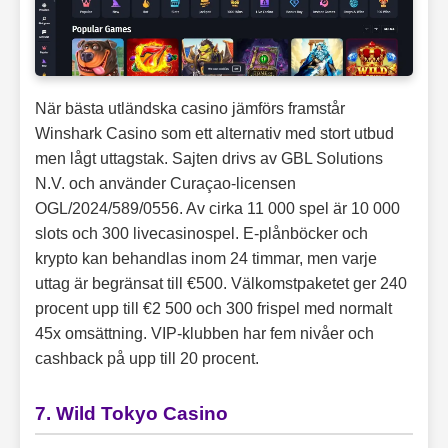
När bästa utländska casino jämförs framstår
Winshark Casino som ett alternativ med stort utbud
men lågt uttagstak. Sajten drivs av GBL Solutions
N.V. och använder Curaçao-licensen
OGL/2024/589/0556. Av cirka 11 000 spel är 10 000
slots och 300 livecasinospel. E-plånböcker och
krypto kan behandlas inom 24 timmar, men varje
uttag är begränsat till €500. Välkomstpaketet ger 240
procent upp till €2 500 och 300 frispel med normalt
45x omsättning. VIP-klubben har fem nivåer och
cashback på upp till 20 procent.
7. Wild Tokyo Casino