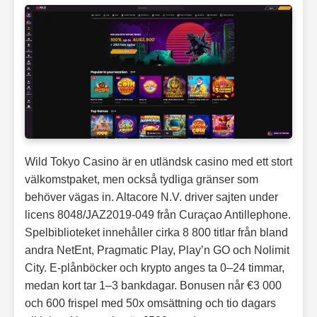
Wild Tokyo Casino är en utländsk casino med ett stort
välkomstpaket, men också tydliga gränser som
behöver vägas in. Altacore N.V. driver sajten under
licens 8048/JAZ2019-049 från Curaçao Antillephone.
Spelbiblioteket innehåller cirka 8 800 titlar från bland
andra NetEnt, Pragmatic Play, Play’n GO och Nolimit
City. E-plånböcker och krypto anges ta 0–24 timmar,
medan kort tar 1–3 bankdagar. Bonusen når €3 000
och 600 frispel med 50x omsättning och tio dagars