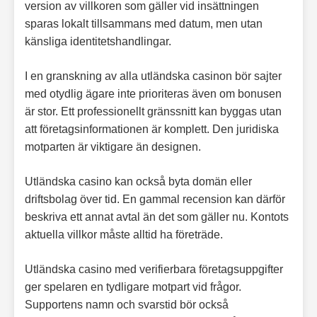
version av villkoren som gäller vid insättningen
sparas lokalt tillsammans med datum, men utan
känsliga identitetshandlingar.
I en granskning av alla utländska casinon bör sajter
med otydlig ägare inte prioriteras även om bonusen
är stor. Ett professionellt gränssnitt kan byggas utan
att företagsinformationen är komplett. Den juridiska
motparten är viktigare än designen.
Utländska casino kan också byta domän eller
driftsbolag över tid. En gammal recension kan därför
beskriva ett annat avtal än det som gäller nu. Kontots
aktuella villkor måste alltid ha företräde.
Utländska casino med verifierbara företagsuppgifter
ger spelaren en tydligare motpart vid frågor.
Supportens namn och svarstid bör också