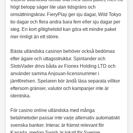
högt belopp säger lite utan tidsgräns och
omsättningskrav. FieryPlay ger sju dagar, Wild Tokyo
tio dagar och flera andra bara fem eller sju dagar per
steg. En kort giltighetstid kan göra ett mindre paket
mer rimligt än ett större.
Bästa utländska casinon behöver också bedömas
efter ägare och uttagsstruktur. Spinlander och
SlotsVader drivs båda av Fionex Holding LTD och
använder samma Anjouan-licensnummer i
jämförelsen. Spelaren bör ändå läsa separata villkor
eftersom gränser, valutor och kampanjer inte är
identiska.
För casino online utländska med många
betalmetoder passar inte varje alternativ automatiskt
svenska banker. Interac är främst relevant för
Kanada, medan Swish är lokalt för Sverige.