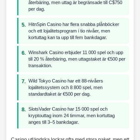
återbäring, men uttag är begränsade till C$750
per dag.
HitnSpin Casino har flera snabba plånböcker
och ett lojalitetsprogram i tio nivåer, men
kortuttag kan ta upp till fem bankdagar.
Winshark Casino erbjuder 11 000 spel och upp
till 20 % återbäring, men uttagstaket är €500 per
transaktion.
Wild Tokyo Casino har ett 88-nivåers
lojalitetssystem och 8 800 spel, men
standardtaket är €500 per dag.
SlotsVader Casino har 15 000 spel och
kryptouttag inom 24 timmar, men kortuttag
anges till 3–5 bankdagar.
Casino utländska lockar ofta med stora paket, men ett