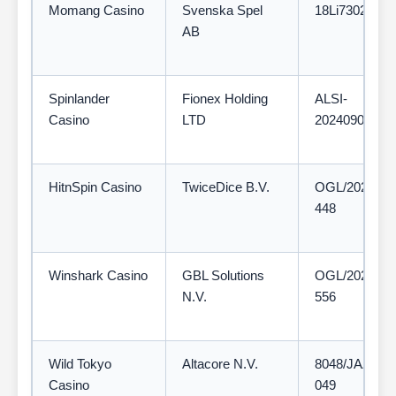
Momang Casino
Svenska Spel
18Li7302
AB
Spinlander
Fionex Holding
ALSI-
Casino
LTD
202409044-FI
HitnSpin Casino
TwiceDice B.V.
OGL/2024/81
448
Winshark Casino
GBL Solutions
OGL/2024/58
N.V.
556
Wild Tokyo
Altacore N.V.
8048/JAZ201
Casino
049