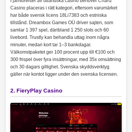
I jämförelser av utländska casino behöver Chanz
Casino placeras i rätt kategori, eftersom varumärket
har både svensk licens 18Li7383 och estniska
tillstånd. Dreambox Games OÜ driver sajten, som
samlar 1 397 spel, däribland 1 250 slots och 60
livebord. Trustly kan behandla uttag inom några
minuter, medan kort tar 1–3 bankdagar.
Välkomstpaketet ger 100 procent upp till €100 och
300 frispel över fyra insättningar, med 35x omsättning
och 30 dagars giltighet. Svenska skyddsverktyg
gäller när kontot ligger under den svenska licensen.
2. FieryPlay Casino