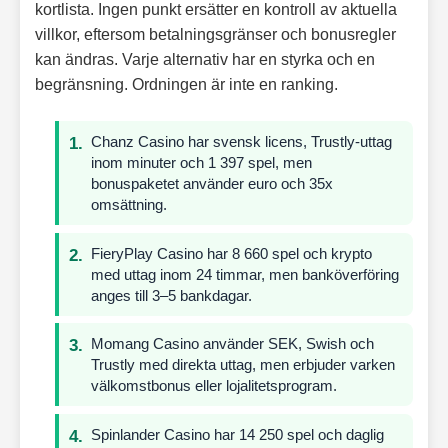
kortlista. Ingen punkt ersätter en kontroll av aktuella
villkor, eftersom betalningsgränser och bonusregler
kan ändras. Varje alternativ har en styrka och en
begränsning. Ordningen är inte en ranking.
Chanz Casino har svensk licens, Trustly-uttag
inom minuter och 1 397 spel, men
bonuspaketet använder euro och 35x
omsättning.
FieryPlay Casino har 8 660 spel och krypto
med uttag inom 24 timmar, men banköverföring
anges till 3–5 bankdagar.
Momang Casino använder SEK, Swish och
Trustly med direkta uttag, men erbjuder varken
välkomstbonus eller lojalitetsprogram.
Spinlander Casino har 14 250 spel och daglig