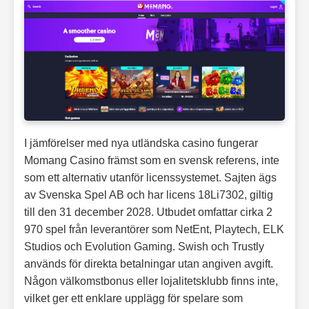
I jämförelser med nya utländska casino fungerar
Momang Casino främst som en svensk referens, inte
som ett alternativ utanför licenssystemet. Sajten ägs
av Svenska Spel AB och har licens 18Li7302, giltig
till den 31 december 2028. Utbudet omfattar cirka 2
970 spel från leverantörer som NetEnt, Playtech, ELK
Studios och Evolution Gaming. Swish och Trustly
används för direkta betalningar utan angiven avgift.
Någon välkomstbonus eller lojalitetsklubb finns inte,
vilket ger ett enklare upplägg för spelare som