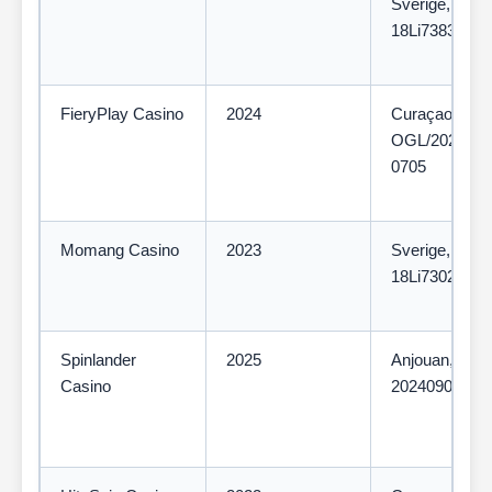
Sverige,
18Li7383
FieryPlay Casino
2024
Curaçao,
OGL/2024/13
0705
Momang Casino
2023
Sverige,
18Li7302
Spinlander
2025
Anjouan, ALSI
Casino
202409044-FI