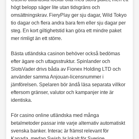
högt belopp säger lite utan tidsgräns och
omsättningskrav. FieryPlay ger sju dagar, Wild Tokyo
tio dagar och flera andra bara fem eller sju dagar per
steg. En kort giltighetstid kan göra ett mindre paket
mer rimligt än ett större.
Bästa utländska casinon behöver också bedömas
efter ägare och uttagsstruktur. Spinlander och
SlotsVader drivs båda av Fionex Holding LTD och
använder samma Anjouan-licensnummer i
jämförelsen. Spelaren bör ändå läsa separata villkor
eftersom gränser, valutor och kampanjer inte är
identiska.
För casino online utländska med många
betalmetoder passar inte varje alternativ automatiskt
svenska banker. Interac är främst relevant för
Kanada, medan Swish är lokalt för Sverige.