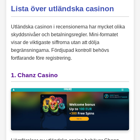
Lista över utländska casinon
Utländska casinon i recensionerna har mycket olika
skyddsnivåer och betalningsregler. Mini-formatet
visar de viktigaste siffrorna utan att dölja
begränsningarna. Fördjupad kontroll behövs
fortfarande före registrering.
1. Chanz Casino