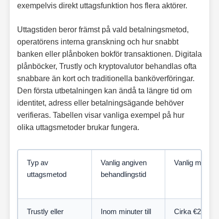
exempelvis direkt uttagsfunktion hos flera aktörer.
Uttagstiden beror främst på vald betalningsmetod,
operatörens interna granskning och hur snabbt
banken eller plånboken bokför transaktionen. Digitala
plånböcker, Trustly och kryptovalutor behandlas ofta
snabbare än kort och traditionella banköverföringar.
Den första utbetalningen kan ändå ta längre tid om
identitet, adress eller betalningsägande behöver
verifieras. Tabellen visar vanliga exempel på hur
olika uttagsmetoder brukar fungera.
Typ av
Vanlig angiven
Vanlig minimi
uttagsmetod
behandlingstid
Trustly eller
Inom minuter till
Cirka €20 elle