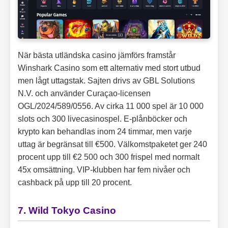
När bästa utländska casino jämförs framstår
Winshark Casino som ett alternativ med stort utbud
men lågt uttagstak. Sajten drivs av GBL Solutions
N.V. och använder Curaçao-licensen
OGL/2024/589/0556. Av cirka 11 000 spel är 10 000
slots och 300 livecasinospel. E-plånböcker och
krypto kan behandlas inom 24 timmar, men varje
uttag är begränsat till €500. Välkomstpaketet ger 240
procent upp till €2 500 och 300 frispel med normalt
45x omsättning. VIP-klubben har fem nivåer och
cashback på upp till 20 procent.
7. Wild Tokyo Casino