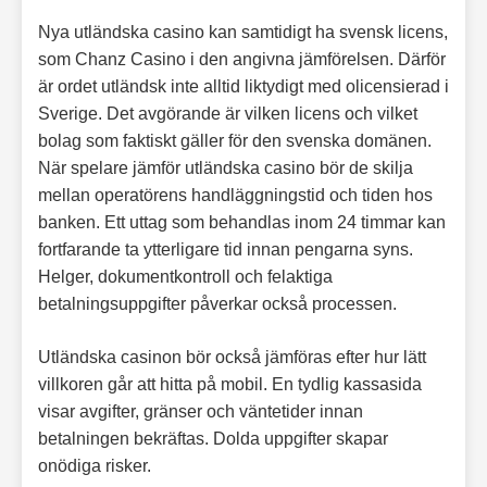
Nya utländska casino kan samtidigt ha svensk licens,
som Chanz Casino i den angivna jämförelsen. Därför
är ordet utländsk inte alltid liktydigt med olicensierad i
Sverige. Det avgörande är vilken licens och vilket
bolag som faktiskt gäller för den svenska domänen.
När spelare jämför utländska casino bör de skilja
mellan operatörens handläggningstid och tiden hos
banken. Ett uttag som behandlas inom 24 timmar kan
fortfarande ta ytterligare tid innan pengarna syns.
Helger, dokumentkontroll och felaktiga
betalningsuppgifter påverkar också processen.
Utländska casinon bör också jämföras efter hur lätt
villkoren går att hitta på mobil. En tydlig kassasida
visar avgifter, gränser och väntetider innan
betalningen bekräftas. Dolda uppgifter skapar
onödiga risker.