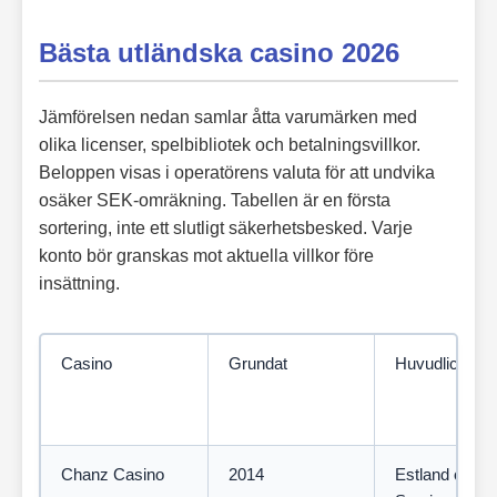
Bästa utländska casino 2026
Jämförelsen nedan samlar åtta varumärken med
olika licenser, spelbibliotek och betalningsvillkor.
Beloppen visas i operatörens valuta för att undvika
osäker SEK-omräkning. Tabellen är en första
sortering, inte ett slutligt säkerhetsbesked. Varje
konto bör granskas mot aktuella villkor före
insättning.
Casino
Grundat
Huvudlicens
Chanz Casino
2014
Estland och