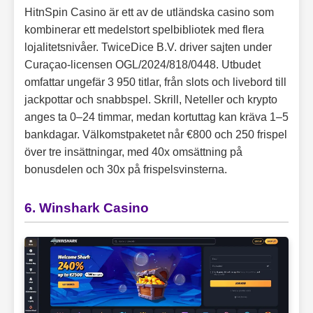
HitnSpin Casino är ett av de utländska casino som
kombinerar ett medelstort spelbibliotek med flera
lojalitetsnivåer. TwiceDice B.V. driver sajten under
Curaçao-licensen OGL/2024/818/0448. Utbudet
omfattar ungefär 3 950 titlar, från slots och livebord till
jackpottar och snabbspel. Skrill, Neteller och krypto
anges ta 0–24 timmar, medan kortuttag kan kräva 1–5
bankdagar. Välkomstpaketet når €800 och 250 frispel
över tre insättningar, med 40x omsättning på
bonusdelen och 30x på frispelsvinsterna.
6. Winshark Casino