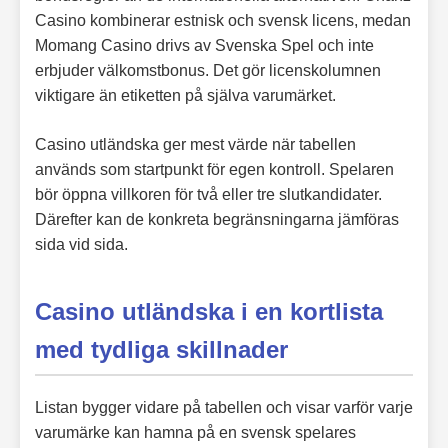
Casino kombinerar estnisk och svensk licens, medan
Momang Casino drivs av Svenska Spel och inte
erbjuder välkomstbonus. Det gör licenskolumnen
viktigare än etiketten på själva varumärket.
Casino utländska ger mest värde när tabellen
används som startpunkt för egen kontroll. Spelaren
bör öppna villkoren för två eller tre slutkandidater.
Därefter kan de konkreta begränsningarna jämföras
sida vid sida.
Casino utländska i en kortlista
med tydliga skillnader
Listan bygger vidare på tabellen och visar varför varje
varumärke kan hamna på en svensk spelares