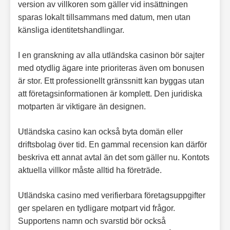
version av villkoren som gäller vid insättningen
sparas lokalt tillsammans med datum, men utan
känsliga identitetshandlingar.
I en granskning av alla utländska casinon bör sajter
med otydlig ägare inte prioriteras även om bonusen
är stor. Ett professionellt gränssnitt kan byggas utan
att företagsinformationen är komplett. Den juridiska
motparten är viktigare än designen.
Utländska casino kan också byta domän eller
driftsbolag över tid. En gammal recension kan därför
beskriva ett annat avtal än det som gäller nu. Kontots
aktuella villkor måste alltid ha företräde.
Utländska casino med verifierbara företagsuppgifter
ger spelaren en tydligare motpart vid frågor.
Supportens namn och svarstid bör också