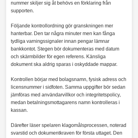
nummer skiljer sig åt behövs en förklaring från
supporten.
Följande kontrollordning gör granskningen mer
hanterbar. Den tar några minuter men kan fånga
tydliga varningssignaler innan pengar lämnar
bankkontot. Stegen bör dokumenteras med datum
och skärmbilder för egen referens. Känsliga
dokument ska aldrig sparas i oskyddade mappar.
Kontrollen börjar med bolagsnamn, fysisk adress och
licensnummer i sidfoten. Samma uppgifter bör sedan
jämföras med användarvillkor och integritetspolicy,
medan betalningsmottagarens namn kontrolleras i
kassan.
Därefter läser spelaren klagomålsprocessen, noterad
svarstid och dokumentkraven för första uttaget. Den