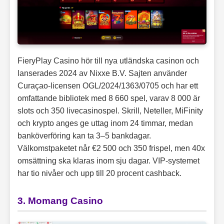
FieryPlay Casino hör till nya utländska casinon och
lanserades 2024 av Nixxe B.V. Sajten använder
Curaçao-licensen OGL/2024/1363/0705 och har ett
omfattande bibliotek med 8 660 spel, varav 8 000 är
slots och 350 livecasinospel. Skrill, Neteller, MiFinity
och krypto anges ge uttag inom 24 timmar, medan
banköverföring kan ta 3–5 bankdagar.
Välkomstpaketet når €2 500 och 350 frispel, men 40x
omsättning ska klaras inom sju dagar. VIP-systemet
har tio nivåer och upp till 20 procent cashback.
3. Momang Casino