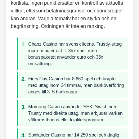
kortlista. Ingen punkt ersätter en kontroll av aktuella
villkor, eftersom betalningsgränser och bonusregler
kan ändras. Varje alternativ har en styrka och en
begränsning. Ordningen är inte en ranking.
Chanz Casino har svensk licens, Trustly-uttag
inom minuter och 1 397 spel, men
bonuspaketet använder euro och 35x
omsättning.
FieryPlay Casino har 8 660 spel och krypto
med uttag inom 24 timmar, men banköverföring
anges till 3–5 bankdagar.
Momang Casino använder SEK, Swish och
Trustly med direkta uttag, men erbjuder varken
välkomstbonus eller lojalitetsprogram.
Spinlander Casino har 14 250 spel och daglig