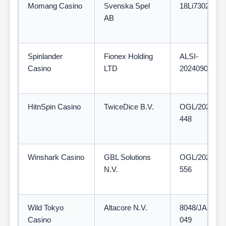
Momang Casino
Svenska Spel
18Li7302
AB
Spinlander
Fionex Holding
ALSI-
Casino
LTD
202409044-FI
HitnSpin Casino
TwiceDice B.V.
OGL/2024/81
448
Winshark Casino
GBL Solutions
OGL/2024/58
N.V.
556
Wild Tokyo
Altacore N.V.
8048/JAZ201
Casino
049