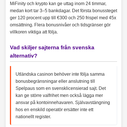
MiFinity och krypto kan ge uttag inom 24 timmar,
medan kort tar 3–5 bankdagar. Det första bonussteget
ger 120 procent upp till €300 och 250 frispel med 45x
omsättning. Flera bonusnivåer och tidsgränser gör
villkoren viktiga att följa.
Vad skiljer sajterna från svenska
alternativ?
Utländska casinon behöver inte följa samma
bonusbegränsningar eller anslutning till
Spelpaus som en svensklicensierad sajt. Det
kan ge större valfrihet men också lägga mer
ansvar på kontoinnehavaren. Självavstängning
hos en enskild operatör ersätter inte ett
nationellt register.