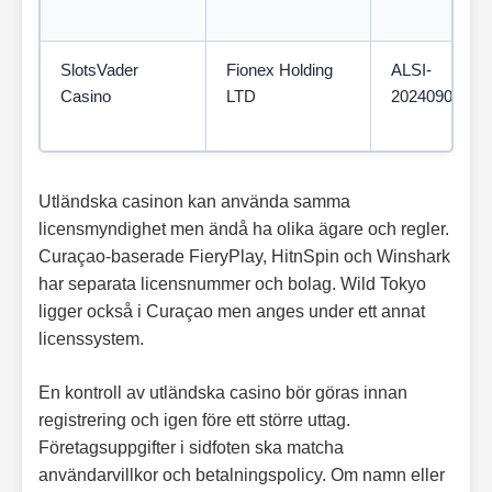
SlotsVader
Fionex Holding
ALSI-
Casino
LTD
202409044-FI
Utländska casinon kan använda samma
licensmyndighet men ändå ha olika ägare och regler.
Curaçao-baserade FieryPlay, HitnSpin och Winshark
har separata licensnummer och bolag. Wild Tokyo
ligger också i Curaçao men anges under ett annat
licenssystem.
En kontroll av utländska casino bör göras innan
registrering och igen före ett större uttag.
Företagsuppgifter i sidfoten ska matcha
användarvillkor och betalningspolicy. Om namn eller