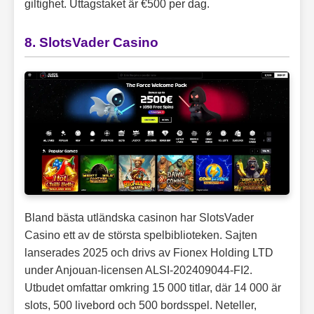
giltighet. Uttagstaket är €500 per dag.
8. SlotsVader Casino
Bland bästa utländska casinon har SlotsVader
Casino ett av de största spelbiblioteken. Sajten
lanserades 2025 och drivs av Fionex Holding LTD
under Anjouan-licensen ALSI-202409044-FI2.
Utbudet omfattar omkring 15 000 titlar, där 14 000 är
slots, 500 livebord och 500 bordsspel. Neteller,