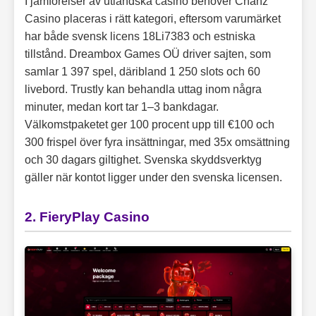
I jämförelser av utländska casino behöver Chanz
Casino placeras i rätt kategori, eftersom varumärket
har både svensk licens 18Li7383 och estniska
tillstånd. Dreambox Games OÜ driver sajten, som
samlar 1 397 spel, däribland 1 250 slots och 60
livebord. Trustly kan behandla uttag inom några
minuter, medan kort tar 1–3 bankdagar.
Välkomstpaketet ger 100 procent upp till €100 och
300 frispel över fyra insättningar, med 35x omsättning
och 30 dagars giltighet. Svenska skyddsverktyg
gäller när kontot ligger under den svenska licensen.
2. FieryPlay Casino