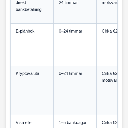
direkt
24 timmar
motsvarande
bankbetalning
E-plånbok
0–24 timmar
Cirka €20
Kryptovaluta
0–24 timmar
Cirka €20 elle
motsvarande
Visa eller
1–5 bankdagar
Cirka €20