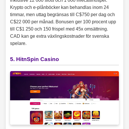
inklusive 12 000 slots och 1 000 livecasinospel.
Krypto och e-plånböcker kan behandlas inom 24
timmar, men uttag begränsas till C$750 per dag och
C$22 000 per månad. Bonusen ger 100 procent upp
till C$1 250 och 150 frispel med 45x omsättning.
CAD kan ge extra växlingskostnader för svenska
spelare.
5. HitnSpin Casino