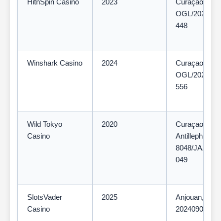
HitnSpin Casino
2023
Curaçao,
OGL/2024/81
448
Winshark Casino
2024
Curaçao,
OGL/2024/58
556
Wild Tokyo
2020
Curaçao
Casino
Antillephone,
8048/JAZ201
049
SlotsVader
2025
Anjouan, ALSI
Casino
202409044-FI