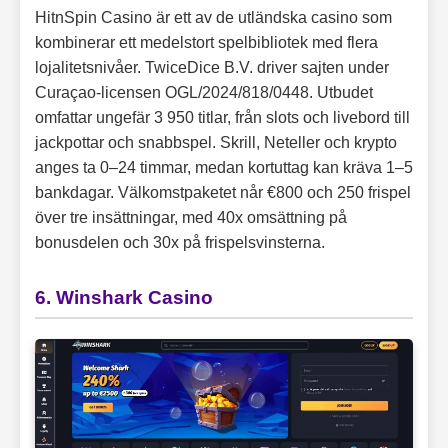
HitnSpin Casino är ett av de utländska casino som
kombinerar ett medelstort spelbibliotek med flera
lojalitetsnivåer. TwiceDice B.V. driver sajten under
Curaçao-licensen OGL/2024/818/0448. Utbudet
omfattar ungefär 3 950 titlar, från slots och livebord till
jackpottar och snabbspel. Skrill, Neteller och krypto
anges ta 0–24 timmar, medan kortuttag kan kräva 1–5
bankdagar. Välkomstpaketet når €800 och 250 frispel
över tre insättningar, med 40x omsättning på
bonusdelen och 30x på frispelsvinsterna.
6. Winshark Casino