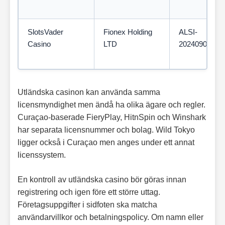
SlotsVader
Fionex Holding
ALSI-
Casino
LTD
202409044-FI
Utländska casinon kan använda samma
licensmyndighet men ändå ha olika ägare och regler.
Curaçao-baserade FieryPlay, HitnSpin och Winshark
har separata licensnummer och bolag. Wild Tokyo
ligger också i Curaçao men anges under ett annat
licenssystem.
En kontroll av utländska casino bör göras innan
registrering och igen före ett större uttag.
Företagsuppgifter i sidfoten ska matcha
användarvillkor och betalningspolicy. Om namn eller