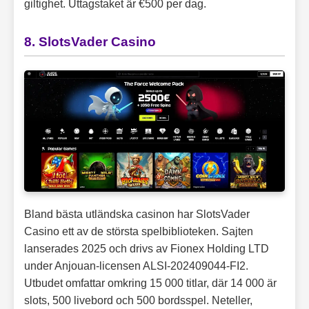
giltighet. Uttagstaket är €500 per dag.
8. SlotsVader Casino
Bland bästa utländska casinon har SlotsVader
Casino ett av de största spelbiblioteken. Sajten
lanserades 2025 och drivs av Fionex Holding LTD
under Anjouan-licensen ALSI-202409044-FI2.
Utbudet omfattar omkring 15 000 titlar, där 14 000 är
slots, 500 livebord och 500 bordsspel. Neteller,