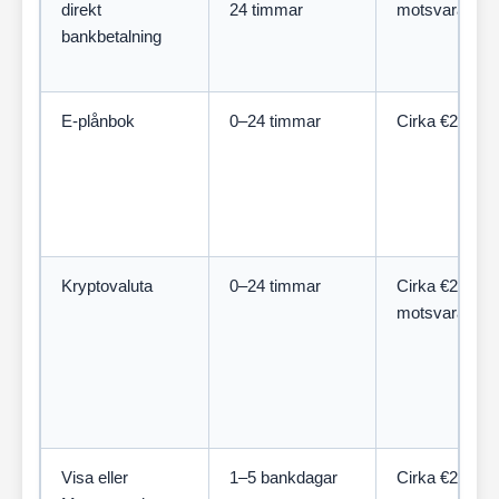
direkt
24 timmar
motsvarande
bankbetalning
E-plånbok
0–24 timmar
Cirka €20
Kryptovaluta
0–24 timmar
Cirka €20 elle
motsvarande
Visa eller
1–5 bankdagar
Cirka €20