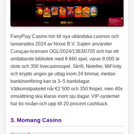
FieryPlay Casino hör till nya utländska casinon och
lanserades 2024 av Nixxe B.V. Sajten använder
Curaçao-licensen OGL/2024/1363/0705 och har ett
omfattande bibliotek med 8 660 spel, varav 8 000 är
slots och 350 livecasinospel. Skrill, Neteller, MiFinity
och krypto anges ge uttag inom 24 timmar, medan
banköverföring kan ta 3–5 bankdagar.
Välkomstpaketet når €2 500 och 350 frispel, men 40x
omsättning ska klaras inom sju dagar. VIP-systemet
har tio nivåer och upp till 20 procent cashback.
3. Momang Casino