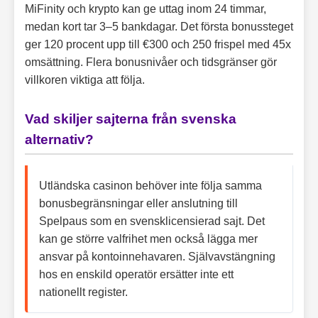
MiFinity och krypto kan ge uttag inom 24 timmar,
medan kort tar 3–5 bankdagar. Det första bonussteget
ger 120 procent upp till €300 och 250 frispel med 45x
omsättning. Flera bonusnivåer och tidsgränser gör
villkoren viktiga att följa.
Vad skiljer sajterna från svenska
alternativ?
Utländska casinon behöver inte följa samma
bonusbegränsningar eller anslutning till
Spelpaus som en svensklicensierad sajt. Det
kan ge större valfrihet men också lägga mer
ansvar på kontoinnehavaren. Självavstängning
hos en enskild operatör ersätter inte ett
nationellt register.