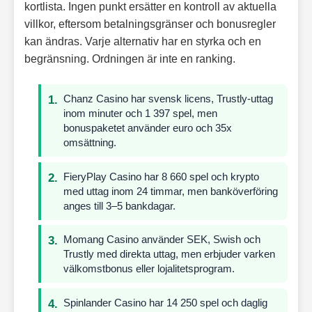
kortlista. Ingen punkt ersätter en kontroll av aktuella
villkor, eftersom betalningsgränser och bonusregler
kan ändras. Varje alternativ har en styrka och en
begränsning. Ordningen är inte en ranking.
Chanz Casino har svensk licens, Trustly-uttag
inom minuter och 1 397 spel, men
bonuspaketet använder euro och 35x
omsättning.
FieryPlay Casino har 8 660 spel och krypto
med uttag inom 24 timmar, men banköverföring
anges till 3–5 bankdagar.
Momang Casino använder SEK, Swish och
Trustly med direkta uttag, men erbjuder varken
välkomstbonus eller lojalitetsprogram.
Spinlander Casino har 14 250 spel och daglig