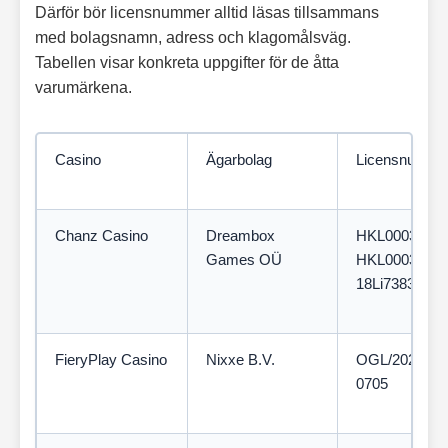
Därför bör licensnummer alltid läsas tillsammans
med bolagsnamn, adress och klagomålsväg.
Tabellen visar konkreta uppgifter för de åtta
varumärkena.
Casino
Ägarbolag
Licensnumme
Chanz Casino
Dreambox
HKL000309,
Games OÜ
HKL000310 o
18Li7383
FieryPlay Casino
Nixxe B.V.
OGL/2024/13
0705