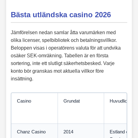
Bästa utländska casino 2026
Jämförelsen nedan samlar åtta varumärken med
olika licenser, spelbibliotek och betalningsvillkor.
Beloppen visas i operatörens valuta för att undvika
osäker SEK-omräkning. Tabellen är en första
sortering, inte ett slutligt säkerhetsbesked. Varje
konto bör granskas mot aktuella villkor före
insättning.
Casino
Grundat
Huvudlicens
Chanz Casino
2014
Estland och