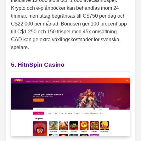
inklusive 12 000 slots och 1 000 livecasinospel.
Krypto och e-plånböcker kan behandlas inom 24
timmar, men uttag begränsas till C$750 per dag och
C$22 000 per månad. Bonusen ger 100 procent upp
till C$1 250 och 150 frispel med 45x omsättning.
CAD kan ge extra växlingskostnader för svenska
spelare.
5. HitnSpin Casino