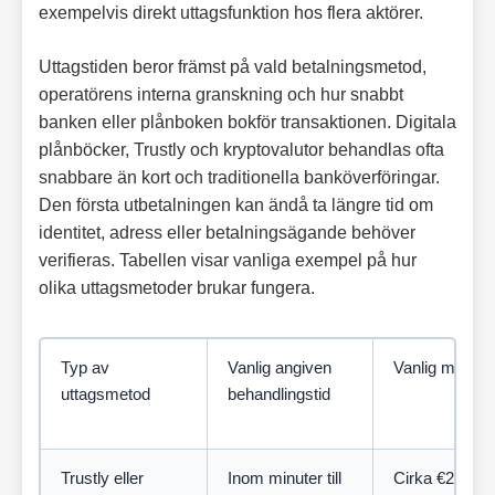
exempelvis direkt uttagsfunktion hos flera aktörer.
Uttagstiden beror främst på vald betalningsmetod,
operatörens interna granskning och hur snabbt
banken eller plånboken bokför transaktionen. Digitala
plånböcker, Trustly och kryptovalutor behandlas ofta
snabbare än kort och traditionella banköverföringar.
Den första utbetalningen kan ändå ta längre tid om
identitet, adress eller betalningsägande behöver
verifieras. Tabellen visar vanliga exempel på hur
olika uttagsmetoder brukar fungera.
Typ av
Vanlig angiven
Vanlig minimi
uttagsmetod
behandlingstid
Trustly eller
Inom minuter till
Cirka €20 elle