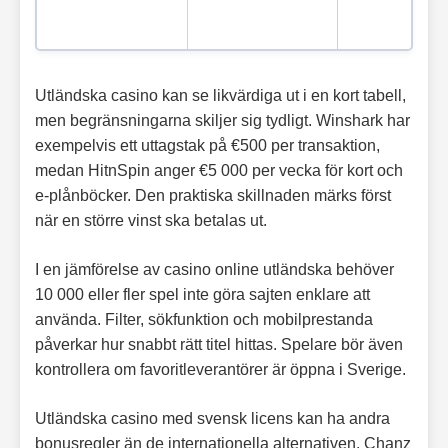
Utländska casino kan se likvärdiga ut i en kort tabell,
men begränsningarna skiljer sig tydligt. Winshark har
exempelvis ett uttagstak på €500 per transaktion,
medan HitnSpin anger €5 000 per vecka för kort och
e-plånböcker. Den praktiska skillnaden märks först
när en större vinst ska betalas ut.
I en jämförelse av casino online utländska behöver
10 000 eller fler spel inte göra sajten enklare att
använda. Filter, sökfunktion och mobilprestanda
påverkar hur snabbt rätt titel hittas. Spelare bör även
kontrollera om favoritleverantörer är öppna i Sverige.
Utländska casino med svensk licens kan ha andra
bonusregler än de internationella alternativen. Chanz