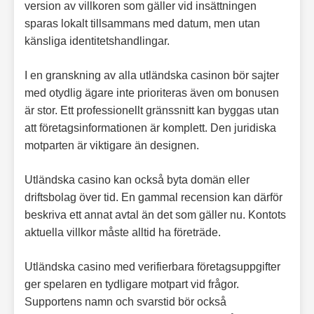
version av villkoren som gäller vid insättningen
sparas lokalt tillsammans med datum, men utan
känsliga identitetshandlingar.
I en granskning av alla utländska casinon bör sajter
med otydlig ägare inte prioriteras även om bonusen
är stor. Ett professionellt gränssnitt kan byggas utan
att företagsinformationen är komplett. Den juridiska
motparten är viktigare än designen.
Utländska casino kan också byta domän eller
driftsbolag över tid. En gammal recension kan därför
beskriva ett annat avtal än det som gäller nu. Kontots
aktuella villkor måste alltid ha företräde.
Utländska casino med verifierbara företagsuppgifter
ger spelaren en tydligare motpart vid frågor.
Supportens namn och svarstid bör också