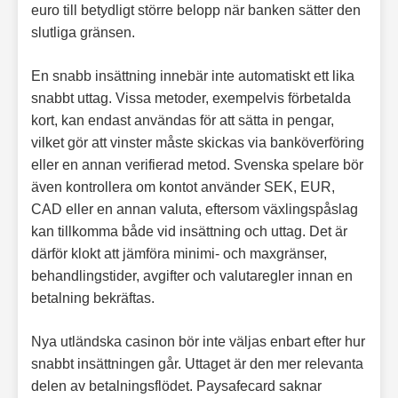
euro till betydligt större belopp när banken sätter den
slutliga gränsen.
En snabb insättning innebär inte automatiskt ett lika
snabbt uttag. Vissa metoder, exempelvis förbetalda
kort, kan endast användas för att sätta in pengar,
vilket gör att vinster måste skickas via banköverföring
eller en annan verifierad metod. Svenska spelare bör
även kontrollera om kontot använder SEK, EUR,
CAD eller en annan valuta, eftersom växlingspåslag
kan tillkomma både vid insättning och uttag. Det är
därför klokt att jämföra minimi- och maxgränser,
behandlingstider, avgifter och valutaregler innan en
betalning bekräftas.
Nya utländska casinon bör inte väljas enbart efter hur
snabbt insättningen går. Uttaget är den mer relevanta
delen av betalningsflödet. Paysafecard saknar